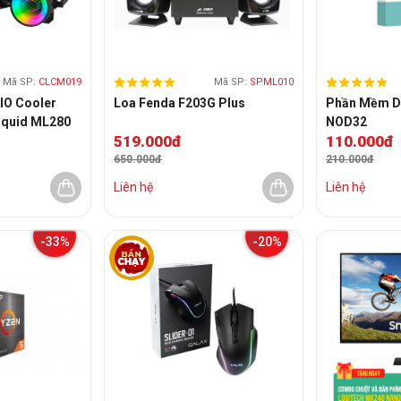
Mã SP:
CLCM019
Mã SP:
SPML010
AIO Cooler
Loa Fenda F203G Plus
Phần Mềm Di
iquid ML280
NOD32
519.000đ
110.000đ
650.000đ
210.000đ
Liên hệ
Liên hệ
-33%
-20%