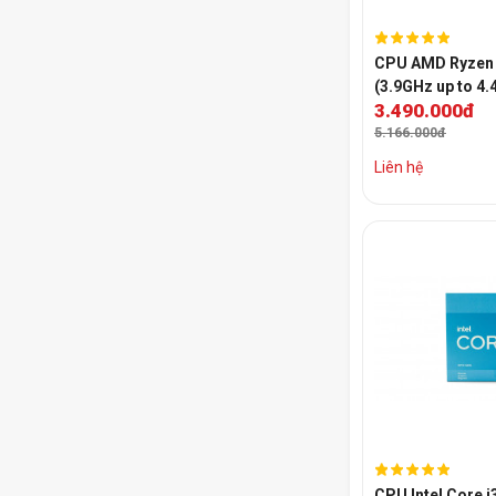
CPU AMD Ryzen 
(3.9GHz up to 4.
3.490.000đ
12 luồng, 19MB 
Socket AM4
5.166.000đ
Liên hệ
CPU Intel Core 