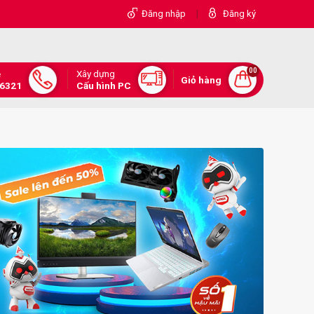
|
Đăng nhập
Đăng ký
00
Xây dựng
e
Giỏ hàng
.6321
Cấu hình PC