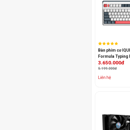
Bàn phím cơ IQU
Formula Typing 
3.650.000đ
MX Red Switch
5.199.000đ
Liên hệ