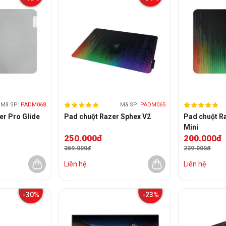
Mã SP:
PADM068
Mã SP:
PADM065
er Pro Glide
Pad chuột Razer Sphex V2
Pad chuột R
Mini
250.000đ
200.000đ
359.000đ
239.000đ
Liên hệ
Liên hệ
-30%
-23%