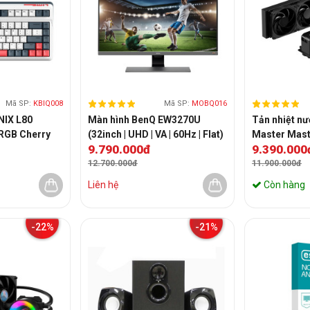
Mã SP:
KBIQ008
Mã SP:
MOBQ016
NIX L80
Màn hình BenQ EW3270U
Tản nhiệt nư
RGB Cherry
(32inch | UHD | VA | 60Hz | Flat)
Master Mast
9.790.000đ
9.390.000
SUB-ZERO
12.700.000đ
11.900.000đ
Liên hệ
Còn hàng
-22%
-21%