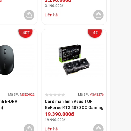
3.190.000đ
Liên hệ
-40%
-4%
Mã SP:
MSED022
Mã SP:
VGAS276
ính E-DRA
Card màn hình Asus TUF
n)
GeForce RTX 4070 OC Gaming
19.390.000đ
(TUF-RTX4070-O12G-
GAMING)
19.990.000đ
Liên hệ