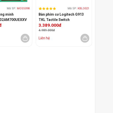
Mã SP:
MOSS098
Mã SP:
KBLO021
ông minh
Bàn phím cơ Logitech G913
S32AM700UEXXV
TKL Tactile Switch
đ
3.389.000đ
A/60Hz/Flat)
4.989.000đ
Liên hệ