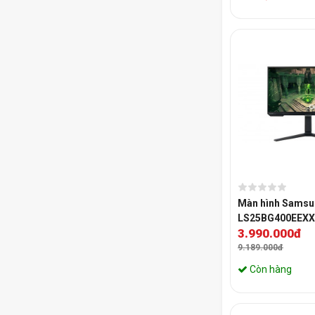
Màn hình Samsu
LS25BG400EEXXV
3.990.000đ
FHD | IPS | 240Hz
9.189.000đ
Còn hàng