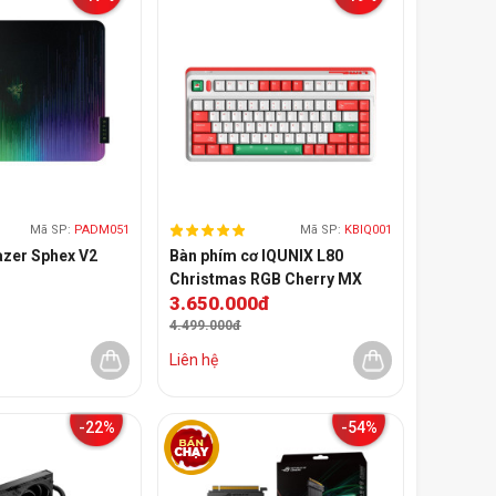
Mã SP:
PADM051
Mã SP:
KBIQ001
azer Sphex V2
Bàn phím cơ IQUNIX L80
Christmas RGB Cherry MX
3.650.000đ
Brown Switch
4.499.000đ
Liên hệ
-22%
-54%