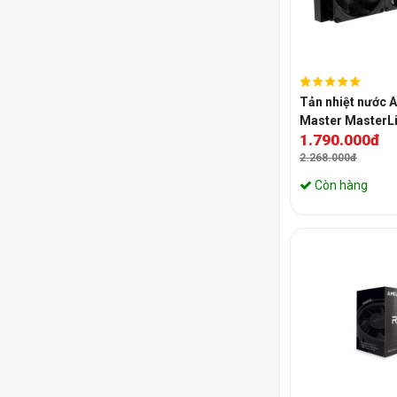
Tản nhiệt nước 
Master MasterL
1.790.000đ
Mirror
2.268.000đ
Còn hàng