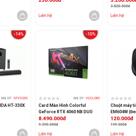
3.820.000đ
Liên hệ
Liên hệ
-14%
-10%
Mã SP:
SPFD005
Mã SP:
VGCL083
ENDA HT-330X
Card Màn Hình Colorful
Chuột máy t
GeForce RTX 4060 NB DUO
EM604W (Đe
8.490.000đ
120.000đ
8GB
9.390.000đ
199.000đ
Liên hệ
Liên hệ