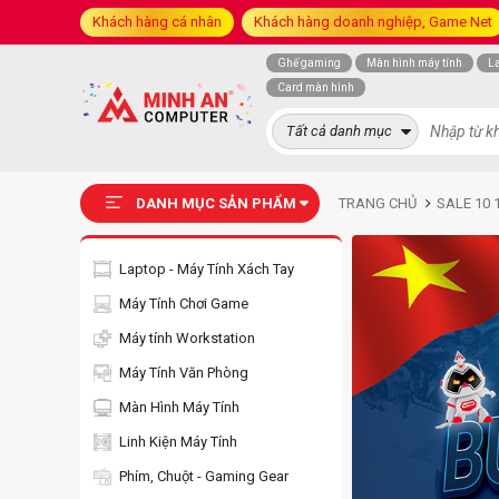
Khách hàng cá nhân
Khách hàng doanh nghiệp, Game Net
Ghế gaming
Màn hình máy tính
L
Card màn hình
Tất cả danh mục
DANH MỤC SẢN PHẨM
TRANG CHỦ
SALE 10 
Laptop - Máy Tính Xách Tay
Máy Tính Chơi Game
Máy tính Workstation
Máy Tính Văn Phòng
Màn Hình Máy Tính
Linh Kiện Máy Tính
Phím, Chuột - Gaming Gear