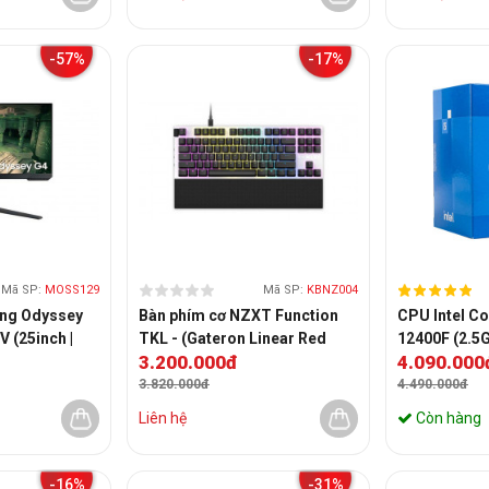
-57%
-17%
Mã SP:
MOSS129
Mã SP:
KBNZ004
ng Odyssey
Bàn phím cơ NZXT Function
CPU Intel Co
 (25inch |
TKL - (Gateron Linear Red
12400F (2.5G
3.200.000đ
4.090.000
 | FreeSync)
Switch | ABS | LED RGB |
6 nhân 12 lu
Tenkeyless)
LGA1700) (T
3.820.000đ
4.490.000đ
Liên hệ
Còn hàng
-16%
-31%