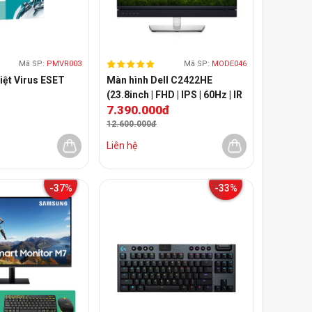
Mã SP:
PMVR003
Mã SP:
MODE046
ệt Virus ESET
Màn hình Dell C2422HE
(23.8inch | FHD | IPS | 60Hz | IR
7.390.000đ
camera | Flat)
12.600.000đ
Liên hệ
-37%
-33%