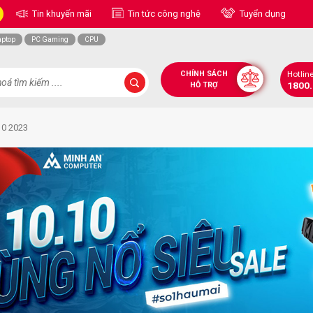
Tin khuyến mãi
Tin tức công nghệ
Tuyển dụng
aptop
PC Gaming
CPU
CHÍNH SÁCH
Hotlin
1800
HỖ TRỢ
10 2023