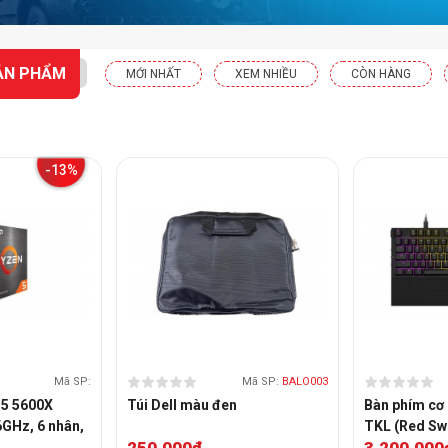
ẢN PHẨM
MỚI NHẤT
XEM NHIỀU
CÒN HÀNG
-13%
Mã SP:
Mã SP:
BALO003
5 5600X
Túi Dell màu đen
Bàn phím c
6GHz, 6 nhân,
TKL (Red Swi
250.000đ
3.200.000
ache , 65W) -