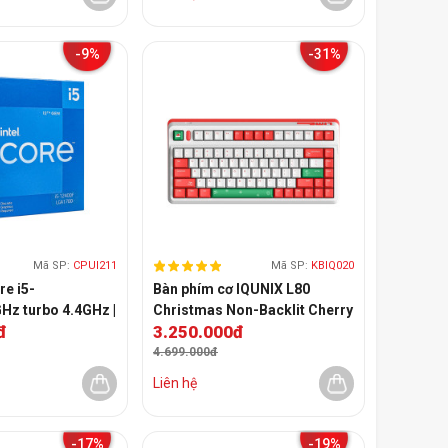
-9%
-31%
Mã SP:
CPUI211
Mã SP:
KBIQ020
re i5-
Bàn phím cơ IQUNIX L80
Hz turbo 4.4GHz |
Christmas Non-Backlit Cherry
đ
3.250.000đ
ồng | 18MB Cache |
MX Brown Switch
ray chính hãng)
4.699.000đ
Liên hệ
-17%
-19%