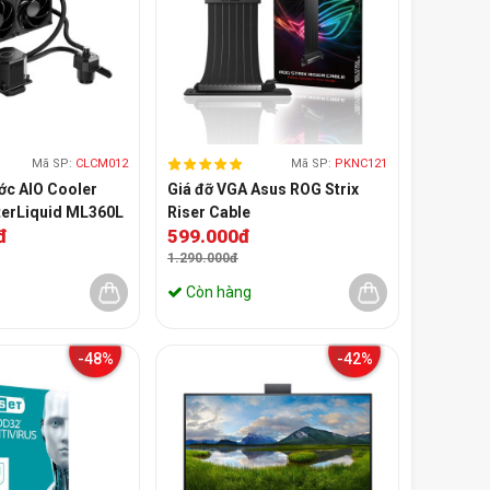
Mã SP:
CLCM012
Mã SP:
PKNC121
ớc AIO Cooler
Giá đỡ VGA Asus ROG Strix
erLiquid ML360L
Riser Cable
đ
599.000đ
1.290.000đ
Còn hàng
-48%
-42%