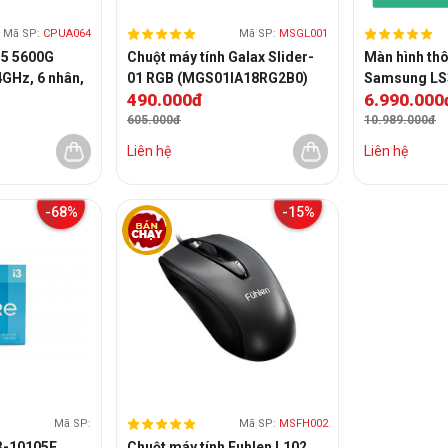
Mã SP:
CPUA064
Mã SP:
MSGL001
5 5600G
Chuột máy tính Galax Slider-
Màn hình th
4GHz, 6 nhân,
01 RGB (MGS01IA18RG2B0)
Samsung L
490.000đ
6.990.000
Cache, 65W) -
(32inch/4K/V
605.000đ
10.989.000đ
Liên hệ
Liên hệ
-68%
-15%
Mã SP:
Mã SP:
MSFH002
i3-10105F
Chuột máy tính Fuhlen L102