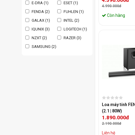
E-DRA (1)
ESET (1)
Socket AM4
4.990.000đ
FENDA (2)
FUHLEN (1)
Còn hàng
GALAX (1)
INTEL (2)
IQUNIX (3)
LOGITECH (1)
NZXT (2)
RAZER (3)
SAMSUNG (2)
Loa máy tính F
(2.1 | 80W)
1.890.000đ
2.190.000đ
Liên hệ