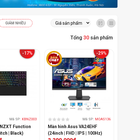
GIẢM NHIỀU
Tổng
30
sản phẩm
-17%
-29%
Mã SP:
KBNZ003
Mã SP:
MOAS136
ơ NZXT Function
Màn hình Asus VA24EHF
tch | Black)
(24inch | FHD | IPS | 100Hz)
đ
2.290.000đ