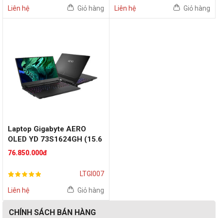
Liên hệ
Giỏ hàng
Liên hệ
Giỏ hàng
Laptop Gigabyte AERO
OLED YD 73S1624GH (15.6
inch UHD | i7 11800H | RTX
76.850.000đ
3080 | RAM 16GB | SSD
1TB | Win 10 | Black
LTGI007
Liên hệ
Giỏ hàng
CHÍNH SÁCH BÁN HÀNG