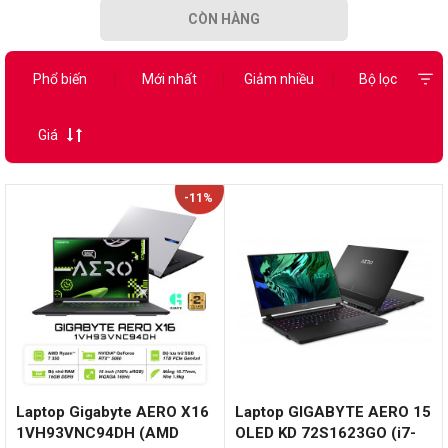
CÒN HÀNG
Phổ biến
Mới nhất
Giảm nhiều
Bộ lọc
Giá
-11%
Laptop Gigabyte AERO X16
Laptop GIGABYTE AERO 15
1VH93VNC94DH (AMD
OLED KD 72S1623GO (i7-