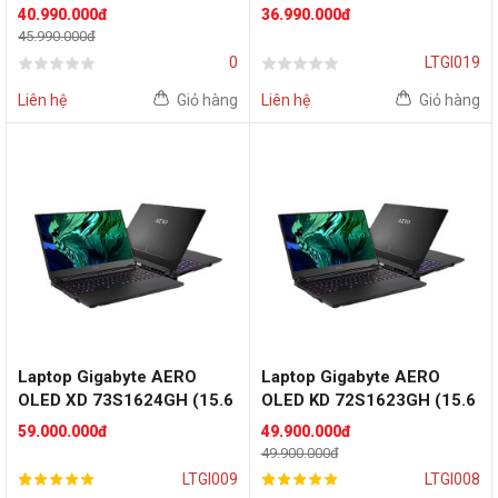
Ryzen AI 7 350 | RTX 5060
11800H | RTX 3060 6GB |
40.990.000đ
36.990.000đ
8GB GDDR7 | 16 inch
15.6" UHD AMOLED | 16GB
45.990.000đ
WQXGA | 16GB | 1TB |
DDR4 | SSD 512GB | Win 11
0
LTGI019
Windows 11 Home SL |
| Black)
Trắng)
Liên hệ
Giỏ hàng
Liên hệ
Giỏ hàng
Laptop Gigabyte AERO
Laptop Gigabyte AERO
OLED XD 73S1624GH (15.6
OLED KD 72S1623GH (15.6
inch UHD | i7 11800H | RTX
inch UHD | i7 11800H | RTX
59.000.000đ
49.900.000đ
3070 | RAM 16GB | SSD
3060 | RAM 16GB | SSD
49.900.000đ
1TB | Win 10 | Black)
512GB | Win 10 | Black)
LTGI009
LTGI008