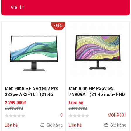
Giá
-24%
Màn Hình HP Series 3 Pro
Màn hình HP P22v G5
322pe AK2F1UT (21.45
7N909AT (21.45 inch- FHD
inch - IPS - FHD - 5ms
- VA - 75Hz)
2.289.000đ
Liên hệ
-100Hz)
2.999.000đ
2.999.000đ
0
MOHP031
Liên hệ
Giỏ hàng
Liên hệ
Giỏ hàng