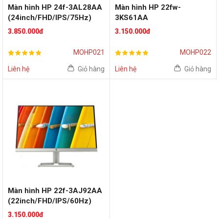
Màn hình HP 24f-3AL28AA
Màn hình HP 22fw-
(24inch/FHD/IPS/75Hz)
3KS61AA
(22inch/FHD/IPS/60Hz)
3.850.000đ
3.150.000đ
MOHP021
MOHP022
Liên hệ
Giỏ hàng
Liên hệ
Giỏ hàng
Màn hình HP 22f-3AJ92AA
(22inch/FHD/IPS/60Hz)
3.150.000đ