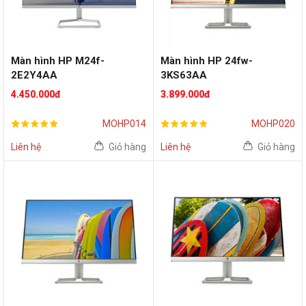
Màn hình HP M24f-
Màn hình HP 24fw-
2E2Y4AA
3KS63AA
(24inch/FHD/IPS/75Hz/Fre
(24inch/FHD/IPS/60Hz)
4.450.000đ
3.899.000đ
eSync)
MOHP014
MOHP020
Liên hệ
Giỏ hàng
Liên hệ
Giỏ hàng