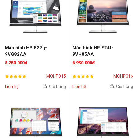
Màn hình HP E27q-
Màn hình HP E24t-
9VG82AA
9VH85AA
(27inch/QHD/IPS/60Hz)
(24inch/FHD/IPS/60Hz)
8.250.000đ
6.950.000đ
MOHP015
MOHP016
Liên hệ
Giỏ hàng
Liên hệ
Giỏ hàng