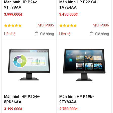
Màn hình HP P24v-
Màn hình HP P22 G4-
9TT78AA
1A7E4AA
(24inch/FHD/IPS/60Hz)
(22inch/FHD/IPS/60Hz)
3.999.000đ
3.450.000đ
MOHP005
MOHP006
Liên hệ
Giỏ hàng
Liên hệ
Giỏ hàng
Màn hình HP P204v-
Màn hình HP P19b-
5RD66AA
9TY83AA
(20inch/HD+/TN/60Hz)
(19inch/HD/TN/60Hz)
3.199.000đ
2.750.000đ