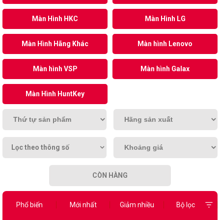
Màn Hình HKC
Màn Hình LG
Màn Hình Hãng Khác
Màn hình Lenovo
Màn hình VSP
Màn hình Galax
Màn Hình HuntKey
Lọc theo thông số
CÒN HÀNG
Phổ biến
Mới nhất
Giảm nhiều
Bộ lọc