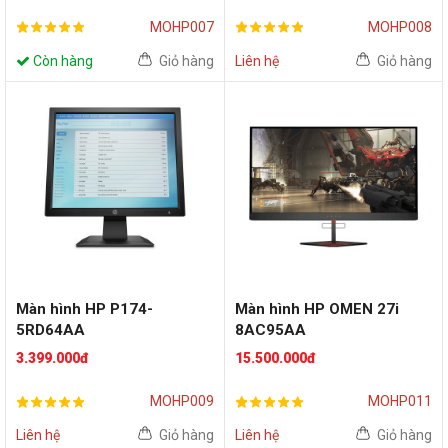
MOHP007
MOHP008
Còn hàng
Giỏ hàng
Liên hệ
Giỏ hàng
Màn hình HP P174-
Màn hình HP OMEN 27i
5RD64AA
8AC95AA
(17inch/SXGA/TN/60Hz)
(27inch/QHD/IPS/165Hz)
3.399.000đ
15.500.000đ
MOHP009
MOHP011
Liên hệ
Giỏ hàng
Liên hệ
Giỏ hàng