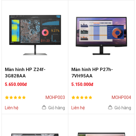
Màn hình HP Z24f-
Màn hình HP P27h-
3G828AA
7VH95AA
(24inch/FHD/IPS/60Hz)
(27inch/FHD/IPS/75Hz)
5.650.000đ
5.150.000đ
MOHP003
MOHP004
Liên hệ
Giỏ hàng
Liên hệ
Giỏ hàng