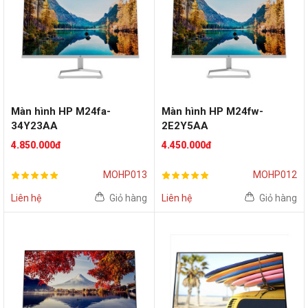
Màn hình HP M24fa-
Màn hình HP M24fw-
34Y23AA
2E2Y5AA
(24inch/FHD/IPS/75Hz/Flat
(24inch/FHD/IPS/75Hz/Fre
4.850.000đ
4.450.000đ
)
eSync)
MOHP013
MOHP012
Liên hệ
Giỏ hàng
Liên hệ
Giỏ hàng