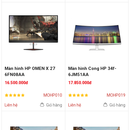
Màn hình HP OMEN X 27
Màn hình Cong HP 34f-
6FN08AA
6JM51AA
(27inch/QHD/TN/240Hz)
(34inch/WQHD/60Hz/IPS)
16.500.000đ
17.850.000đ
MOHP010
MOHP019
Liên hệ
Giỏ hàng
Liên hệ
Giỏ hàng