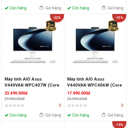
Còn hàng
Giỏ hàng
Còn hàng
Giỏ hàng
-22%
-31%
Máy tính AIO Asus
Máy tính AIO Asus
V440VAK-WPC407W (Core
V440VAK-WPC406W (Core
5 210H/ 16GB/ 512GB
3 100U/ 8GB/ 512GB SSD/
23.490.000đ
17.990.000đ
SSD/ 23.8inch/ Win11/ Key
23.8inch/ Key + Mouse
29.990.000đ
25.990.000đ
+ Mouse Wireless/ 2Y)
Wireless/ Win11/ 2Y)
0
0
Còn hàng
Giỏ hàng
Còn hàng
Giỏ hàng
-19%