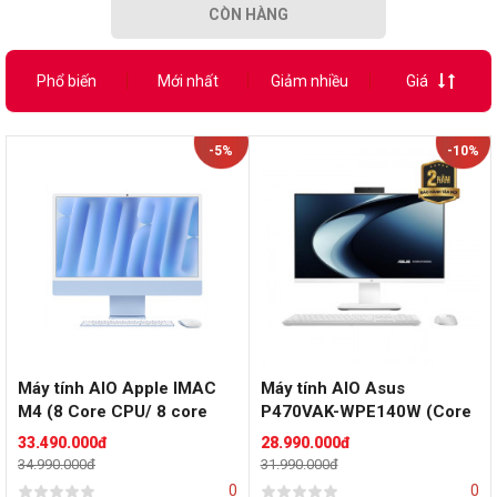
CÒN HÀNG
Phổ biến
Mới nhất
Giảm nhiều
Giá
-5%
-10%
Máy tính AIO Apple IMAC
Máy tính AIO Asus
M4 (8 Core CPU/ 8 core
P470VAK-WPE140W (Core
GPU/ 16GB/ 256GB SSD/
5 210H/ 16GB/ 512GB
33.490.000đ
28.990.000đ
24inch/ Blue)
SSD/ 27inch/ Key + Mouse
34.990.000đ
31.990.000đ
Wireless/ Win11/ 2Y)
0
0