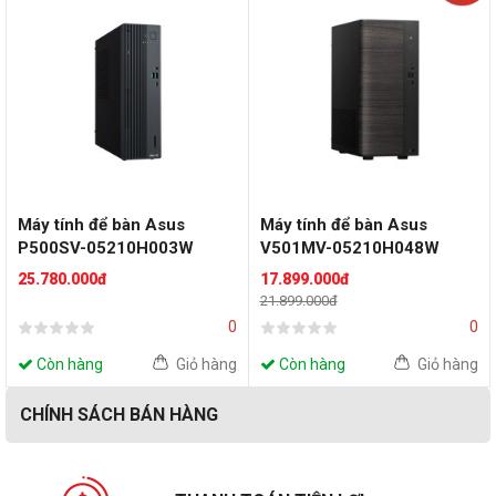
Máy tính để bàn Asus
Máy tính để bàn Asus
P500SV-05210H003W
V501MV-05210H048W
(Core 5 210H | 16GB |
(Intel Core 5 210H | 8GB |
25.780.000đ
17.899.000đ
512GB | Win 11 | 180W | 2Y
512GB SSD | Wifi + BT |
21.899.000đ
OSS)
Key/ Mouse | Win11 | 2Y)
0
0
Còn hàng
Giỏ hàng
Còn hàng
Giỏ hàng
CHÍNH SÁCH BÁN HÀNG