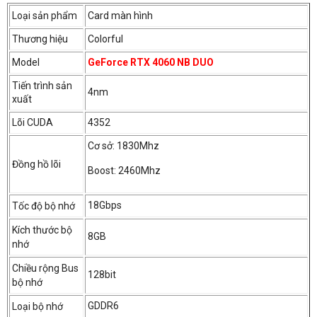
Loại sản phẩm
Card màn hình
Thương hiệu
Colorful
Model
GeForce RTX 4060 NB DUO
Tiến trình sản
4nm
xuất
Lõi CUDA
4352
Cơ sở: 1830Mhz
Đồng hồ lõi
Boost: 2460Mhz
18Gbps
Tốc độ bộ nhớ
Kích thước bộ
8GB
nhớ
Chiều rộng Bus
128bit
bộ nhớ
GDDR6
Loại bộ nhớ