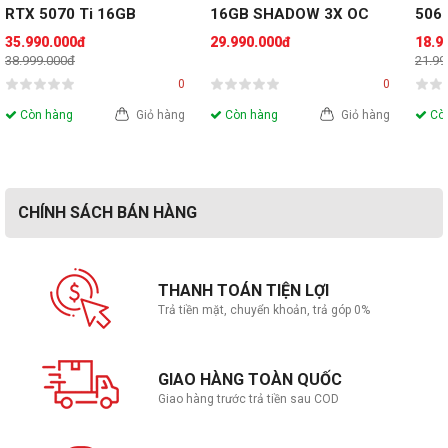
RTX 5070 Ti 16GB 
16GB SHADOW 3X OC
5060
GDDR7 OC
(PR
35.990.000đ
29.990.000đ
18.9
38.999.000đ
21.99
0
0
Còn hàng
Giỏ hàng
Còn hàng
Giỏ hàng
Còn
CHÍNH SÁCH BÁN HÀNG
THANH TOÁN TIỆN LỢI
Trả tiền mặt, chuyển khoản, trả góp 0%
GIAO HÀNG TOÀN QUỐC
Giao hàng trước trả tiền sau COD