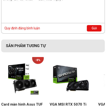
Quy định đăng bình luận
Gửi
SẢN PHẨM TƯƠNG TỰ
-8%
Card màn hình Asus TUF 
VGA MSI RTX 5070 Ti 
VGA