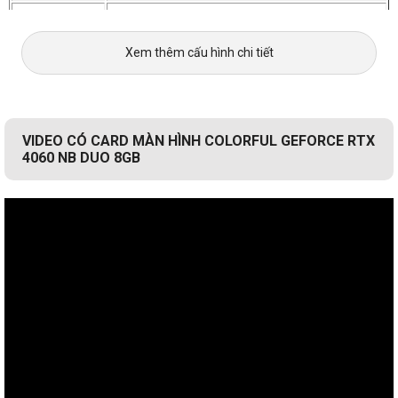
Băng thông bộ
272GB/giây
nhớ
Xem thêm cấu hình chi tiết
8 chân
Đầu nối nguồn
4+1
Nguồn cấp
115W
TDP
VIDEO CÓ CARD MÀN HÌNH COLORFUL GEFORCE RTX
3*DP
4060 NB DUO 8GB
Cổng hiển thị
1*HDMI
làm mát bằng khí
Loại quạt
Số ống dẫn
2*φ6
nhiệt
500W
Đề xuất nguồn
DirectX 12 Ultimate/OpenGL4.6
DirectX
Hỗ trợ công
NVIDIA DLSS 3, NVIDIA G-SYNC, Lõi dò tia thế hệ
thứ 3
nghệ NV