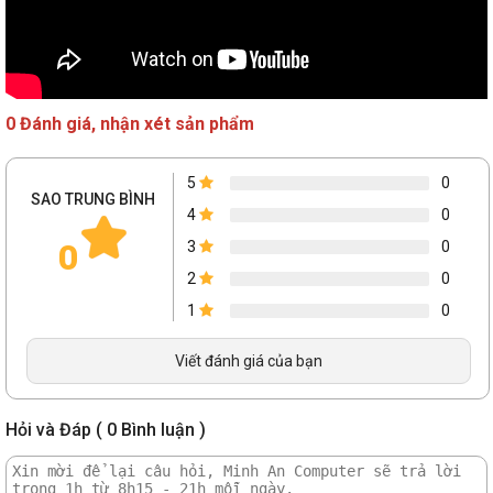
2 khe
Số khe
235.4*119.8*40.1mm
Kích thước
0 Đánh giá, nhận xét sản phẩm
5
0
SAO TRUNG BÌNH
4
0
0
3
0
2
0
1
0
Viết đánh giá của bạn
Hỏi và Đáp ( 0 Bình luận )