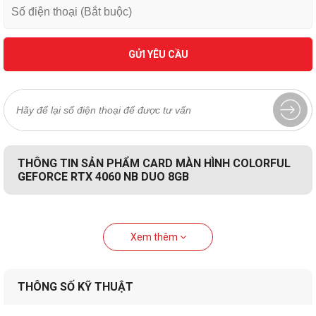
GỬI YÊU CẦU
THÔNG TIN SẢN PHẨM CARD MÀN HÌNH COLORFUL
GEFORCE RTX 4060 NB DUO 8GB
Xem thêm
THÔNG SỐ KỸ THUẬT