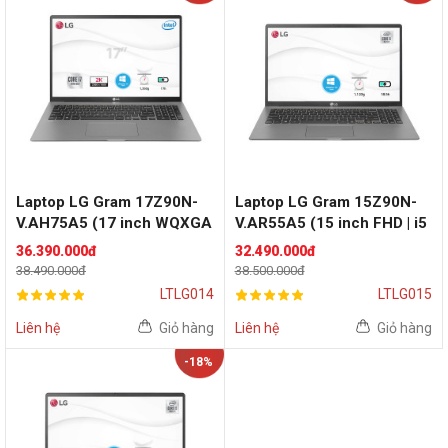
Laptop LG Gram 17Z90N-
Laptop LG Gram 15Z90N-
V.AH75A5 (17 inch WQXGA
V.AR55A5 (15 inch FHD | i5
| i7 1065G7 | RAM 8GB |
1035G7 | RAM 8GB | SSD
36.390.000đ
32.490.000đ
SSD 512GB | Grey Silver)
512GB | Grey Silver)
38.490.000đ
38.500.000đ
LTLG014
LTLG015
Liên hệ
Giỏ hàng
Liên hệ
Giỏ hàng
-18%