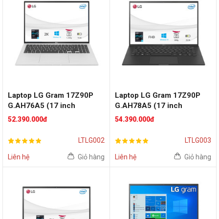
Laptop LG Gram 17Z90P
Laptop LG Gram 17Z90P
G.AH76A5 (17 inch
G.AH78A5 (17 inch
WQXGA | i7-1165G7 | RAM
WQXGA | i7 1165G7 | RAM
52.390.000đ
54.390.000đ
16GB | SSD 512GB | Win 10
16GB | SSD 1TB | Win 10 |
| Silver)
Black)
LTLG002
LTLG003
Liên hệ
Giỏ hàng
Liên hệ
Giỏ hàng