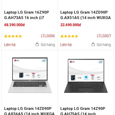
Laptop LG Gram 16Z90P
Laptop LG Gram 14ZD90P
G.AH73A5 16 inch (i7
G.AX51A5 (14 inch WUXGA
1165G7 | RAM 16GB | SSD
| i5 1135G7 | RAM 8GB |
48.390.000đ
22.490.000đ
512GB | Win 10 | Silver
SSD 256GB | FreeDos |
Silver
LTLG006
LTLG007
Liên hệ
Giỏ hàng
Liên hệ
Giỏ hàng
Laptop LG Gram 14ZD90P
Laptop LG Gram 14Z90P
G.AX56A5 (14 inch WUXGA
G.AH75A5 (14 inch