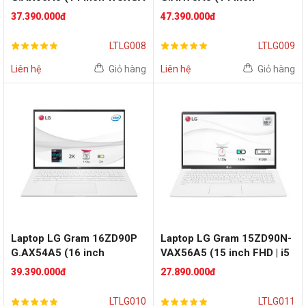
| i5 1135G7 | RAM 16GB |
WUXGA | i7 1165G7 | RAM
37.390.000đ
47.390.000đ
SSD 512GB | FreeDos |
16GB | SSD 512GB | Win 10
Silver)
| Black)
LTLG008
LTLG009
Liên hệ
Giỏ hàng
Liên hệ
Giỏ hàng
Laptop LG Gram 16ZD90P
Laptop LG Gram 15ZD90N-
G.AX54A5 (16 inch
VAX56A5 (15 inch FHD | i5
WQXGA | i5 1135G7 | RAM
1035G7 | RAM 8GB | SSD
39.390.000đ
27.890.000đ
8GB | SSD 512GB | FreeDos
512GB | White)
| White)
LTLG010
LTLG011