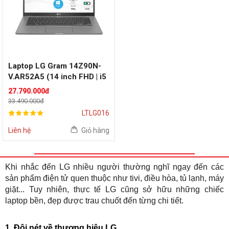
Laptop LG Gram 14Z90N-
V.AR52A5 (14 inch FHD | i5
1035G7 | RAM 8GB | SSD
27.790.000đ
256GB | Grey Silver)
33.490.000đ
LTLG016
Liên hệ
Giỏ hàng
Khi nhắc đến LG nhiều người thường nghĩ ngay đến các
sản phẩm điện tử quen thuộc như tivi, điều hòa, tủ lạnh, máy
giặt... Tuy nhiên, thực tế LG cũng sở hữu những chiếc
laptop bền, đẹp được trau chuốt đến từng chi tiết.
1. Đôi nét về thương hiệu LG