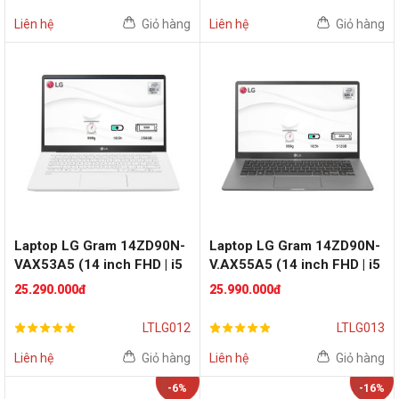
Liên hệ
Giỏ hàng
Liên hệ
Giỏ hàng
Laptop LG Gram 14ZD90N-
Laptop LG Gram 14ZD90N-
VAX53A5 (14 inch FHD | i5
V.AX55A5 (14 inch FHD | i5
1035G7 | RAM 8GB | SSD
1035G7 | RAM 8GB | SSD
25.290.000đ
25.990.000đ
256GB | White)
512GB | Grey Silver)
LTLG012
LTLG013
Liên hệ
Giỏ hàng
Liên hệ
Giỏ hàng
-6%
-16%