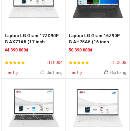
Laptop LG Gram 17ZD90P
Laptop LG Gram 16Z90P
G.AX71A5 (17 inch
G.AH75A5 (16 inch
WQXGA | i7 1165G7 | RAM
WQXGA | i7 1165G7 | RAM
44.390.000đ
50.390.000đ
16GB | SSD 256GB |
16GB | SSD 512GB | Win 10
FreeDos | White)
| Black)
LTLG004
LTLG005
Liên hệ
Giỏ hàng
Liên hệ
Giỏ hàng