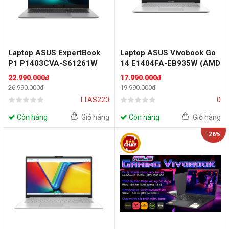
Laptop ASUS ExpertBook
Laptop ASUS Vivobook Go
P1 P1403CVA-S61261W
14 E1404FA-EB935W (AMD
(Intel Core i7-13620H | Intel
Mendocino R5 | AMD
22.990.000đ
17.990.000đ
UHD | 14 inch FHD | 16GB |
Radeon Graphics | 14.0-
26.990.000đ
19.990.000đ
1TB | Win 11)
inch FHD | 16GB | 512GB |
LTAS220
0
Windows 11 Home | Bạc)
Còn hàng
Giỏ hàng
Còn hàng
Giỏ hàng
-26%