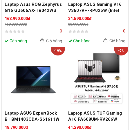
Laptop Asus ROG Zephyrus
Laptop ASUS Gaming V16
G16 GU606AX-TB042WS
V3607VH-RP025W (Intel
(Intel Core Ultra 9 386H |
Core 7 240H | RTX 5050
168.990.000đ
31.590.000đ
RTX 5090 | 16 inch 2.5K
8GB | 16 inch WUXGA
169.990.000đ
33.990.000đ
OLED 240Hz | 64GB | 2TB |
144Hz | 16GB | 512GB | Win
0
0
Win 11 | Office | Xám)
11 | Đen)
Còn hàng
Giỏ hàng
Còn hàng
Giỏ hàng
-19%
-9%
Laptop ASUS ExpertBook
Laptop ASUS TUF Gaming
B1 BM1403CDA-S61611W
A16 FA608UM-RV266W
(AMD Ryzen 5 150 | 16GB |
(AMD Ryzen 7 260 | 16GB |
18.790.000đ
41.290.000đ