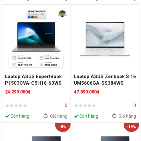
Laptop ASUS ExpertBook
Laptop ASUS Zenbook S 16
P1503CVA-C5H16-63WS
UM5606GA-SS384WS
(Intel Core 5 Processor
(AMD Ryzen AI 9 465 |
24.290.000đ
47.890.000đ
210H | Intel Graphics | 15.6
32GB | 1TB | AMD Radeon |
inch FHD | 16GB | 512GB |
16 inch 3K OLED 120Hz |
0
0
Win 11 | Office | Xám)
Win 11 | Office | Trắng)
Còn hàng
Giỏ hàng
Còn hàng
Giỏ hàng
-8%
-19%