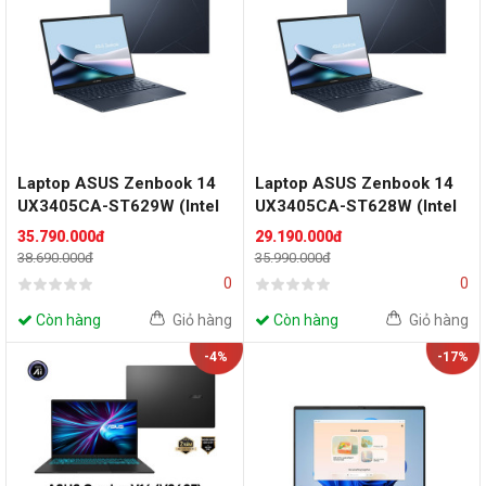
Laptop ASUS Zenbook 14
Laptop ASUS Zenbook 14
UX3405CA-ST629W (Intel
UX3405CA-ST628W (Intel
Core Ultra 7 255H 2.0 GHz |
Core Ultra 5 225H | Intel
35.790.000đ
29.190.000đ
Intel Arc Graphics | 14.0-
Arc Graphics | 14.0-inch 3K
38.690.000đ
35.990.000đ
inch 3K OLED | 32GB |
OLED | 16GB | 512GB |
0
0
512GB | Windows 11 |
Windows | Xanh)
Xanh)
Còn hàng
Giỏ hàng
Còn hàng
Giỏ hàng
-4%
-17%