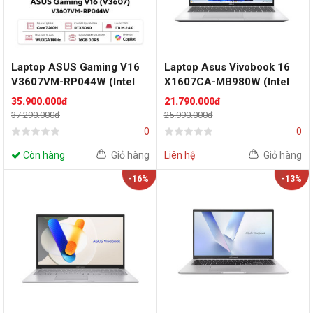
Laptop ASUS Gaming V16
Laptop Asus Vivobook 16
V3607VM-RP044W (Intel
X1607CA-MB980W (Intel
Core 7 240H | RTX 5060
Core Ultra 5 Processor
35.900.000đ
21.790.000đ
8GB | 16 inch WUXGA
225H | 16GB | 512GB | 16
37.290.000đ
25.990.000đ
144Hz | 16GB | 1TB | Win 11
inch WUXGA 60Hz | Win 11
0
0
| Đen)
| Bạc)
Còn hàng
Giỏ hàng
Liên hệ
Giỏ hàng
-16%
-13%