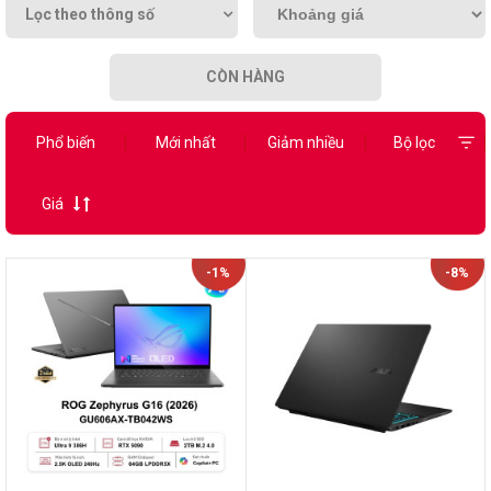
Lọc theo thông số
CÒN HÀNG
Phổ biến
Mới nhất
Giảm nhiều
Bộ lọc
Giá
-1%
-8%