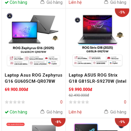
Còn hàng
Giỏ hàng
Liên hệ
Giỏ hàng
-5%
Laptop Asus ROG Zephyrus
Laptop ASUS ROG Strix
G16 GU605CM-QR078W
G18 G815LR-S9270W (Intel
(Intel Core Ultra 9 285H |
Core Ultra 9 Processor
69.900.000đ
59.990.000đ
RTX 5060 8GB | 16 inch
275HX | RTX 5070 Ti 12GB |
62.490.000đ
2.5K OLED 240Hz | 32GB |
18 inch 2.5K IPS | 32GB |
0
0
1TB | Win 11 | Xám)
1TB | Win 11 | Xám)
Còn hàng
Giỏ hàng
Liên hệ
Giỏ hàng
-8%
-9%