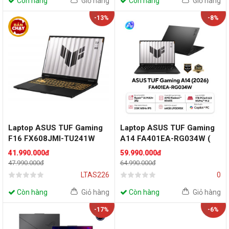
Còn hàng
Giỏ hàng
Còn hàng
Giỏ hàng
-13%
-8%
Laptop ASUS TUF Gaming
Laptop ASUS TUF Gaming
F16 FX608JMI-TU241W
A14 FA401EA-RG034W (
(Intel Core i7 Processor
AMD Ryzen AI MAX+ 392 |
41.990.000đ
59.990.000đ
14650HX | RTX 5060 | 16
AMD Radeon | 14 inch 2.5K
47.990.000đ
64.990.000đ
inch WUXGA 144Hz | 16GB
165Hz | 64GB | 1TB | Win 11
LTAS226
0
| 512GB | Win 11 | Xám)
| Xám)
Còn hàng
Giỏ hàng
Còn hàng
Giỏ hàng
-17%
-6%