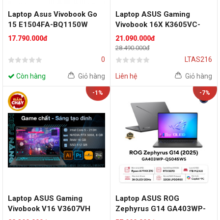
Laptop Asus Vivobook Go
Laptop ASUS Gaming
15 E1504FA-BQ1150W
Vivobook 16X K3605VC-
(Ryzen 5 7520U | 16GB |
RP431W (Intel Core i5-
17.790.000đ
21.090.000đ
512GB | 15.6 inch FHD |
13420H | RTX 3050 4GB |
28.490.000đ
AMD Radeon Graphics |
16 inch WUXGA IPS | 16GB
0
LTAS216
Win 11 | Bạc)
| 512GB | Win 11 | Đen)
Còn hàng
Giỏ hàng
Liên hệ
Giỏ hàng
-1%
-7%
Laptop ASUS Gaming
Laptop ASUS ROG
Vivobook V16 V3607VH
Zephyrus G14 GA403WP-
(Intel Core 5 210H | RTX
QS045WS (AMD Ryzen AI 9