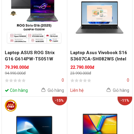
Laptop ASUS ROG Strix
Laptop Asus Vivobook S16
G16 G614PW-TS051W
S3607CA-SH082WS (Intel
(AMD Ryzen 9 8940HX |
Core Ultra 5 225H | 16GB |
79.390.000đ
22.790.000đ
RTX 5080 | 16 inch WQXGA
512GB | Intel Arc | 16 inch
94.990.000đ
23.990.000đ
300Hz | 16GB | 1TB | Win 11
FHD OLED 60Hz | Win 11 |
0
0
| Xám)
Office | Xám)
Còn hàng
Giỏ hàng
Liên hệ
Giỏ hàng
-15%
-11%