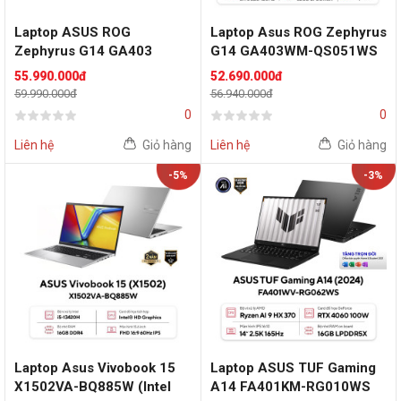
Laptop ASUS ROG
Laptop Asus ROG Zephyrus
Zephyrus G14 GA403
G14 GA403WM-QS051WS
Ryzen AI 9 GA403WM-
(AMD Ryzen AI 9 HX 370 |
55.990.000đ
52.690.000đ
QS058WS (AMD Ryzen AI 9
RTX 5060 8GB | 14 inch 3K
59.990.000đ
56.940.000đ
HX 370 | RTX 5060 | 14 inch
OLED 120Hz | 32GB | 1TB |
0
0
3K OLED | 32GB | 1TB |
Win 11 | Office | Xám)
Trắng)
Liên hệ
Giỏ hàng
Liên hệ
Giỏ hàng
-5%
-3%
Laptop Asus Vivobook 15
Laptop ASUS TUF Gaming
X1502VA-BQ885W (Intel
A14 FA401KM-RG010WS