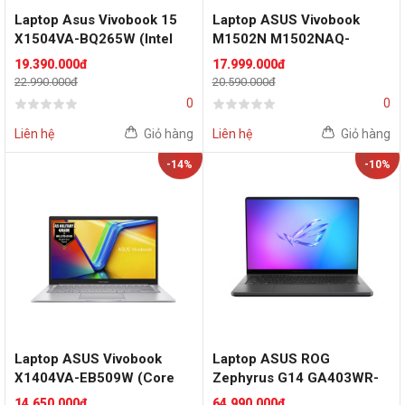
Laptop Asus Vivobook 15
Laptop ASUS Vivobook
X1504VA-BQ265W (Intel
M1502N M1502NAQ-
Core 5 120U | 16GB |
BQ021W (AMD Ryzen 5
19.390.000đ
17.999.000đ
512GB | 15.6 inch FHD IPS
150 | AMD Radeon
22.990.000đ
20.590.000đ
60Hz | Win 11 | Bạc)
Graphics | 15.6-inch FHD |
0
0
16GB | 512GB | Windows 11
Home | Bạc)
Liên hệ
Giỏ hàng
Liên hệ
Giỏ hàng
-14%
-10%
Laptop ASUS Vivobook
Laptop ASUS ROG
X1404VA-EB509W (Core
Zephyrus G14 GA403WR-
i3-1315U | Intel UHD
QS156WS (AMD Ryzen AI 9
14.650.000đ
64.990.000đ