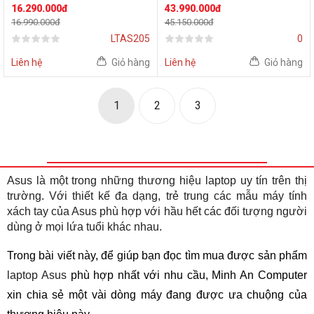
Core i5-13420H | 16GB |
(AMD Ryzen AI 7 350 | RTX
16.290.000đ
43.990.000đ
512GB | Intel UHD | 15.6
5060 8GB GDD7 | 14-inch
16.990.000đ
45.150.000đ
inch FHD IPS | Win 11 | Bạc)
2.5K WQXGA | 32GB | 1TB |
LTAS205
0
Windows 11 Home +
Microsoft Office Home
Liên hệ
Giỏ hàng
Liên hệ
Giỏ hàng
2024 + Microsoft 365 Basic
| Xám)
1
2
3
Asus là một trong những thương hiệu laptop uy tín trên thị
trường. Với thiết kế đa dạng, trẻ trung các mẫu máy tính
xách tay của Asus phù hợp với hầu hết các đối tượng người
dùng ở mọi lứa tuổi khác nhau.
Trong bài viết này, để giúp bạn đọc tìm mua được sản phẩm
laptop Asus
phù hợp nhất với nhu cầu, Minh An Computer
xin chia sẻ một vài dòng máy đang được ưa chuộng của