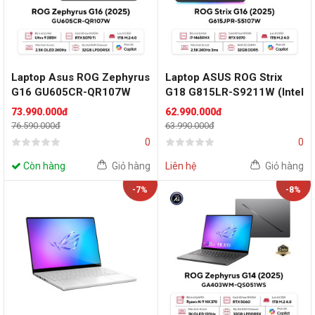
Laptop Asus ROG Zephyrus
Laptop ASUS ROG Strix
G16 GU605CR-QR107W
G18 G815LR-S9211W (Intel
(Intel Core Ultra 9 285H |
Core Ultra 9 Processor
73.990.000đ
62.990.000đ
RTX 5070 Ti | 16 inch
275HX | RTX 5070 Ti 12GB |
76.590.000đ
63.990.000đ
WQXGA 240Hz | 32GB |
18 inch 2.5K IPS 240Hz |
0
0
1TB | Win 11 | Xám)
32GB | 1TB | Win 11 | Xám)
Còn hàng
Giỏ hàng
Liên hệ
Giỏ hàng
-7%
-8%