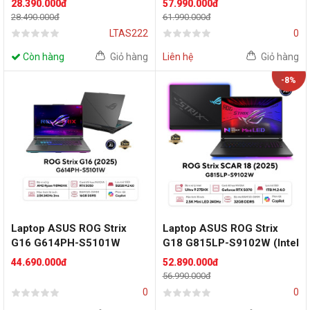
28.390.000đ
57.990.000đ
5050 8GB | 16 inch WUXGA
HX 370 | RTX5070 | 14 inch
28.490.000đ
61.990.000đ
144Hz | 16GB | 512GB | Win
3K 120Hz 3K OLED | 32GB |
LTAS222
0
11 | Đen)
1TB | Win 11 | Office | Xám)
Còn hàng
Giỏ hàng
Liên hệ
Giỏ hàng
-8%
Laptop ASUS ROG Strix
Laptop ASUS ROG Strix
G16 G614PH-S5101W
G18 G815LP-S9102W (Intel
(AMD Ryzen 9 8940HX |
Core Ultra 9 Processor
44.690.000đ
52.890.000đ
RTX 5050 8GB | 16 inch
275HX | RTX 5070 8GB | 18
56.990.000đ
WQXGA 240Hz| 16GB |
inch 2.5K 240Hz | 32GB |
0
0
512GB | Win 11 | Xám)
1TB | Win 11)