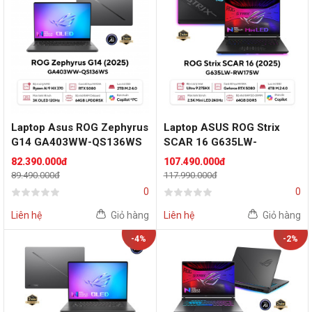
Laptop Asus ROG Zephyrus
Laptop ASUS ROG Strix
G14 GA403WW-QS136WS
SCAR 16 G635LW-
(AMD Ryzen AI 9 HX 370 |
RW175W (Intel Core Ultra 9
82.390.000đ
107.490.000đ
RTX 5080 | 14 inch 3K
Processor 275HX | RTX
89.490.000đ
117.990.000đ
OLED 120Hz | 64GB | 2TB |
5080 16GB | 16 inch 2.5K
0
0
Win 11 | Xám)
240Hz | 64GB | 4TB | Win 11
| Đen)
Liên hệ
Giỏ hàng
Liên hệ
Giỏ hàng
-4%
-2%