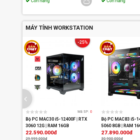
Còn hàng
Còn hàng
MÁY TÍNH WORKSTATION
-25%
Mã SP:
0
Bộ PC MAC30 i5-12400F | RTX
Bộ PC MAC83 i5-1
3060 12G | RAM 16GB
5060 8GB | RAM 1
22.590.000đ
27.890.000đ
29.999.000đ
30.900.000đ