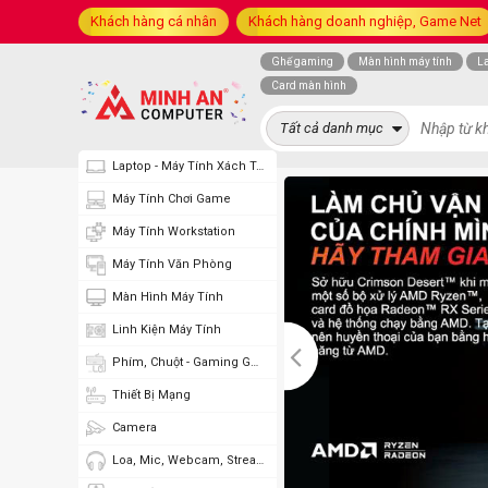
Khách hàng cá nhân
Khách hàng doanh nghiệp, Game Net
Ghế gaming
Màn hình máy tính
L
Card màn hình
Tất cả danh mục
Laptop - Máy Tính Xách Tay
Máy Tính Chơi Game
Máy Tính Workstation
Máy Tính Văn Phòng
Màn Hình Máy Tính
Linh Kiện Máy Tính
Phím, Chuột - Gaming Gear
Thiết Bị Mạng
Camera
Loa, Mic, Webcam, Stream