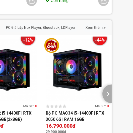
Còn hàng
Còn 
PC Giả Lập Nox Player, Bluestack, LDPlayer
Xem thêm
-12%
-44%
Mã SP:
0
Mã SP:
0
i5 14400F | RTX
Bộ PC MAC34 i5-14400F | RTX
Bộ PC M
16GB(2x8GB)
3050 6G | RAM 16GB
5060 Ti
0đ
16.790.000đ
45.99
29.900.000đ
49.900.0