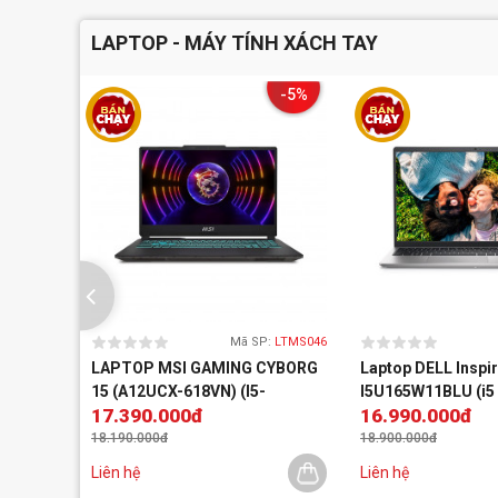
LAPTOP - MÁY TÍNH XÁCH TAY
-5%
Mã SP:
LTMS046
LAPTOP MSI GAMING CYBORG
Laptop DELL Inspi
15 (A12UCX-618VN) (I5-
I5U165W11BLU (i5
17.390.000đ
16.990.000đ
12450H/16GB/512GB
16GB/ 512GB SSD/ 
SSD/RTX2050 4GB/15.6 INCH
FHD/ Win 11/ Office
18.190.000đ
18.900.000đ
FHD 144HZ/WIN11/ĐEN)
Liên hệ
Liên hệ