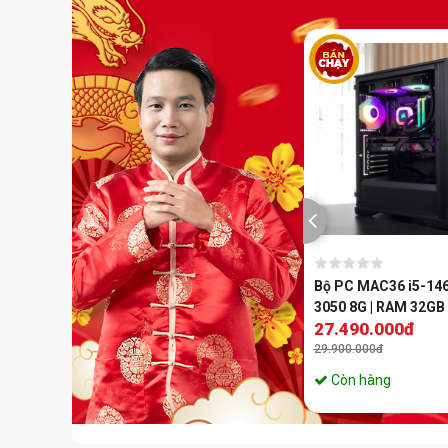
-21%
Mã SP:
0
PC Gaming CH425 i5 14400F |
Bộ PC MAC36 i5-146
RTX 3060 | RAM 16GB DDR4
3050 8G | RAM 32GB
23.790.000đ
27.490.000đ
29.900.000đ
29.900.000đ
Còn hàng
Còn hàng