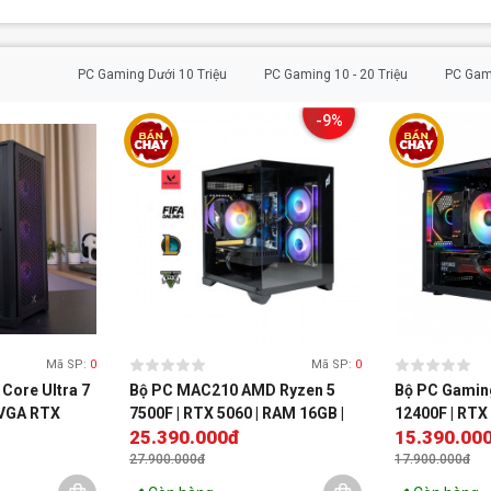
PC Gaming Dưới 10 Triệu
PC Gaming 10 - 20 Triệu
PC Gami
-9%
Mã SP:
0
Mã SP:
0
Core Ultra 7
Bộ PC MAC210 AMD Ryzen 5
Bộ PC Gamin
 VGA RTX
7500F | RTX 5060 | RAM 16GB |
12400F | RTX
25.390.000đ
15.390.00
00G
500GB
RAM 16GB
27.900.000đ
17.900.000đ