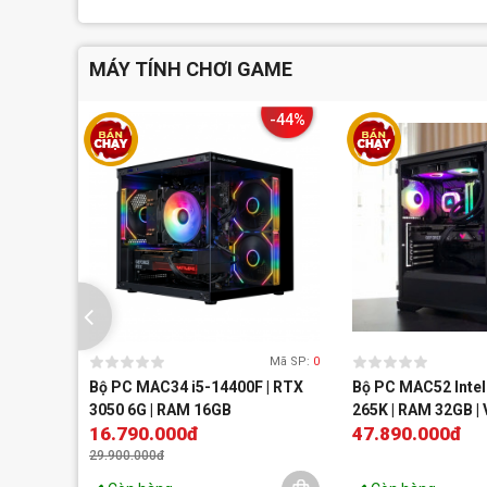
MÁY TÍNH CHƠI GAME
-44%
Mã SP:
0
Bộ PC MAC34 i5-14400F | RTX
Bộ PC MAC52 Intel 
3050 6G | RAM 16GB
265K | RAM 32GB |
16.790.000đ
47.890.000đ
5070 12GB | SSD 5
29.900.000đ