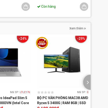
Còn hàng
Còn 
Xem thêm
-24%
-29%
Mã SP:
LTLE176
Mã SP:
0
o IdeaPad Slim 5
BỘ PC VĂN PHÒNG MAC38 AMD
Bộ PC 
003VN (Intel Core
Ryzen 5 3400G | RAM 8GB | SSD
5 5500G