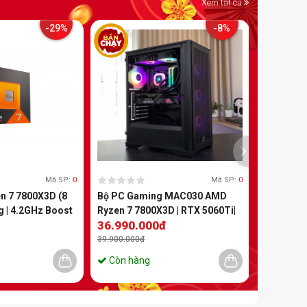
Xem tất cả
-29%
-8%
Mã SP:
0
Mã SP:
0
 7 7800X3D (8
Bộ PC Gaming MAC030 AMD
g | 4.2GHz Boost
Ryzen 7 7800X3D | RTX 5060Ti|
36.990.000đ
B Cache | TDP
RAM 16GB | 500GB
 AM5)
39.900.000đ
Còn hàng