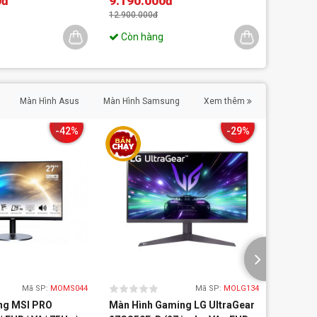
0đ
9.190.000đ
10.19
 | 512GB | 15.3 inch
256GB
16GB
11 | Xám)
12.900.000đ
13.900.0
Còn hàng
Còn 
Màn Hình Asus
Màn Hình Samsung
Xem thêm
-42%
-29%
Mã SP:
MOMS044
Mã SP:
MOLG134
ng MSI PRO
Màn Hình Gaming LG UltraGear
Màn hì