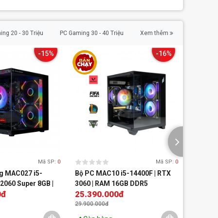
ng 20 - 30 Triệu
PC Gaming 30 - 40 Triệu
Xem thêm
-15%
-16%
Mã SP:
0
Mã SP:
0
g MAC027 i5-
Bộ PC MAC10 i5-14400F | RTX
Bộ PC M
 2060 Super 8GB |
3060 | RAM 16GB DDR5
285K | 
0đ
25.390.000đ
Liên h
16GB | 
29.900.000đ