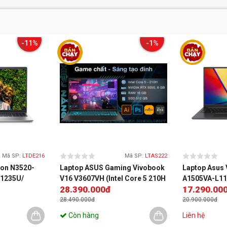
-11%
-1%
Mã SP:
LTDE216
Mã SP:
LTAS222
ron N3520-
Laptop ASUS Gaming Vivobook
Laptop Asus
 1235U/
V16 V3607VH (Intel Core 5 210H
A1505VA-L111
28.390.000đ
17.290.00
15.6 inch
| RTX 5050 8GB | 16 inch WUXGA
RAM 16GB | S
/ Bạc/ 1Y)
144Hz | 16GB | 512GB | Win 11 |
Iris Xe Graphi
28.490.000đ
20.900.000đ
Đen)
Win11 | Đen)
Còn hàng
Liên hệ