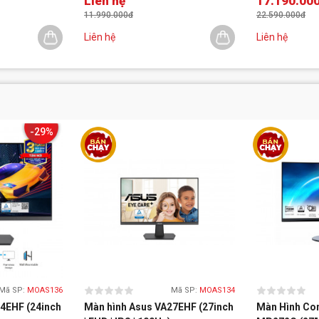
Liên hệ
17.190.00
5 120U | 32GB
WUXGA | Win 
11.990.000đ
22.590.000đ
Liên hệ
Liên hệ
-29%
Mã SP:
MOAS136
Mã SP:
MOAS134
4EHF (24inch
Màn hình Asus VA27EHF (27inch
Màn Hình Co