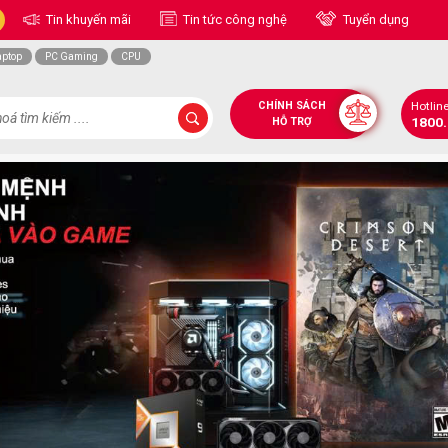
Tin khuyến mãi
Tin tức công nghệ
Tuyển dụng
aptop
PC Gaming
CPU
CHÍNH SÁCH
Hotlin
1800
HỖ TRỢ