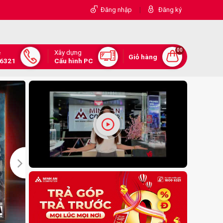
|
Đăng nhập
Đăng ký
00
Xây dựng
e
Giỏ hàng
.6321
Cấu hình PC