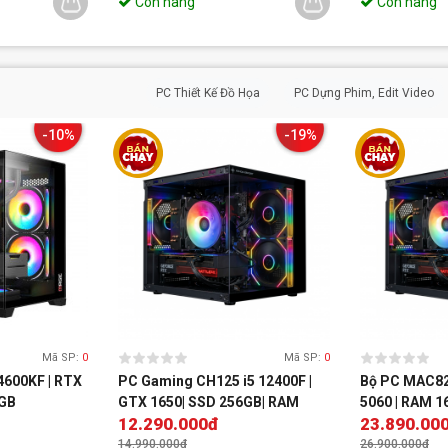
Còn hàng
Còn hàng
PC Thiết Kế Đồ Họa
PC Dựng Phim, Edit Video
-10%
-19%
Mã SP:
0
Mã SP:
0
4600KF | RTX
PC Gaming CH125 i5 12400F |
Bộ PC MAC82 
6GB
GTX 1650| SSD 256GB| RAM
5060 | RAM 
12.290.000đ
23.890.00
16GB DDR4
14.990.000đ
26.900.000đ