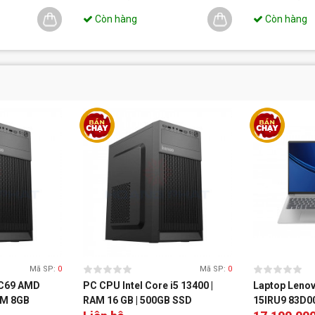
Còn hàng
Còn hàng
Mã SP:
0
Mã SP:
0
C69 AMD
PC CPU Intel Core i5 13400 |
Laptop Lenov
AM 8GB
RAM 16 GB | 500GB SSD
15IRU9 83D00