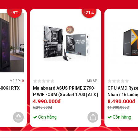
-9%
-21%
Mã SP:
0
Mã SP:
00K | RTX
Mainboard ASUS PRIME Z790-
CPU AMD Ryzen
P WIFI-CSM (Socket 1700 | ATX |
Nhân / 16 Luồn
4.990.000đ
8.490.000đ
4 khe RAM DDR5)
5.0GHz | 140M
120W | Socket
6.290.000đ
11.900.000đ
Còn hàng
Còn hàng