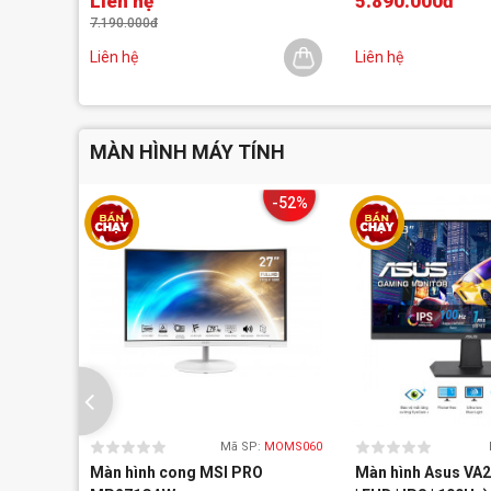
Liên hệ
5.890.000đ
7.190.000đ
Liên hệ
Liên hệ
MÀN HÌNH MÁY TÍNH
-52%
Mã SP:
MOMS060
Màn hình cong MSI PRO
Màn hình Asus VA2