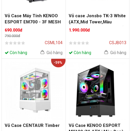
Vỏ Case Máy Tính KENOO
Vỏ case Jonsbo TK-3 White
ESPORT EM700 - 3F MESH
(ATX,Mid Tower,Màu
BLACK (EATX, Màu Đen, 3
Trắng,Kính Cong) Case Bể
690.000đ
1.990.000đ
Fan RGB)
Cá
790.000đ
CSML104
CSJB013
Còn hàng
Giỏ hàng
Còn hàng
Giỏ hàng
-59%
Vỏ Case CENTAUR Timber
Vỏ Case KENOO ESPORT