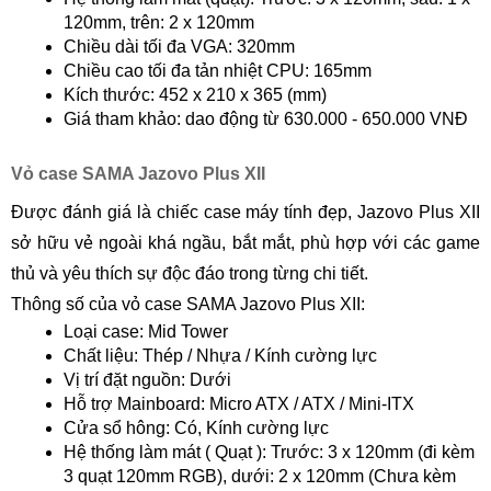
120mm, trên: 2 x 120mm
Chiều dài tối đa VGA: 320mm
Chiều cao tối đa tản nhiệt CPU: 165mm
Kích thước: 452 x 210 x 365 (mm)
Giá tham khảo: dao động từ 630.000 - 650.000 VNĐ
Vỏ case SAMA Jazovo Plus XII
Được đánh giá là chiếc case máy tính đẹp, Jazovo Plus XII
sở hữu vẻ ngoài khá ngầu, bắt mắt, phù hợp với các game
thủ và yêu thích sự độc đáo trong từng chi tiết.
Thông số của vỏ case SAMA Jazovo Plus XII:
Loại case: Mid Tower
Chất liệu: Thép / Nhựa / Kính cường lực
Vị trí đặt nguồn: Dưới
Hỗ trợ Mainboard: Micro ATX / ATX / Mini-ITX
Cửa sổ hông: Có, Kính cường lực
Hệ thống làm mát ( Quạt ): Trước: 3 x 120mm (đi kèm
3 quạt 120mm RGB), dưới: 2 x 120mm (Chưa kèm