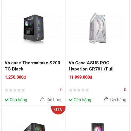
Vỏ case Thermaltake S200
Vỏ Case ASUS ROG
TG Black
Hyperion GR701 (Full
Tower | White)
1.250.000đ
11.999.000đ
0
0
Còn hàng
Giỏ hàng
Còn hàng
Giỏ hàng
-37%