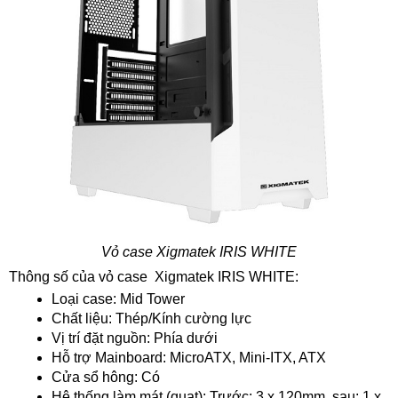
Vỏ case Xigmatek IRIS WHITE
Thông số của vỏ case Xigmatek IRIS WHITE:
Loại case: Mid Tower
Chất liệu: Thép/Kính cường lực
Vị trí đặt nguồn: Phía dưới
Hỗ trợ Mainboard: MicroATX, Mini-ITX, ATX
Cửa sổ hông: Có
Hệ thống làm mát (quạt): Trước: 3 x 120mm, sau: 1 x