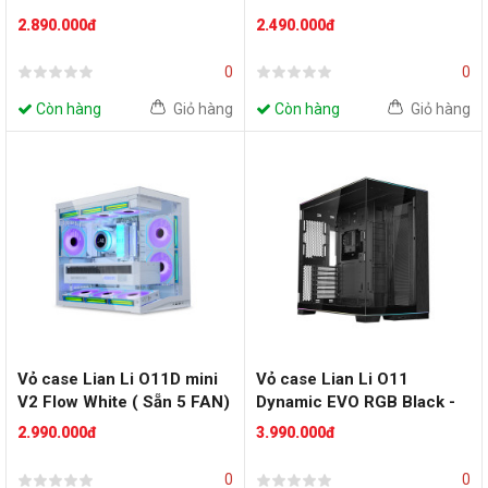
White
2.890.000đ
2.490.000đ
0
0
Còn hàng
Giỏ hàng
Còn hàng
Giỏ hàng
Vỏ case Lian Li O11D mini
Vỏ case Lian Li O11
V2 Flow White ( Sẵn 5 FAN)
Dynamic EVO RGB Black -
O11DERGBX (EATX/Full
2.990.000đ
3.990.000đ
Tower/Màu Đen)
0
0