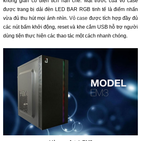
không gian có diện tích hạn chế. Mặt trước của vỏ case
được trang bị dải đèn LED BAR RGB tinh tế là điểm nhấn
vừa đủ thu hút mọi ánh nhìn.
Vỏ case
được tích hợp đầy đủ
các nút bấm khởi động, reset và khe cắm USB hỗ trợ người
dùng tiện thực hiện các thao tác một cách nhanh chóng.