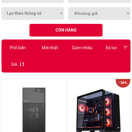
Lọc theo thông số
CÒN HÀNG
Phổ biến
Mới nhất
Giảm nhiều
Bộ lọc
Giá
-36%