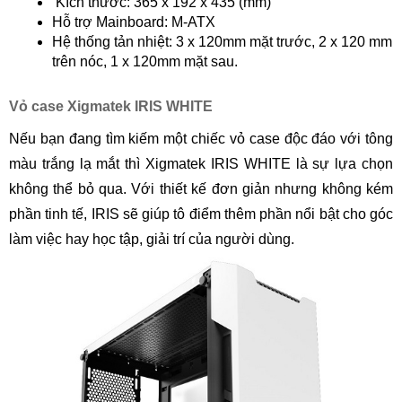
Kích thước: 365 x 192 x 435 (mm)
Hỗ trợ Mainboard: M-ATX
Hệ thống tản nhiệt: 3 x 120mm mặt trước, 2 x 120 mm
trên nóc, 1 x 120mm mặt sau.
Vỏ case Xigmatek IRIS WHITE
Nếu bạn đang tìm kiếm một chiếc vỏ case độc đáo với tông
màu trắng lạ mắt thì Xigmatek IRIS WHITE là sự lựa chọn
không thể bỏ qua. Với thiết kế đơn giản nhưng không kém
phần tinh tế, IRIS sẽ giúp tô điểm thêm phần nổi bật cho góc
làm việc hay học tập, giải trí của người dùng.