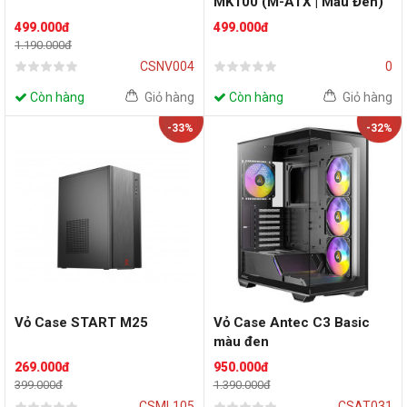
MK100 (M-ATX | Màu Đen)
499.000đ
499.000đ
1.190.000đ
CSNV004
0
Còn hàng
Giỏ hàng
Còn hàng
Giỏ hàng
-33%
-32%
Vỏ Case START M25
Vỏ Case Antec C3 Basic
màu đen
269.000đ
950.000đ
399.000đ
1.390.000đ
CSML105
CSAT031