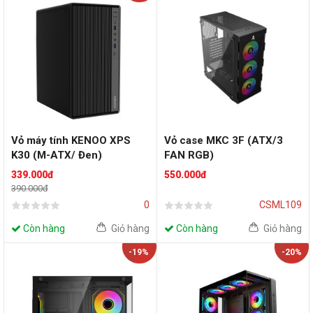
Vỏ máy tính KENOO XPS
Vỏ case MKC 3F (ATX/3
K30 (M-ATX/ Đen)
FAN RGB)
339.000đ
550.000đ
390.000đ
0
CSML109
Còn hàng
Giỏ hàng
Còn hàng
Giỏ hàng
-19%
-20%