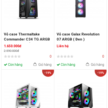
Vỏ case Thermaltake
Vỏ case Galax Revolution
Commander C34 TG ARGB
07 ARGB ( Đen )
- Black ATX (Sẵn 2 FAN
1.650.000đ
Liên hệ
ARGB 20cm)
2.590.000đ
0
0
Còn hàng
Giỏ hàng
Còn hàng
Giỏ hàng
-19%
-19%