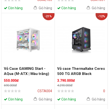
Còn hàng
Giỏ hàng
Còn hàng
Giỏ hàng
-21%
-12%
Vỏ Case GAMING Start -
Vỏ case Thermaltake Ceres
AQua (M-ATX | Màu trắng)
500 TG ARGB Black
550.000đ
3.790.000đ
690.000đ
4.290.000đ
CSTA004
0
Còn hàng
Giỏ hàng
Còn hàng
Giỏ hàng