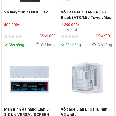
Vỏ máy tính KENOO T12
Vỏ Case MIK BARBATOS
Black (ATX/Mid Tower/Màu
Đen)
400.000đ
1.290.000đ
1.999.000đ
CSML009
CSMK001
Còn hàng
Giỏ hàng
Còn hàng
Giỏ hàng
Màn hình đa năng Lian Li
Vỏ case Lian Li O11D mini
8.8 UNIVERSAL SCREEN
V2 white