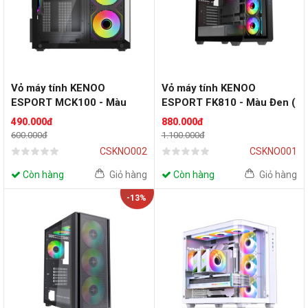
Vỏ máy tính KENOO
Vỏ máy tính KENOO
ESPORT MCK100 - Màu
ESPORT FK810 - Màu Đen (
Đen ( No Fan)
không fan)
490.000đ
880.000đ
600.000đ
1.100.000đ
CSKNO002
CSKNO001
Còn hàng
Giỏ hàng
Còn hàng
Giỏ hàng
-13%