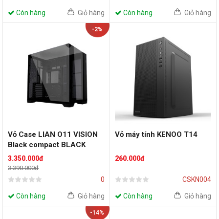
Còn hàng
Giỏ hàng
Còn hàng
Giỏ hàng
-2%
Vỏ Case LIAN O11 VISION
Vỏ máy tính KENOO T14
Black compact BLACK
(ATX, Màu Đen)
3.350.000đ
260.000đ
3.390.000đ
0
CSKN004
Còn hàng
Giỏ hàng
Còn hàng
Giỏ hàng
-14%