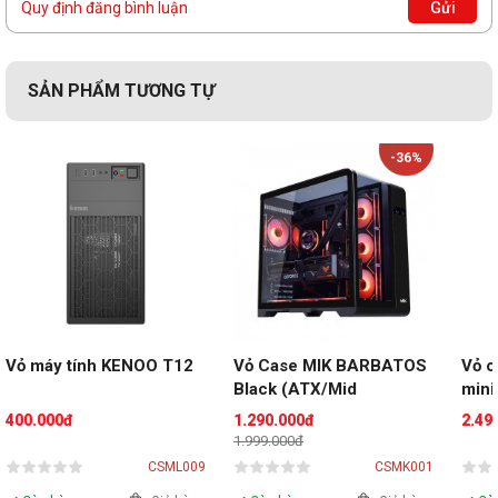
Quy định đăng bình luận
Gửi
SẢN PHẨM TƯƠNG TỰ
-36%
Vỏ máy tính KENOO T12
Vỏ Case MIK BARBATOS 
Vỏ c
Black (ATX/Mid 
mini
Tower/Màu Đen)
400.000đ
1.290.000đ
2.49
1.999.000đ
CSML009
CSMK001