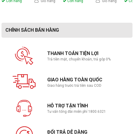
Còn hàng
Giỏ hàng
Còn hàng
Giỏ hàng
Còn
CHÍNH SÁCH BÁN HÀNG
THANH TOÁN TIỆN LỢI
Trả tiền mặt, chuyển khoản, trả góp 0%
GIAO HÀNG TOÀN QUỐC
Giao hàng trước trả tiền sau COD
HỖ TRỢ TẬN TÌNH
Tư vấn tổng đài miễn phí 1800.6321
ĐỔI TRẢ DỄ DÀNG