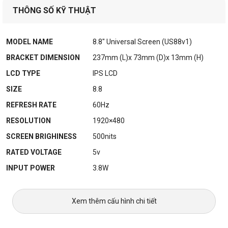
THÔNG SỐ KỸ THUẬT
MODEL NAME
8.8″ Universal Screen (US88v1)
BRACKET DIMENSION
237mm (L)x 73mm (D)x 13mm (H)
LCD TYPE
IPS LCD
SIZE
8.8
REFRESH RATE
60Hz
RESOLUTION
1920×480
SCREEN BRIGHINESS
500nits
RATED VOLTAGE
5v
INPUT POWER
3.8W
Xem thêm cấu hình chi tiết