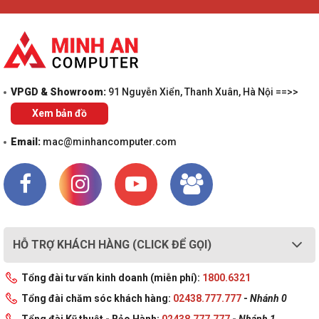
VPGD & Showroom:
91 Nguyễn Xiển, Thanh Xuân, Hà Nội ==>>
Xem bản đồ
Email:
mac@minhancomputer.com
HỖ TRỢ KHÁCH HÀNG (CLICK ĐỂ GỌI)
Tổng đài tư vấn kinh doanh (miễn phí):
1800.6321
Tổng đài chăm sóc khách hàng:
02438.777.777
-
Nhánh 0
Tổng đài Kỹ thuật - Bảo Hành:
02438.777.777
-
Nhánh 1