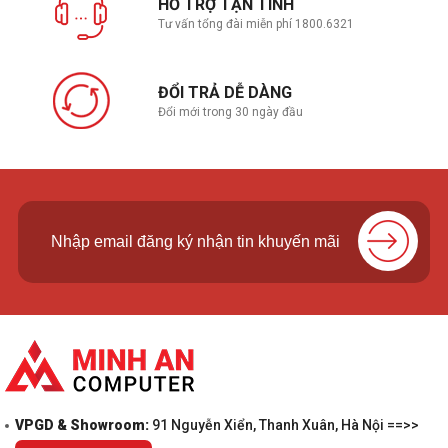
HỖ TRỢ TẬN TÌNH
Tư vấn tổng đài miễn phí 1800.6321
ĐỔI TRẢ DỄ DÀNG
Đổi mới trong 30 ngày đầu
VPGD & Showroom:
91 Nguyễn Xiển, Thanh Xuân, Hà Nội ==>>