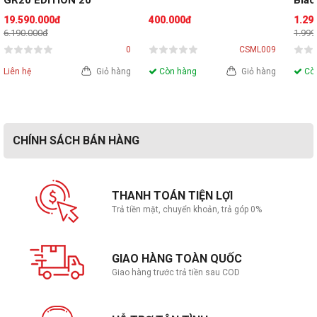
GR20 EDITION 20
Blac
Tow
19.590.000đ
400.000đ
1.29
6.190.000đ
1.999
Những chiếc lưới lọc bụi từ tính được bố trí khoa học giúp ngăn
0
CSML009
chặn các bụi bẩn xâm nhập vào hệ thống của bạn, giữ cho những
linh kiện bên trong luôn sạch sẽ trong quá trình sử dụng
Liên hệ
Giỏ hàng
Còn hàng
Giỏ hàng
Còn
Cổng I/O thuận tiện
CHÍNH SÁCH BÁN HÀNG
THANH TOÁN TIỆN LỢI
Trả tiền mặt, chuyển khoản, trả góp 0%
GIAO HÀNG TOÀN QUỐC
Giao hàng trước trả tiền sau COD