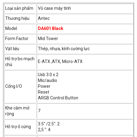
Loại sản phẩm
Vỏ case máy tính
Thương hiệu
Antec
Model
DA601 Black
Form Factor
Mid Tower
Vật liệu
Thép, nhựa, kính cường lực
Hỗ trợ bo mạch
E-ATX ,ATX, Micro-ATX
chủ
DA601 Black sở hữu không gian phía trong rộng rãi cho phép bạn
Usb 3.0 x 2
tùy ý lắp đặt nhiều loại linh kiện khác nhau. Hỗ trợ đa dạng
bo mạch
Mic/audio
chủ
với đa số kích cỡ, có thể lắp ráp lên đến 9
quạt tản nhiệt
, 3
Cổng I/O
Power
ổ
SSD
và 3 ổ
HDD
.
Reset
ARGB Control Button
Khe cắm mở
Nắp che nguồn tinh tế
7
rộng
3.5" /2.5": 2
Hỗ trợ ổ cứng
2,5 ": 4