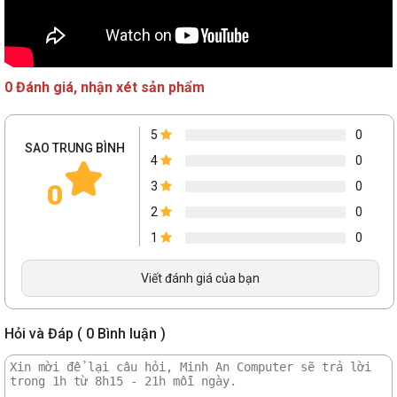
0 Đánh giá, nhận xét sản phẩm
DA601 tích hợp những khe "DJ'' thông minh giúp bạn dễ dàng lắp
ráp để hệ thống của bạn thêm phần gọn gàng
5
0
SAO TRUNG BÌNH
4
0
0
3
0
Tô điểm hệ thống bằng bộ Hub đi kèm
2
0
1
0
Viết đánh giá của bạn
Hỏi và Đáp ( 0 Bình luận )