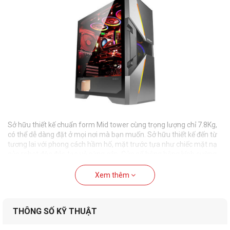
Sở hữu thiết kế chuẩn form Mid tower cùng trọng lượng chỉ 7.8Kg,
có thể dễ dàng đặt ở mọi nơi mà bạn muốn. Sở hữu thiết kế đến từ
tương lai với phong cách hầm hố, mặt trước tựa như chiếc mặt nạ
của robot độc đáo tạo vẻ cứng cáp. Cửa sổ hông bằng kính cường
lực cao cấp giúp phô diễn những linh kiện tuyệt đẹp bên trong
bộ
máy chơi game
của bạn.
Xem thêm
Không gian lắp đặt rộng rãi
THÔNG SỐ KỸ THUẬT