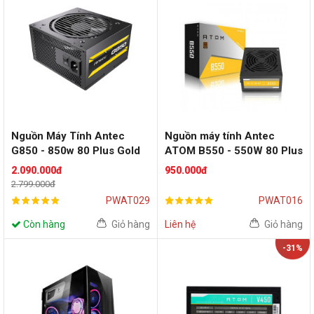
Nguồn Máy Tính Antec
Nguồn máy tính Antec
G850 - 850w 80 Plus Gold
ATOM B550 - 550W 80 Plus
Bronze
2.090.000đ
950.000đ
2.799.000đ
PWAT029
PWAT016
Còn hàng
Giỏ hàng
Liên hệ
Giỏ hàng
-31%