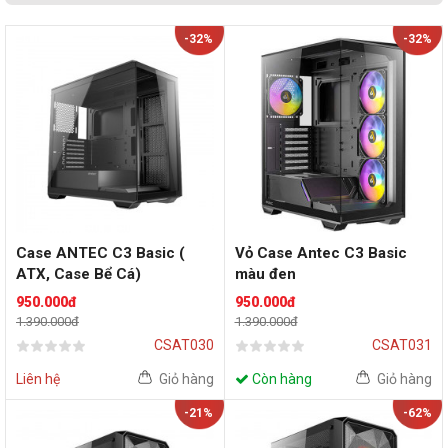
-32%
-32%
Case ANTEC C3 Basic (
Vỏ Case Antec C3 Basic
ATX, Case Bể Cá)
màu đen
950.000đ
950.000đ
1.390.000đ
1.390.000đ
CSAT030
CSAT031
Liên hệ
Giỏ hàng
Còn hàng
Giỏ hàng
-21%
-62%