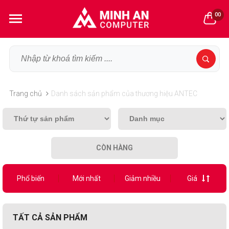
00
Trang chủ
Danh sách sản phẩm của thương hiệu ANTEC
CÒN HÀNG
Phổ biến
Mới nhất
Giảm nhiều
Giá
TẤT CẢ SẢN PHẨM