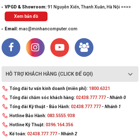
VPGD & Showroom:
91 Nguyễn Xiển, Thanh Xuân, Hà Nội ==>>
Xem bản đồ
Email:
mac@minhancomputer.com
HỖ TRỢ KHÁCH HÀNG (CLICK ĐỂ GỌI)
Tổng đài tư vấn kinh doanh (miễn phí):
1800.6321
Tổng đài chăm sóc khách hàng:
02438.777.777
-
Nhánh 0
Tổng đài Kỹ thuật - Bảo Hành:
02438.777.777
-
Nhánh 1
Hotline Bảo Hành:
083.5555.938
Hotline Kỹ Thuật:
0396.164.356
Kế toán:
02438.777.777
-
Nhánh 2