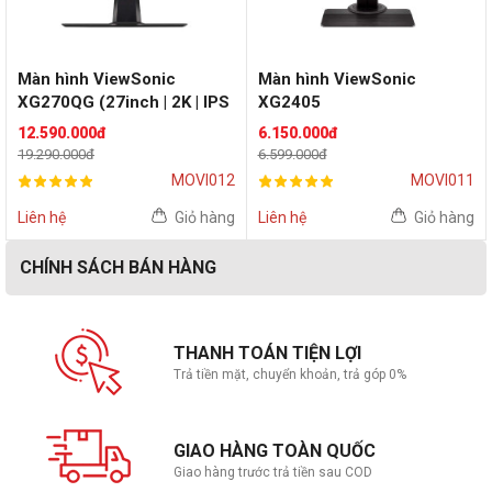
Màn hình ViewSonic
Màn hình ViewSonic
XG270QG (27inch | 2K | IPS
XG2405
| 165Hz | G-Sync | Flat)
(24inch/FHD/IPS/144Hz/Fr
12.590.000đ
6.150.000đ
eeSync)
19.290.000đ
6.599.000đ
MOVI012
MOVI011
Liên hệ
Giỏ hàng
Liên hệ
Giỏ hàng
CHÍNH SÁCH BÁN HÀNG
THANH TOÁN TIỆN LỢI
Trả tiền mặt, chuyển khoản, trả góp 0%
GIAO HÀNG TOÀN QUỐC
Giao hàng trước trả tiền sau COD