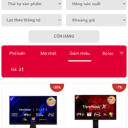
Lọc theo thông số
CÒN HÀNG
Phổ biến
Mới nhất
Giảm nhiều
Bộ lọc
Giá
-35%
-7%