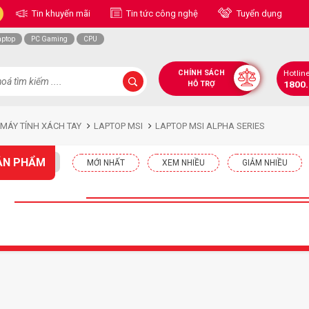
Tin khuyến mãi
Tin tức công nghệ
Tuyển dụng
aptop
PC Gaming
CPU
CHÍNH SÁCH
Hotlin
1800
HỖ TRỢ
 MÁY TÍNH XÁCH TAY
LAPTOP MSI
LAPTOP MSI ALPHA SERIES
ẢN PHẨM
MỚI NHẤT
XEM NHIỀU
GIẢM NHIỀU