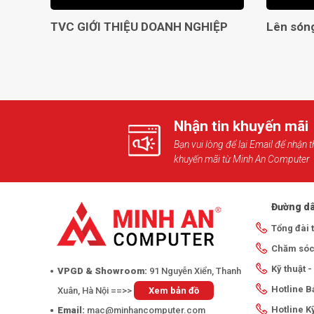
TVC GIỚI THIỆU DOANH NGHIỆP
Nhận tin khuyến mãi
Bạn vui lòng để lại Email để nhận t
khuyến mãi từ Minh An Computer
Đường dâ
Tổng đài 
Chăm sóc
Kỹ thuật 
VPGD & Showroom:
91 Nguyễn Xiển, Thanh
Hotline 
Xuân, Hà Nội ==>>
Xem bản đồ
Hotline K
Email:
mac@minhancomputer.com