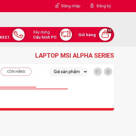
|
Đăng nhập
Đăng ký
00
Xây dựng
e
Giỏ hàng
.6321
Cấu hình PC
LAPTOP MSI ALPHA SERIES
CÒN HÀNG