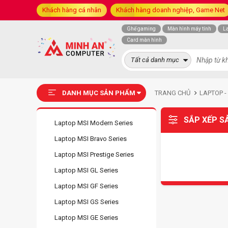
Khách hàng cá nhân
Khách hàng doanh nghiệp, Game Net
Ghế gaming
Màn hình máy tính
L
Card màn hình
Tất cả danh mục
DANH MỤC SẢN PHẨM
TRANG CHỦ
LAPTOP -
SẮP XẾP S
Laptop MSI Modern Series
Laptop MSI Bravo Series
Laptop MSI Prestige Series
Laptop MSI GL Series
Laptop MSI GF Series
Laptop MSI GS Series
Laptop MSI GE Series