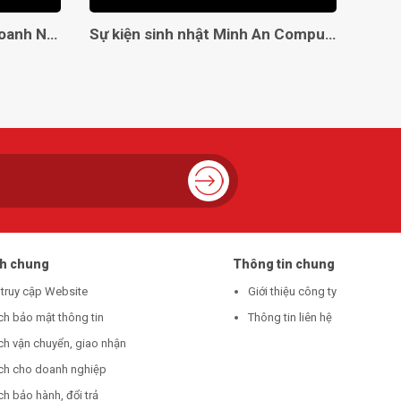
Giải Pháp Toàn Diện Cho Doanh Nghiệp Với Minh An Computer!
Sự kiện sinh nhật Minh An Computer 8 tuổi
ch chung
Thông tin chung
 truy cập Website
Giới thiệu công ty
ch bảo mật thông tin
Thông tin liên hệ
ch vận chuyển, giao nhận
ch cho doanh nghiệp
h bảo hành, đổi trả