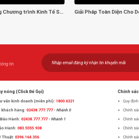
Lên sóng Chương trình Kinh Tế Số VTC2
hông tin
y nóng (Click Để Gọi)
Chính sá
tư vấn kinh doanh (miễn phí):
1800.6321
Quy định
 khách hàng:
02438.777.777
-
Nhánh 0
Chính sá
- Bảo Hành:
02438.777.777
-
Nhánh 1
Chính sá
Bảo Hành:
083.5555.938
Chính sá
ỹ Thuật:
0396.164.356
Chính sác