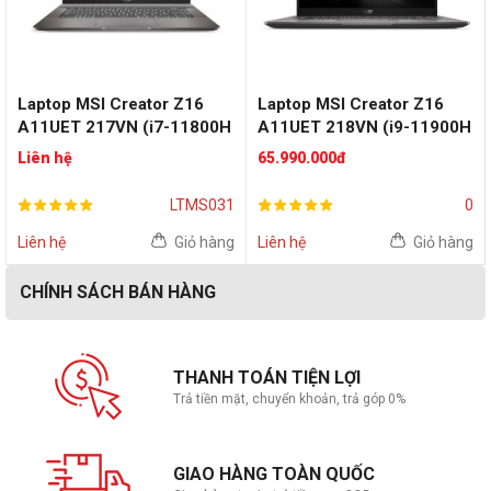
Laptop MSI Creator Z16
Laptop MSI Creator Z16
A11UET 217VN (i7-11800H
A11UET 218VN (i9-11900H
| RAM 32GB | SSD 1TB |
| RAM 32GB | SSD 1TB |
Liên hệ
65.990.000đ
RTX 3060 6GB | 16" QHD+ |
RTX 3060 6GB | 16" QHD+ |
Win10 | Lunar Gray)
Win10 | Lunar Gray)
LTMS031
0
Liên hệ
Giỏ hàng
Liên hệ
Giỏ hàng
CHÍNH SÁCH BÁN HÀNG
THANH TOÁN TIỆN LỢI
Trả tiền mặt, chuyển khoản, trả góp 0%
GIAO HÀNG TOÀN QUỐC