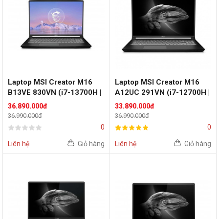
Laptop MSI Creator M16
Laptop MSI Creator M16
B13VE 830VN (i7-13700H |
A12UC 291VN (i7-12700H |
RAM 16GB | SSD 512GB |
RAM 16GB | SSD 512GB |
36.890.000đ
33.890.000đ
RTX 4050 6GB | 16" FHD
RTX 3050 4GB | 16" QHD+
36.990.000đ
36.990.000đ
144Hz | Win 11 | Black)
500nit | Win 11 | Black)
0
0
Liên hệ
Giỏ hàng
Liên hệ
Giỏ hàng