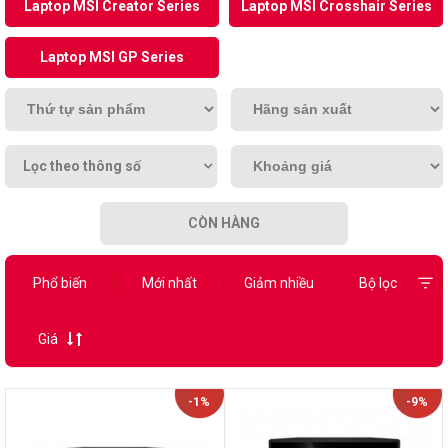
Laptop MSI Creator Series
Laptop MSI Crosshair Series
Laptop MSI GP Series
Lọc theo thông số
CÒN HÀNG
Phổ biến
Mới nhất
Giảm nhiều
Bộ lọc
Giá
-1%
-9%