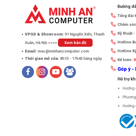
Đường dâ
Tổng đài 
Chăm sóc
Kỹ thuật 
VPGD & Showroom:
91 Nguyễn Xiển, Thanh
Hotline 
Xuân, Hà Nội ==>>
Xem bản đồ
Hotline K
Email:
mac@minhancomputer.com
Thời gian mở cửa:
8h15 - 17h45 hàng ngày
Kế toán:
0
Góp ý - 
Hỗ trợ k
Hướng 
Phương 
Hướng 