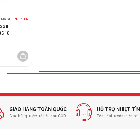
Mã SP:
PKTN002
32GB
BC10
GIAO HÀNG TOÀN QUỐC
HỖ TRỢ NHIỆT TÌ
Giao hàng trước trả tiền sau COD
Tổng đài tư vấn miễn ph