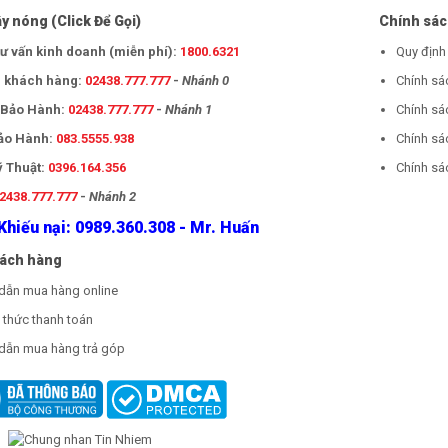
y nóng (Click Để Gọi)
Chính sá
tư vấn kinh doanh (miễn phí):
1800.6321
Quy định
 khách hàng:
02438.777.777
-
Nhánh 0
Chính sá
- Bảo Hành:
02438.777.777
-
Nhánh 1
Chính sá
Bảo Hành:
083.5555.938
Chính sá
ỹ Thuật:
0396.164.356
Chính sác
2438.777.777
-
Nhánh 2
Khiếu nại: 0989.360.308 - Mr. Huấn
hách hàng
dẫn mua hàng online
thức thanh toán
dẫn mua hàng trả góp