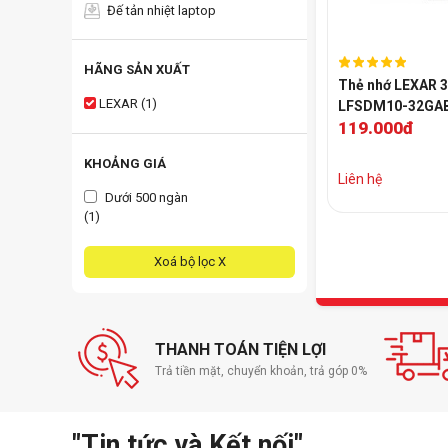
Đế tản nhiệt laptop
HÃNG SẢN XUẤT
Thẻ nhớ LEXAR 
LEXAR (1)
LFSDM10-32GA
119.000đ
KHOẢNG GIÁ
Liên hệ
Dưới 500 ngàn
(1)
Xoá bộ lọc X
THANH TOÁN TIỆN LỢI
Trả tiền mặt, chuyển khoản, trả góp 0%
"Tin tức và Kết nối"