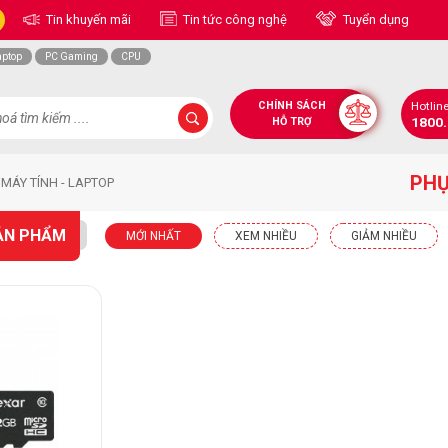
Tin khuyến mãi
Tin tức công nghệ
Tuyển dụng
aptop
PC Gaming
CPU
CHÍNH SÁCH
Hotlin
1800
HỖ TRỢ
PHỤ
 MÁY TÍNH - LAPTOP
ẢN PHẨM
MỚI NHẤT
XEM NHIỀU
GIẢM NHIỀU