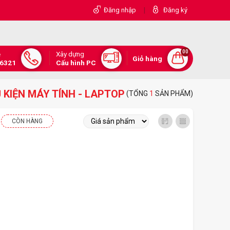
|
Đăng nhập
Đăng ký
00
Xây dựng
e
Giỏ hàng
.6321
Cấu hình PC
 KIỆN MÁY TÍNH - LAPTOP
(TỔNG
1
SẢN PHẨM)
CÒN HÀNG