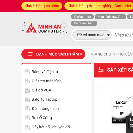
Khách hàng cá nhân
Khách hàng doanh nghiệp, Game Net
Ghế gaming
Màn hình máy tính
L
Card màn hình
Tất cả danh mục
DANH MỤC SẢN PHẨM
TRANG CHỦ
PHỤ KIỆN
SẮP XẾP S
Bảng vẽ điện tử
Giá treo màn hình
Giá đỡ VGA
Balo, túi laptop
Đèn thông minh
Box Ổ Cứng
Dây kết nối, chuyển đổi