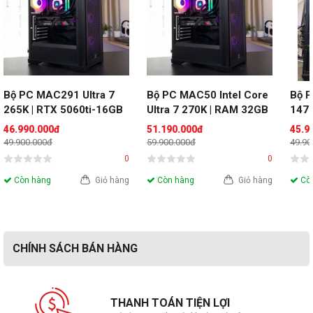
Bộ PC MAC291 Ultra 7 
Bộ PC MAC50 Intel Core 
Bộ P
265K | RTX 5060ti-16GB 
Ultra 7 270K | RAM 32GB 
1470
| RAM 32GB
| VGA RTX 5060ti 16GB | 
RAM
46.990.000đ
51.190.000đ
45.9
SSD 500G
49.900.000đ
59.900.000đ
49.90
0
0
Còn hàng
Giỏ hàng
Còn hàng
Giỏ hàng
Còn
CHÍNH SÁCH BÁN HÀNG
RAM Corsair Vengeance LPX
được thiết kế để cho phép
ép xung hiệu suất cao. Bộ tản nhiệt được làm bằng nhôm
THANH TOÁN TIỆN LỢI