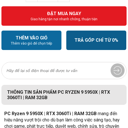
ĐẶT MUA NGAY
Giao hàng tận nơi nhanh chóng, thuận tiện
THÊM VÀO GIỎ
TRẢ GÓP CHỈ TỪ 0%
Thêm vào giỏ để chọn tiếp
THÔNG TIN SẢN PHẨM PC RYZEN 9 5950X | RTX
3060TI | RAM 32GB
PC Ryzen 9 5950X | RTX 3060Ti | RAM 32GB
mang đến
hiệu năng vượt trội cho dù bạn làm công việc sáng tạo, hay
chơi game, phát trực tiếp, duyệt web, chỉnh sửa, trò chuyện