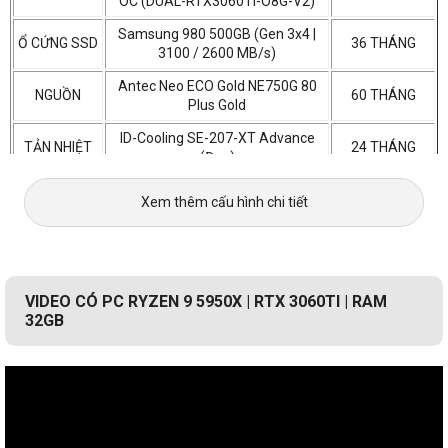
OC (DUAL-RTX3060TI-O8G-V2)
Samsung 980 500GB (Gen 3x4 |
Ổ CỨNG SSD
36 THÁNG
3100 / 2600 MB/s)
Antec Neo ECO Gold NE750G 80
NGUỒN
60 THÁNG
Plus Gold
ID-Cooling SE-207-XT Advance
TẢN NHIỆT
24 THÁNG
(Đen)
VỎ CASE
Galax Revolution 05 ARGB (Black)
12 THÁNG
Xem thêm cấu hình chi tiết
VIDEO CÓ PC RYZEN 9 5950X | RTX 3060TI | RAM
32GB
Mainboard Asus ROG STRIX X570-F GAMING
mang đến
trải nghiệm tinh túy với sự kết hợp hấp dẫn của các tính
năng, các tùy chọn làm mát toàn diện và phong cách không
thể phủ nhận mang đến nền tảng lý tưởng để xây dựng hệ
thống chơi game mạnh mẽ. Bắt đầu với thẩm mỹ thiết kế mới