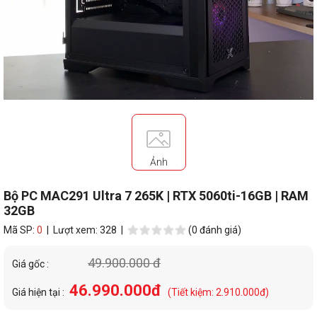
Ảnh
Bộ PC MAC291 Ultra 7 265K | RTX 5060ti-16GB | RAM
32GB
Mã SP:
0
| Lượt xem: 328 |
(0 đánh giá)
49.900.000 đ
Giá gốc :
46.990.000đ
Giá hiện tại :
(Tiết kiệm: 2.910.000đ)