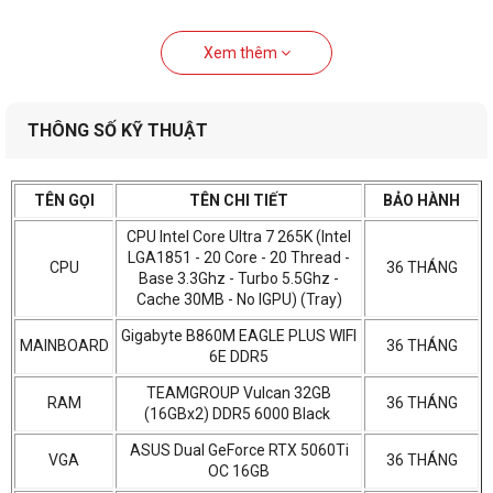
Xem thêm
THÔNG SỐ KỸ THUẬT
TÊN GỌI
TÊN CHI TIẾT
BẢO HÀNH
CPU Intel Core Ultra 7 265K (Intel
LGA1851 - 20 Core - 20 Thread -
CPU
36 THÁNG
Base 3.3Ghz - Turbo 5.5Ghz -
Cache 30MB - No IGPU) (Tray)
Gigabyte B860M EAGLE PLUS WIFI
MAINBOARD
36 THÁNG
6E DDR5
TEAMGROUP Vulcan 32GB
RAM
36 THÁNG
(16GBx2) DDR5 6000 Black
ASUS Dual GeForce RTX 5060Ti
VGA
36 THÁNG
OC 16GB