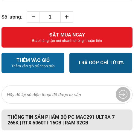
Số lượng:
ĐẶT MUA NGAY
Giao hàng tận nơi nhanh chóng, thuận tiện
THÊM VÀO GIỎ
TRẢ GÓP CHỈ TỪ 0%
Thêm vào giỏ để chọn tiếp
THÔNG TIN SẢN PHẨM BỘ PC MAC291 ULTRA 7
265K | RTX 5060TI-16GB | RAM 32GB