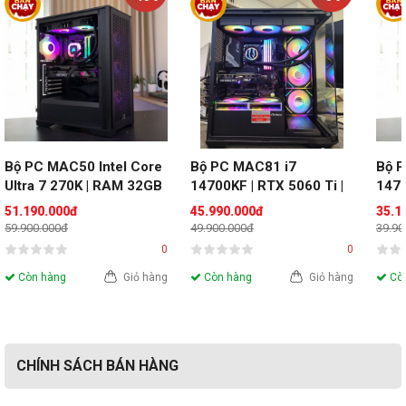
Bộ PC MAC50 Intel Core 
Bộ PC MAC81 i7 
Bộ P
Ultra 7 270K | RAM 32GB 
14700KF | RTX 5060 Ti | 
1470
| VGA RTX 5060ti 16GB | 
RAM 32GB
RAM
51.190.000đ
45.990.000đ
35.1
SSD 500G
59.900.000đ
49.900.000đ
39.90
0
0
Còn hàng
Giỏ hàng
Còn hàng
Giỏ hàng
Còn
CHÍNH SÁCH BÁN HÀNG