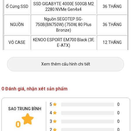
SSD GIGABYTE 4000E 500GB M2
Ổ Cứng SSD
36 THÁNG
2280 NVMe Gen4x4
Nguồn SEGOTEP SG-
NGUỒN
750B(BN750W) (750W, 80 Plus
36 THÁNG
Bronze)
KENOO ESPORT EM700 Black (3F,
VỎ CASE
12 THÁNG
E-ATX)
Bộ tản nhiệt nước ID-COOLING
TẢN NHIỆT
24 THÁNG
FX360 INF ARGB LCD
Xem thêm cấu hình chi tiết
Xuất xứ
0 Đánh giá, nhận xét sản phẩm
5
0
SAO TRUNG BÌNH
4
0
0
3
0
2
0