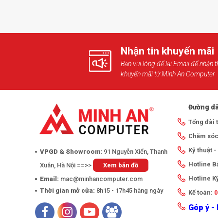
Nhận tin khuyến mãi
Bạn vui lòng để lại Email để nhận t
khuyến mãi từ Minh An Computer
Đường dâ
Tổng đài 
Chăm sóc
Kỹ thuật 
VPGD & Showroom:
91 Nguyễn Xiển, Thanh
Hotline 
Xuân, Hà Nội ==>>
Xem bản đồ
Hotline K
Email:
mac@minhancomputer.com
Thời gian mở cửa:
8h15 - 17h45 hàng ngày
Kế toán:
0
Góp ý - 