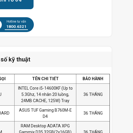
Hotline tư vấn
1800.6321
số kỹ thuật
GỌI
TÊN CHI TIẾT
BẢO HÀNH
INTEL Core i5-14600KF (Up to
U
5.3Ghz, 14 nhân 20 luồng,
36 THÁNG
24MB CACHE, 125W) Tray
ASUS TUF Gaming B760M-E
OARD
36 THÁNG
D4
RAM Desktop ADATA XPG
M
Gammix D35 32GB(2x16GB)
36 THÁNG