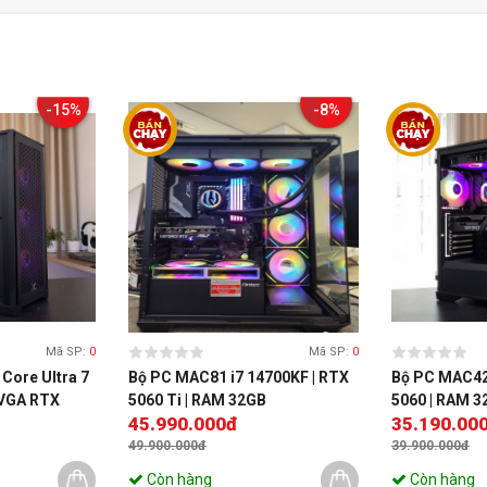
-15%
-8%
Mã SP:
0
Mã SP:
0
Core Ultra 7
Bộ PC MAC81 i7 14700KF | RTX
Bộ PC MAC42 
 VGA RTX
5060 Ti | RAM 32GB
5060 | RAM 3
45.990.000đ
35.190.00
 500G
49.900.000đ
39.900.000đ
Còn hàng
Còn hàng