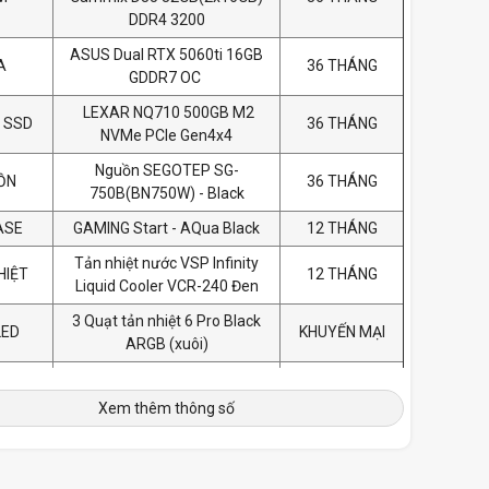
DDR4 3200
ASUS Dual RTX 5060ti 16GB
A
36 THÁNG
GDDR7 OC
LEXAR NQ710 500GB M2
 SSD
36 THÁNG
NVMe PCIe Gen4x4
Nguồn SEGOTEP SG-
ỒN
36 THÁNG
750B(BN750W) - Black
ASE
GAMING Start - AQua Black
12 THÁNG
Tản nhiệt nước VSP Infinity
HIỆT
12 THÁNG
Liquid Cooler VCR-240 Đen
3 Quạt tản nhiệt 6 Pro Black
LED
KHUYẾN MẠI
ARGB (xuôi)
 xứ
Xem thêm thông số