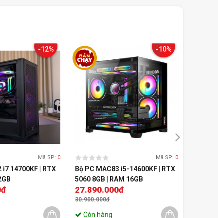
-12%
-10%
Mã SP:
0
Mã SP:
0
i7 14700KF | RTX
Bộ PC MAC83 i5-14600KF | RTX
Bộ PC M
2GB
5060 8GB | RAM 16GB
5060 | 
0đ
27.890.000đ
23.89
30.900.000đ
26.900.
Còn hàng
Còn 