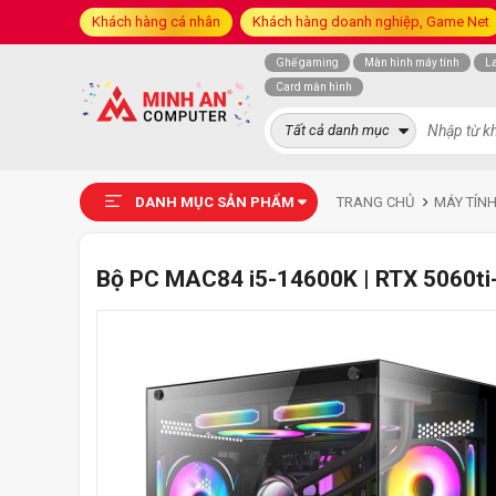
Khách hàng cá nhân
Khách hàng doanh nghiệp, Game Net
Ghế gaming
Màn hình máy tính
L
Card màn hình
Tất cả danh mục
DANH MỤC SẢN PHẨM
TRANG CHỦ
MÁY TÍN
Bộ PC MAC84 i5-14600K | RTX 5060t