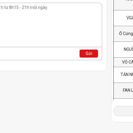
VG
Ổ Cứng
NGU
Gửi
VỎ C
TẢN N
FAN 
Xuất