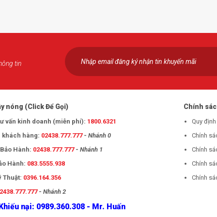
hông tin
y nóng (Click Để Gọi)
Chính sá
tư vấn kinh doanh (miễn phí):
1800.6321
Quy định
 khách hàng:
02438.777.777
-
Nhánh 0
Chính sá
- Bảo Hành:
02438.777.777
-
Nhánh 1
Chính sá
Bảo Hành:
083.5555.938
Chính sá
ỹ Thuật:
0396.164.356
Chính sác
2438.777.777
-
Nhánh 2
Khiếu nại: 0989.360.308 - Mr. Huấn