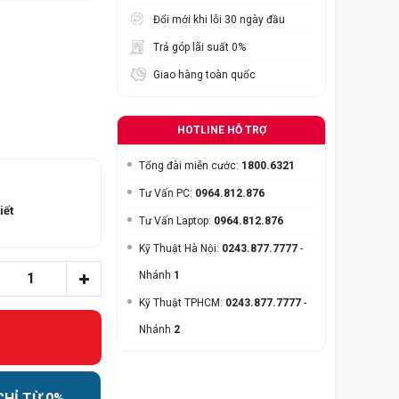
Đổi mới khi lỗi 30 ngày đầu
Trả góp lãi suất 0%
Giao hàng toàn quốc
HOTLINE HỖ TRỢ
Tổng đài miễn cước:
1800.6321
Tư Vấn PC:
0964.812.876
iết
Tư Vấn Laptop:
0964.812.876
Kỹ Thuật Hà Nội:
0243.877.7777
-
Nhánh
1
Kỹ Thuật TPHCM:
0243.877.7777
-
Nhánh
2
CHỈ TỪ 0%