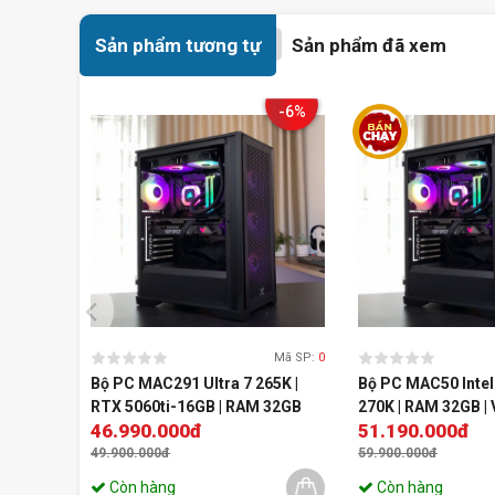
Sản phẩm tương tự
Sản phẩm đã xem
-6%
Mã SP:
0
Bộ PC MAC291 Ultra 7 265K |
Bộ PC MAC50 Intel 
RTX 5060ti-16GB | RAM 32GB
270K | RAM 32GB |
46.990.000đ
51.190.000đ
5060ti 16GB | SSD
49.900.000đ
59.900.000đ
Còn hàng
Còn hàng