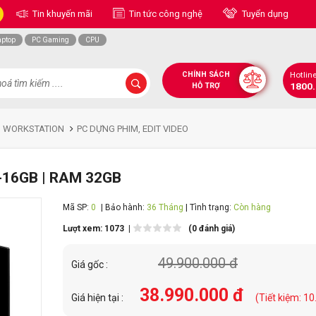
Tin khuyến mãi
Tin tức công nghệ
Tuyển dụng
aptop
PC Gaming
CPU
CHÍNH SÁCH
Hotlin
1800
HỖ TRỢ
H WORKSTATION
PC DỰNG PHIM, EDIT VIDEO
i-16GB | RAM 32GB
Mã SP:
0
| Bảo hành:
36 Tháng
| Tình trạng:
Còn hàng
Lượt xem: 1073 |
(0 đánh giá)
49.900.000 đ
Giá gốc :
38.990.000 đ
Giá hiện tại :
(Tiết kiệm: 1