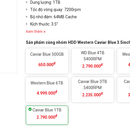
Dung lượng: 1TB
Tốc độ vòng quay: 7200rpm
Bộ nhớ đệm: 64MB Cache
Kích thước: 3.5”
Xem thêm
Sản phẩm cùng nhóm HDD Western Caviar Blue 3.5in
WD Blue 4TB
Caviar Blue 500GB
Wes
5400RPM
đ
650.000
đ
2.790.000
Caviar Blue 3TB
Cav
Western Blue 6TB
5400RPM
đ
4.999.000
đ
2.235.000
Caviar Blue 1TB
đ
2.790.000