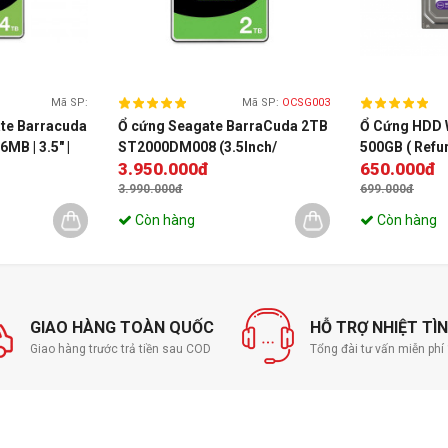
Mã SP:
Mã SP:
OCSG003
te Barracuda
Ổ cứng Seagate BarraCuda 2TB
Ổ Cứng HDD 
MB | 3.5" |
ST2000DM008 (3.5Inch/
500GB ( Refu
3.950.000đ
650.000đ
7200rpm/ 256MB/ SATA3)
3.990.000đ
699.000đ
Còn hàng
Còn hàng
GIAO HÀNG TOÀN QUỐC
HỖ TRỢ NHIỆT TÌ
Giao hàng trước trả tiền sau COD
Tổng đài tư vấn miễn ph