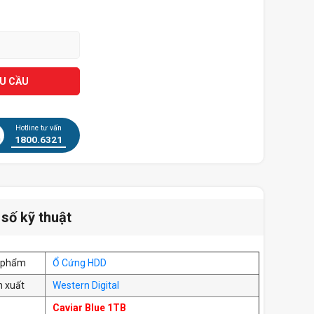
ÊU CẦU
Hotline tư vấn
1800.6321
số kỹ thuật
n phẩm
Ổ Cứng HDD
n xuất
Western Digital
Caviar Blue 1TB