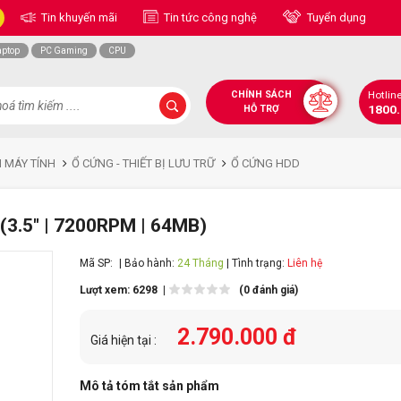
Tin khuyến mãi
Tin tức công nghệ
Tuyển dụng
aptop
PC Gaming
CPU
CHÍNH SÁCH
Hotlin
1800
HỖ TRỢ
N MÁY TÍNH
Ổ CỨNG - THIẾT BỊ LƯU TRỮ
Ổ CỨNG HDD
(3.5" | 7200RPM | 64MB)
Mã SP:
| Bảo hành:
24 Tháng
| Tình trạng:
Liên hệ
Lượt xem: 6298 |
(0 đánh giá)
2.790.000 đ
Giá hiện tại :
Mô tả tóm tắt sản phẩm