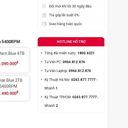
Đổi mới khi lỗi 30 ngày đầu
Trả góp lãi suất 0%
Giao hàng toàn quốc
ch 5400RPM
HOTLINE HỖ TRỢ
Tổng đài miễn cước:
1800.6321
tern Blue 4TB
Tư Vấn PC:
0964.812.876
đ
4.090.000
Tư Vấn Laptop:
0964.812.876
Kỹ Thuật Hà Nội:
0243.877.7777
-
iar Blue 2TB
5400RPM
Nhánh
1
đ
3.490.000
Kỹ Thuật TPHCM:
0243.877.7777
-
Nhánh
2