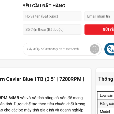
YÊU CẦU ĐẶT HÀNG
GỬI Y
Thông 
 Caviar Blue 1TB (3.5" | 7200RPM |
Loại sả
0RPM 64MB
với vô số tính năng có sẵn để mang
yên tĩnh. Được chế tạo theo tiêu chuẩn chất lượng
Hãng sả
hảo cho các bộ máy tính gia đình và doanh nghiệp
Model