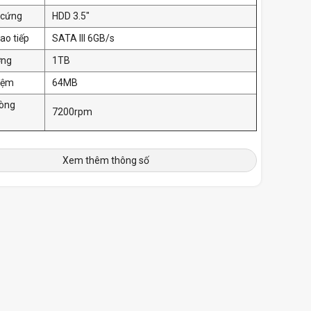
 cứng
HDD 3.5"
ao tiếp
SATA III 6GB/s
ợng
1TB
đệm
64MB
vòng
7200rpm
Xem thêm thông số