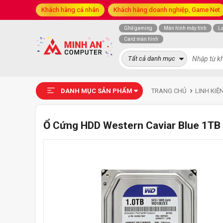
Khách hàng cá nhân
Khách hàng doanh nghiệp, Game Net
Ghế gaming
Màn hình máy tính
L
Card màn hình
Tất cả danh mục
DANH MỤC SẢN PHẨM
TRANG CHỦ
LINH KIỆ
Ổ Cứng HDD Western Caviar Blue 1TB 