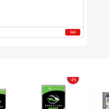
Gửi
-2%