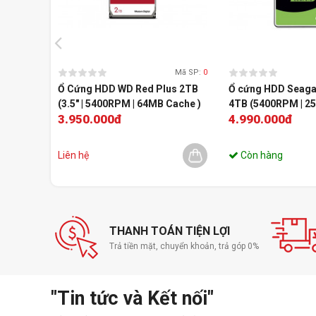
Mã SP:
0
Ổ Cứng HDD WD Red Plus 2TB
Ổ cứng HDD Seaga
(3.5" | 5400RPM | 64MB Cache )
4TB (5400RPM | 256
3.950.000đ
4.990.000đ
ST4000DM004)
Liên hệ
Còn hàng
THANH TOÁN TIỆN LỢI
Trả tiền mặt, chuyển khoản, trả góp 0%
"Tin tức và Kết nối"