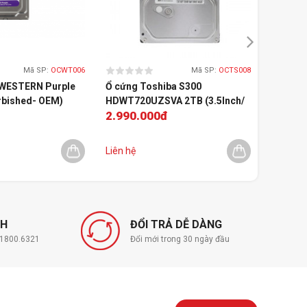
Mã SP:
OCWT006
Mã SP:
OCTS008
WESTERN Purple
Ổ cứng Toshiba S300
Ổ cứng 
rbished- OEM)
HDWT720UZSVA 2TB (3.5Inch/
Element
2.990.000đ
2.540
5400rpm/ 128MB/ SATA3)
Liên hệ
Còn 
NH
ĐỔI TRẢ DỄ DÀNG
í 1800.6321
Đổi mới trong 30 ngày đầu