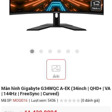
Ảnh
Màn hình Gigabyte G34WQC A-EK (34inch | QHD+ | VA
| 144Hz | FreeSync | Curved)
Mã SP:
MOGI016
| Lượt xem: 5436 |
(0 đánh giá)