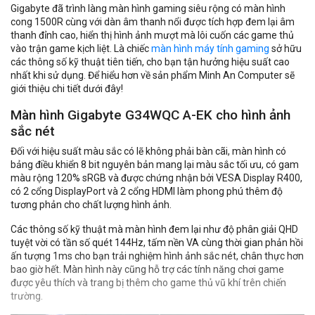
Gigabyte đã trình làng màn hình gaming siêu rộng có màn hình
cong 1500R cùng với dàn âm thanh nổi được tích hợp đem lại âm
thanh đỉnh cao, hiển thị hình ảnh mượt mà lôi cuốn các game thủ
vào trận game kịch liệt. Là chiếc
màn hình máy tính gaming
sở hữu
các thông số kỹ thuật tiên tiến, cho bạn tận hưởng hiệu suất cao
nhất khi sử dụng. Để hiểu hơn về sản phẩm Minh An Computer sẽ
giới thiệu chi tiết dưới đây!
Màn hình Gigabyte G34WQC A-EK cho hình ảnh
sắc nét
Đối với hiệu suất màu sắc có lẽ không phải bàn cãi, màn hình có
bảng điều khiển 8 bit nguyên bản mang lại màu sắc tối ưu, có gam
màu rộng 120% sRGB và được chứng nhận bởi VESA Display R400,
có 2 cổng DisplayPort và 2 cổng HDMI làm phong phú thêm độ
tương phản cho chất lượng hình ảnh.
Các thông số kỹ thuật mà màn hình đem lại như độ phân giải QHD
tuyệt vời có tần số quét 144Hz, tấm nền VA cùng thời gian phản hồi
ấn tượng 1ms cho bạn trải nghiệm hình ảnh sắc nét, chân thực hơn
bao giờ hết. Màn hình này cũng hỗ trợ các tính năng chơi game
được yêu thích và trang bị thêm cho game thủ vũ khí trên chiến
trường.