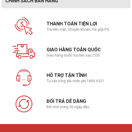
CHÍNH SÁCH BÁN HÀNG
Công nghệ đồng bộ hình ảnh
THANH TOÁN TIỆN LỢI
Đồng bộ hình ảnh FreeSync: bằng cách tự động đồng bộ tần số làm
Trả tiền mặt, chuyển khoản, trả góp 0%
tươi màn hình với tốc độ khung hình/ giây, FreeSync giảm thiểu giật
hình, giúp vận hành game mượt mà. Nhiều chế độ Game giúp tối ưu
màu sắc màn hình và độ tương phản cho bạn trải nghiệm các tựa
GIAO HÀNG TOÀN QUỐC
game tuyệt hảo nhất.
Giao hàng trước trả tiền sau COD
HỖ TRỢ TẬN TÌNH
Tư vấn tổng đài miễn phí 1800.6321
ĐỔI TRẢ DỄ DÀNG
Đổi mới trong 30 ngày đầu