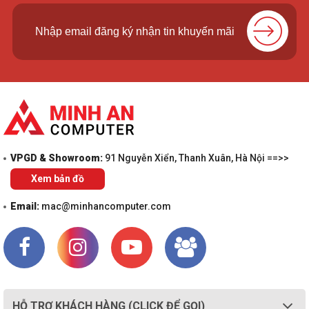
Tổng kết chung màn hình Gigabyte G34WQC A-
EK
Hơn nữa, máy còn có tính năng giúp người dùng dễ dàng tận hưởng
chơi game tốt nhất với tính năng cập nhập tự động nâng cấp đồng
thời bảo vệ thêm cho màn hình của bạn.
Sở hữu đầy đủ các tính năng như màn hình 34 inch lớn độ phân giải
QHD, tích hợp công nghệ đồng bộ hình ảnh, âm thanh sống động,
tần số quét lớn. Nếu bạn đang quan tâm sản phẩm hãy liên hệ
Minh
An Computer
theo hotline 1800 6321 để được tư vấn chính xác
nhất!
VPGD & Showroom:
91 Nguyễn Xiển, Thanh Xuân, Hà Nội ==>>
Xem bản đồ
Email:
mac@minhancomputer.com
HỖ TRỢ KHÁCH HÀNG (CLICK ĐỂ GỌI)