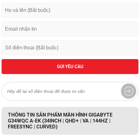
GỬI YÊU CẦU
THÔNG TIN SẢN PHẨM MÀN HÌNH GIGABYTE
G34WQC A-EK (34INCH | QHD+ | VA | 144HZ |
FREESYNC | CURVED)