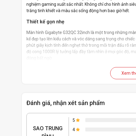
nghiệm gaming xuất sắc nhất. Không chỉ cho hình ảnh siê
trắng tinh khiết và màu sắc sống động hơn bao giờ hết.
Thiết kế gọn nhẹ
Màn hình Gigabyte G32QC 32inch là một trong những màn 
kế đẹp tạo lên kiểu cách và vóc dáng sang trọng cho chiếc
phút giây kịch tính đến nghẹt thở trong mỗi trận đấu rõ rà
độ cong 1000R lý tưởng lấp đầy tầm nhìn ở mọi góc độ, m
động bất ngờ.
Xem t
Đánh giá, nhận xét sản phẩm
5
SAO TRUNG
4