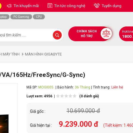
Tin khuyến mãi
Tin tức công nghệ
Tuyển dụng
aptop
PC Gaming
CPU
CHÍNH SÁCH
Hotlin
1800
HỖ TRỢ
H MÁY TÍNH
MÀN HÌNH GIGABYTE
K/VA/165Hz/FreeSync/G-Sync)
Mã SP:
MOGI005
| Bảo hành:
36 Tháng
| Tình trạng:
Liên hệ
Lượt xem: 4956 |
(0 đánh giá)
10.699.000 đ
Giá gốc :
9.239.000 đ
Giá hiện tại :
(Tiết kiệm: 1.46