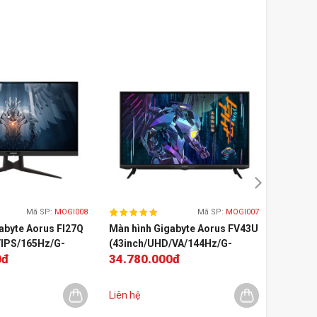
Mã SP:
MOGI008
Mã SP:
MOGI007
abyte Aorus FI27Q
Màn hình Gigabyte Aorus FV43U
Màn hì
/IPS/165Hz/G-
(43inch/UHD/VA/144Hz/G-
(27inch
0đ
34.780.000đ
8.779
Sync/FreeSync)
Sync)
10.299.
Liên hệ
Liên hệ