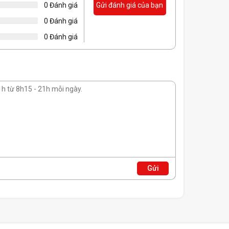
Trọng l
0 Đánh giá
Gửi đánh giá của bạn
Tính năn
0 Đánh giá
0 Đánh giá
ười xem quan sát nhiều nội dung hơn với hình ảnh hiển
 mơ của bạn, sẵn sàng chiến thắng mọi trận giao tranh
Gửi