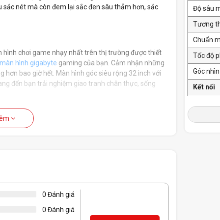
u sắc nét mà còn đem lại sắc đen sâu thẳm hơn, sắc
Độ sâu 
Tương t
Chuẩn 
hình chơi game nhạy nhất trên thị trường được thiết
Tốc độ p
màn hình gigabyte
gaming của bạn. Cảm nhận những
Góc nhìn
ng hơn bao giờ hết. Màn hình góc siêu rộng 32 inch với
ang đến bạn trải nghiệm giao tranh chân thực, sống
Kết nối
Chuẩn kế
hêm
Hỗ trợ 
Thông t
Điện năn
0 Đánh giá
Kích thướ
0 Đánh giá