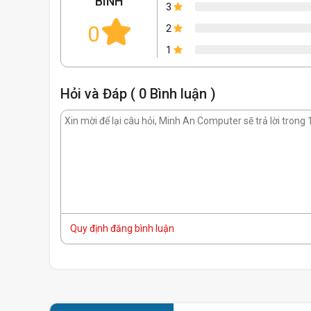
BÌNH
3
0
2
1
Hỏi và Đáp ( 0 Bình luận )
Sở hữu độ phân giải 2K
Màn hình 32 inch với độ phân giải 2K sắc nét cho phép ng
thị vô cùng chi tiết. Hiện thực hóa những màn game trong
với tầm nhìn tối ưu hơn bao giờ hết.
Quy định đăng bình luận