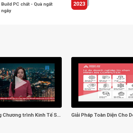
2023
Build PC chất - Quà ngất
ngây
ết nối HDMI và VGA giúp cho người dùng có thể sử dụng
Lên sóng Chương trình Kinh Tế Số VTC2