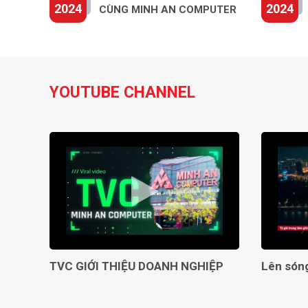
xuyên suốt quá trình tham chiến.
2024
2024
CÙNG MINH AN COMPUTER
Màn hình Gigabyte G32QC 32inch được trang bị với cổng k
màn hình với đa dạng các thiết bị khác nhau.
YOUTUBE CHANNEL
TVC GIỚI THIỆU DOANH NGHIỆP