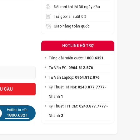
Đổi mới khi lỗi 30 ngày đầu
Trả góp lãi suất 0%
Giao hàng toàn quốc
HOTLINE HỖ TRỢ
Tổng đài miễn cước:
1800.6321
Tư Vấn PC:
0964.812.876
Tư Vấn Laptop:
0964.812.876
Kỹ Thuật Hà Nội:
0243.877.7777
-
ÊU CẦU
Nhánh
1
Kỹ Thuật TPHCM:
0243.877.7777
-
Hotline tư vấn
1800.6321
Nhánh
2