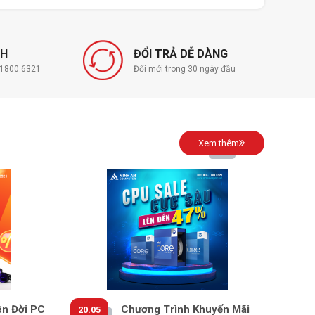
NH
ĐỔI TRẢ DỄ DÀNG
í 1800.6321
Đổi mới trong 30 ngày đầu
Xem thêm
ên Đời PC
Chương Trình Khuyến Mãi
20.05