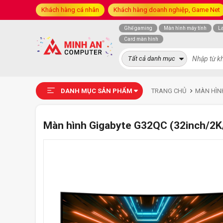
Khách hàng cá nhân
Khách hàng doanh nghiệp, Game Net
Ghế gaming
Màn hình máy tính
L
Card màn hình
Tất cả danh mục
DANH MỤC SẢN PHẨM
TRANG CHỦ
MÀN HÌN
Màn hình Gigabyte G32QC (32inch/2