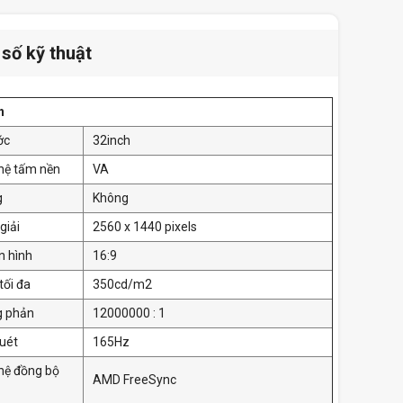
số kỹ thuật
h
ớc
32inch
hệ tấm nền
VA
g
Không
giải
2560 x 1440 pixels
n hình
16:9
tối đa
350cd/m2
g phản
12000000 : 1
uét
165Hz
hệ đồng bộ
AMD FreeSync