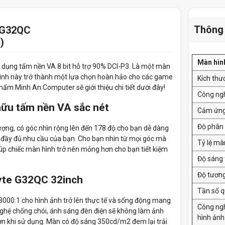
Thông 
e G32QC
)
Màn hìn
ử dụng tấm nền VA 8 bit hỗ trợ 90% DCI-P3. Là một màn
hình này trở thành một lựa chọn hoàn hảo cho các game
Kích thư
ẩm Minh An Computer sẽ giới thiệu chi tiết dưới đây!
Công ng
hữu tấm nền VA sắc nét
Cảm ứn
Độ phân 
ợng, có góc nhìn rộng lên đến 178 độ cho bạn dễ dàng
 đầy đủ nhu cầu của bạn. Cho bạn nhìn từ mọi góc mà
Tỷ lệ mà
úp chiếc màn hình trở nên mỏng hơn cho bạn tiết kiệm
Độ sáng 
Độ tươn
byte G32QC 32inch
Tần số q
 3000:1 cho hình ảnh trở lên thực tế và sống động mang
Công ng
nghệ chống chói, ánh sáng đèn điện sẽ không làm ảnh
hình ảnh
ơn khi sử dụng. Màn có độ sáng 350cd/m2 đem lại trải