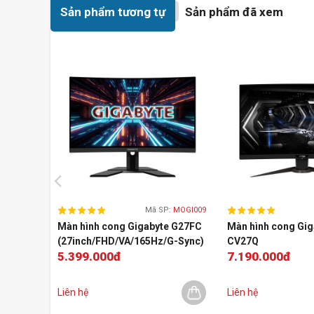
Sản phẩm tương tự
Sản phẩm đã xem
Tần số quét nhanh
Mã SP:
MOGI009
Trải nghiệm những màn game tuyệt hảo sống động khi
mà
Màn hình cong Gigabyte G27FC
Màn hình cong Gi
thể thao tác mượt mà, giảm thiểu giật hình khi chơi game
(27inch/FHD/VA/165Hz/G-Sync)
CV27Q
game mượt mà cùng công nghệ chống xé hình.
5.399.000đ
7.190.000đ
(27inch/2K/VA/16
Liên hệ
Liên hệ