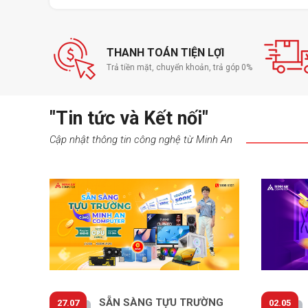
THANH TOÁN TIỆN LỢI
Trả tiền mặt, chuyển khoản, trả góp 0%
"Tin tức và Kết nối"
Cập nhật thông tin công nghệ từ Minh An
Thời gian đáp ứng nhanh
Độ trễ đầu vào 1ms cực kỳ thấp mang đến tốc độ phản hồi 
giành lấy chiến thắng. Tốc độ nhanh chóng đến mức ngay 
trong tích tắc. Hầu như không tồn tại độ trễ giữa trò chơi v
SẴN SÀNG TỰU TRƯỜNG
27.07
02.05