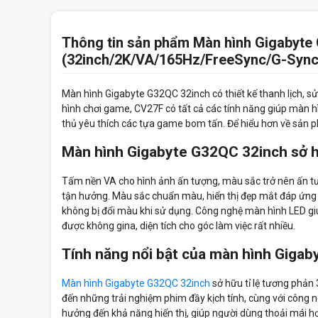
Thông tin sản phẩm Màn hình Gigabyt
(32inch/2K/VA/165Hz/FreeSync/G-Sync
Màn hình Gigabyte G32QC 32inch có thiết kế thanh lịch, s
hình chơi game, CV27F có tất cả các tính năng giúp màn 
thủ yêu thích các tựa game bom tấn. Để hiểu hơn về sản ph
Màn hình Gigabyte G32QC 32inch sở 
Tấm nền VA cho hình ảnh ấn tượng, màu sắc trở nên ấn tư
tận hưởng. Màu sắc chuẩn màu, hiển thị đẹp mắt đáp ứng
không bị đổi màu khi sử dụng. Công nghệ màn hình LED gi
được không gina, diện tích cho góc làm việc rất nhiều.
Tính năng nổi bật của màn hình Giga
Màn hình Gigabyte G32QC 32inch
sở hữu tỉ lệ tương phản
đến những trải nghiệm phim đầy kịch tính, cùng với công 
hưởng đến khả năng hiển thị, giúp người dùng thoải mái h