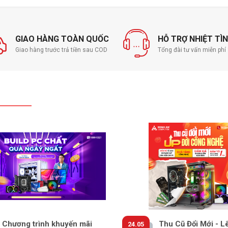
GIAO HÀNG TOÀN QUỐC
HỖ TRỢ NHIỆT TÌ
Giao hàng trước trả tiền sau COD
Tổng đài tư vấn miễn ph
chính xác chưa từng thấy để bạn bắt kịp kẻ thù và
khi vừa mới bật màn hình, mọi hành động diễn ra chỉ
ới các thiết bị ngoại vi, mang đến trải nghiệm liền mạch
Chương trình khuyến mãi
Thu Cũ Đổi Mới - L
24.05