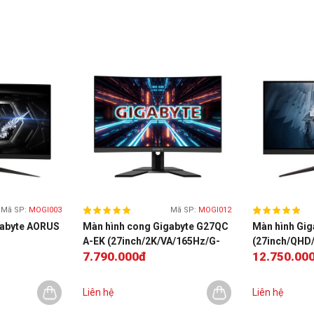
Mã SP:
MOGI003
Mã SP:
MOGI012
n hình máy tính gaming
có tần số quét 165Hz bạn có
gabyte AORUS
Màn hình cong Gigabyte G27QC
Màn hình Gig
 có bạn hạ gục đối thủ nhanh chóng tạo ra cỗ máy chiến
A-EK (27inch/2K/VA/165Hz/G-
(27inch/QHD
7.790.000đ
12.750.00
5Hz/FreeSync)
Sync)
Sync)
Liên hệ
Liên hệ