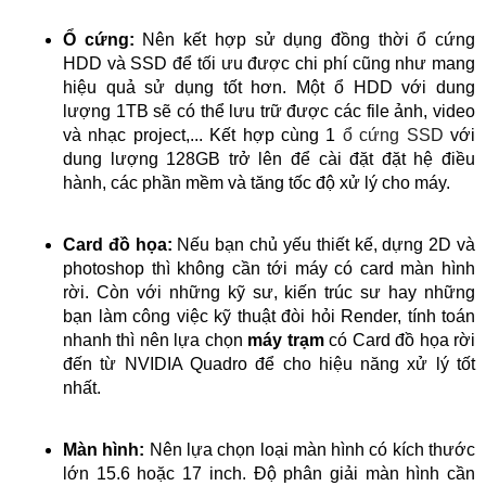
Ổ cứng:
Nên kết hợp sử dụng đồng thời ổ cứng
HDD và SSD để tối ưu được chi phí cũng như mang
hiệu quả sử dụng tốt hơn. Một ổ HDD với dung
lượng 1TB sẽ có thể lưu trữ được các file ảnh, video
và nhạc project,... Kết hợp cùng 1
ổ cứng SSD
với
dung lượng 128GB trở lên để cài đặt đặt hệ điều
hành, các phần mềm và tăng tốc độ xử lý cho máy.
Card đồ họa:
Nếu bạn chủ yếu thiết kế, dựng 2D và
photoshop thì không cần tới máy có card màn hình
rời. Còn với những kỹ sư, kiến trúc sư hay những
bạn làm công việc kỹ thuật đòi hỏi Render, tính toán
nhanh thì nên lựa chọn
máy trạm
có Card đồ họa rời
đến từ NVIDIA Quadro để cho hiệu năng xử lý tốt
nhất.
Màn hình:
Nên lựa chọn loại màn hình có kích thước
lớn 15.6 hoặc 17 inch. Độ phân giải màn hình cần