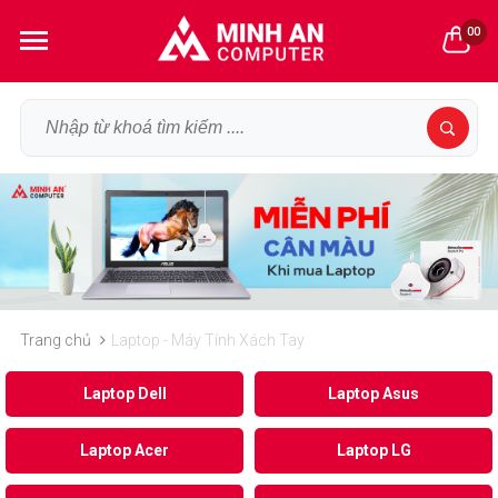
00
Trang chủ
Laptop - Máy Tính Xách Tay
Laptop Dell
Laptop Asus
Laptop Acer
Laptop LG