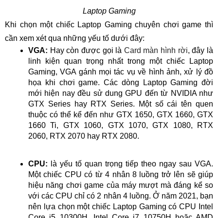
Laptop Gaming
Khi chọn một chiếc Laptop Gaming chuyên chơi game thì
cần xem xét qua những yếu tố dưới đây:
VGA:
Hay còn được gọi là
Card màn hình rời
, đây là
linh kiện quan trọng nhất trong một chiếc Laptop
Gaming, VGA gánh mọi tác vụ về hình ảnh, xử lý đồ
họa khi chơi game. Các dòng Laptop Gaming đời
mới hiện nay đều sử dung GPU đến từ NVIDIA như
GTX Series hay RTX Series. Một số cái tên quen
thuộc có thể kể đến như GTX 1650, GTX 1660, GTX
1660 Ti, GTX 1060, GTX 1070, GTX 1080, RTX
2060, RTX 2070 hay RTX 2080.
CPU:
là yếu tố quan trọng tiếp theo ngay sau VGA.
Một chiếc CPU có từ 4 nhân 8 luồng trở lên sẽ giúp
hiệu năng chơi game của máy mượt mà đáng kể so
với các CPU chỉ có 2 nhân 4 luồng. Ở năm 2021, bạn
nên lựa chọn một chiếc Laptop Gaming có CPU Intel
Core i5 10300H, Intel Core i7 10750H hoặc AMD