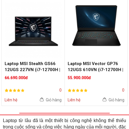
Laptop MSI Stealth GS66
Laptop MSI Vector GP76
12UGS 227VN (i7-12700H |
12UGS 610VN (i7-12700H |
RAM 32GB | SSD 1TB | RTX
RAM 16GB | SSD 1TB | RTX
66.690.000đ
55.900.000đ
3070 TI Max-Q 8GB | 15.6
3070 TI 8GB | 17.3 inch
inch QHD | Win 11 | Đen)
QHD | Win 11 | Đen)
0
0
Liên hệ
Giỏ hàng
Liên hệ
Giỏ hàng
Laptop
từ lâu đã là một thiết bị công nghệ không thể thiếu
trong cuộc sống và công việc hàng ngày của mỗi người, đặc