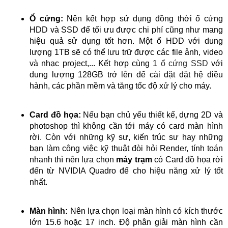
Ổ cứng:
Nên kết hợp sử dụng đồng thời ổ cứng
HDD và SSD để tối ưu được chi phí cũng như mang
hiệu quả sử dụng tốt hơn. Một ổ HDD với dung
lượng 1TB sẽ có thể lưu trữ được các file ảnh, video
và nhạc project,... Kết hợp cùng 1
ổ cứng SSD
với
dung lượng 128GB trở lên để cài đặt đặt hệ điều
hành, các phần mềm và tăng tốc độ xử lý cho máy.
Card đồ họa:
Nếu bạn chủ yếu thiết kế, dựng 2D và
photoshop thì không cần tới máy có card màn hình
rời. Còn với những kỹ sư, kiến trúc sư hay những
bạn làm công việc kỹ thuật đòi hỏi Render, tính toán
nhanh thì nên lựa chọn
máy trạm
có Card đồ họa rời
đến từ NVIDIA Quadro để cho hiệu năng xử lý tốt
nhất.
Màn hình:
Nên lựa chọn loại màn hình có kích thước
lớn 15.6 hoặc 17 inch. Độ phân giải màn hình cần