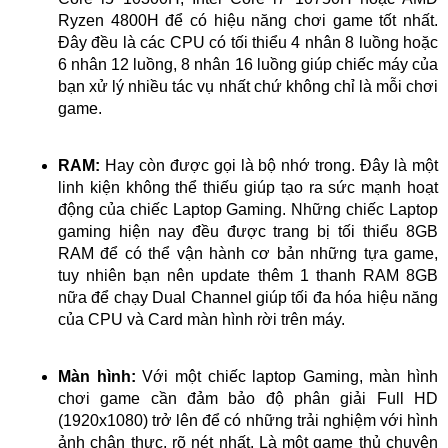
Ryzen 4800H để có hiệu năng chơi game tốt nhất.
Đây đều là các CPU có tối thiểu 4 nhân 8 luồng hoặc
6 nhân 12 luồng, 8 nhân 16 luồng giúp chiếc máy của
bạn xử lý nhiều tác vụ nhất chứ không chỉ là mỗi chơi
game.
RAM:
Hay còn được gọi là bộ nhớ trong. Đây là một
linh kiện không thể thiếu giúp tạo ra sức mạnh hoạt
động của chiếc Laptop Gaming. Những chiếc Laptop
gaming hiện nay đều được trang bị tối thiểu 8GB
RAM để có thể vận hành cơ bản những tựa game,
tuy nhiên bạn nên update thêm 1 thanh RAM 8GB
nữa để chạy Dual Channel giúp tối đa hóa hiệu năng
của CPU và Card màn hình rời trên máy.
Màn hình:
Với một chiếc laptop Gaming, màn hình
chơi game cần đảm bảo độ phân giải Full HD
(1920x1080) trở lên để có những trải nghiệm với hình
ảnh chân thực, rõ nét nhất. Là một game thủ chuyên