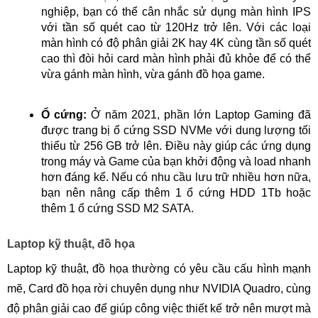
nghiệp, bạn có thể cân nhắc sử dụng màn hình IPS
với tần số quét cao từ 120Hz trở lên. Với các loại
màn hình có độ phân giải 2K hay 4K cùng tần số quét
cao thì đòi hỏi card màn hình phải đủ khỏe để có thể
vừa gánh màn hình, vừa gánh đồ họa game.
Ổ cứng:
Ở năm 2021, phần lớn Laptop Gaming đã
được trang bị ổ cứng SSD NVMe với dung lượng tối
thiểu từ 256 GB trở lên. Điều này giúp các ứng dụng
trong máy và Game của bạn khởi động và load nhanh
hơn đáng kể. Nếu có nhu cầu lưu trữ nhiều hơn nữa,
bạn nên nâng cấp thêm 1 ổ cứng HDD 1Tb hoặc
thêm 1 ổ cứng SSD M2 SATA.
Laptop kỹ thuật, đồ họa
Laptop kỹ thuật, đồ họa thường có yêu cầu cấu hình mạnh
mẽ, Card đồ họa rời chuyên dụng như NVIDIA Quadro, cùng
độ phân giải cao để giúp công việc thiết kế trở nên mượt mà