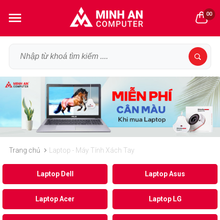
00
Trang chủ
Laptop - Máy Tính Xách Tay
Laptop Dell
Laptop Asus
Laptop Acer
Laptop LG