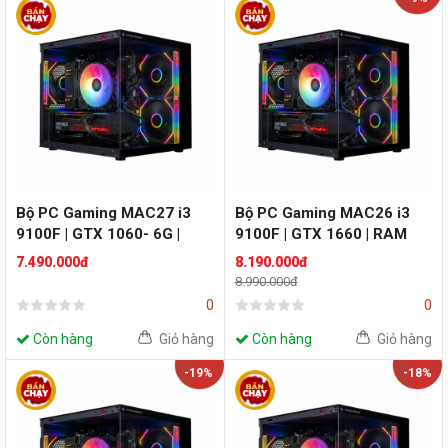
Bộ PC Gaming MAC27 i3
Bộ PC Gaming MAC26 i3
9100F | GTX 1060- 6G |
9100F | GTX 1660 | RAM
RAM 8GB
8GB
7.490.000đ
8.190.000đ
8.990.000đ
0
0
Còn hàng
Giỏ hàng
Còn hàng
Giỏ hàng
-19%
-18%