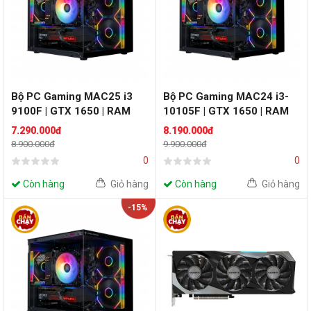
Bộ PC Gaming MAC25 i3
Bộ PC Gaming MAC24 i3-
9100F | GTX 1650 | RAM
10105F | GTX 1650 | RAM
8GB
8GB
7.290.000đ
8.190.000đ
8.900.000đ
9.900.000đ
0
0
Còn hàng
Giỏ hàng
Còn hàng
Giỏ hàng
-15%