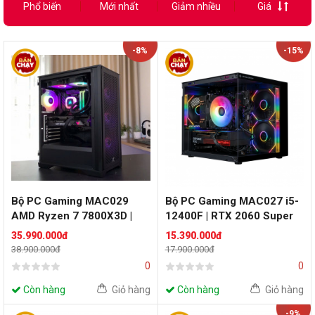
Phổ biến
Mới nhất
Giảm nhiều
Giá
-8%
-15%
Bộ PC Gaming MAC029
Bộ PC Gaming MAC027 i5-
AMD Ryzen 7 7800X3D |
12400F | RTX 2060 Super
RTX 5060| RAM 16GB |
8GB | RAM 16GB
35.990.000đ
15.390.000đ
500GB
38.900.000đ
17.900.000đ
0
0
Còn hàng
Giỏ hàng
Còn hàng
Giỏ hàng
-9%