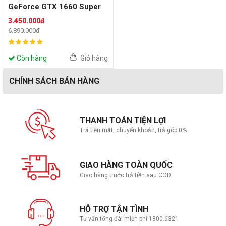
GeForce GTX 1660 Super
Ventus XS OC- Cũ đẹp
3.450.000đ
(Tray)
6.890.000đ
Còn hàng
Giỏ hàng
CHÍNH SÁCH BÁN HÀNG
THANH TOÁN TIỆN LỢI
Trả tiền mặt, chuyển khoản, trả góp 0%
GIAO HÀNG TOÀN QUỐC
Giao hàng trước trả tiền sau COD
HỖ TRỢ TẬN TÌNH
Tư vấn tổng đài miễn phí 1800.6321