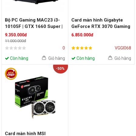
Bộ PC Gaming MAC23 i3-
Card màn hình Gigabyte
10105F | GTX 1660 Super |
GeForce RTX 3070 Gaming
RAM 8GB
OC - Cũ đẹp (Tray)
9.350.000đ
6.850.000đ
11.000.000đ
0
VGGI068
Còn hàng
Giỏ hàng
Còn hàng
Giỏ hàng
-50%
Card màn hình MSI