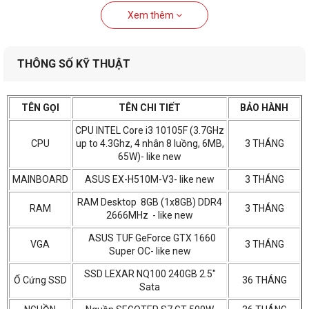
Xem thêm
THÔNG SỐ KỸ THUẬT
TÊN GỌI
TÊN CHI TIẾT
BẢO HÀNH
CPU INTEL Core i3 10105F (3.7GHz
CPU
up to 4.3Ghz, 4 nhân 8 luồng, 6MB,
3 THÁNG
65W)- like new
MAINBOARD
ASUS EX-H510M-V3- like new
3 THÁNG
RAM Desktop 8GB (1x8GB) DDR4
RAM
3 THÁNG
2666MHz - like new
ASUS TUF GeForce GTX 1660
VGA
3 THÁNG
Super OC- like new
SSD LEXAR NQ100 240GB 2.5"
Ổ Cứng SSD
36 THÁNG
Sata