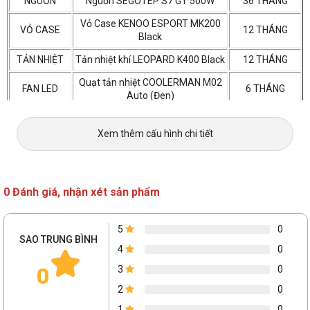
NGUỒN
Nguồn SEGOTEP S7 GT 500W
36 THÁNG
Vỏ Case KENOO ESPORT MK200
VỎ CASE
12 THÁNG
Black
TẢN NHIỆT
Tản nhiệt khí LEOPARD K400 Black
12 THÁNG
Quạt tản nhiệt COOLERMAN M02
FAN LED
6 THÁNG
Auto (Đen)
Xuất xứ
Xem thêm cấu hình chi tiết
0 Đánh giá, nhận xét sản phẩm
5
0
SAO TRUNG BÌNH
4
0
0
3
0
2
0
1
0