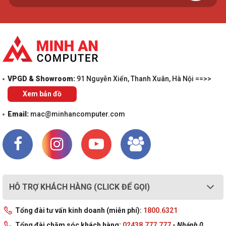
VPGD & Showroom:
91 Nguyễn Xiển, Thanh Xuân, Hà Nội ==>>
Xem bản đồ
Email:
mac@minhancomputer.com
HỖ TRỢ KHÁCH HÀNG (CLICK ĐỂ GỌI)
Tổng đài tư vấn kinh doanh (miễn phí):
1800.6321
Tổng đài chăm sóc khách hàng:
02438.777.777
-
Nhánh 0