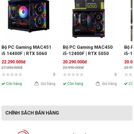
Bộ PC Gaming MAC451 
Bộ PC Gaming MAC450 
Bộ 
i5 14400F | RTX 5060 
i5-12400F | RTX 5050 
i5-1
8GB | RAM 16GB
8GB| RAM 16GB
8GB
22.290.000đ
20.290.000đ
20.0
27.000.000đ
23.990.000đ
23.99
0
0
Còn hàng
Giỏ hàng
Còn hàng
Giỏ hàng
Còn
CHÍNH SÁCH BÁN HÀNG