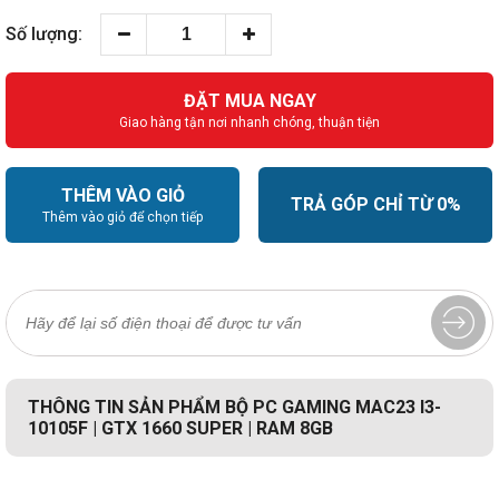
Số lượng:
ĐẶT MUA NGAY
Giao hàng tận nơi nhanh chóng, thuận tiện
THÊM VÀO GIỎ
TRẢ GÓP CHỈ TỪ 0%
Thêm vào giỏ để chọn tiếp
THÔNG TIN SẢN PHẨM BỘ PC GAMING MAC23 I3-
10105F | GTX 1660 SUPER | RAM 8GB