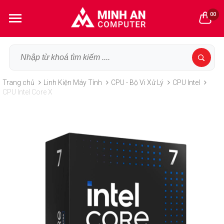
00
Trang chủ
Linh Kiện Máy Tính
CPU - Bộ Vi Xử Lý
CPU Intel
CPU Intel Core X