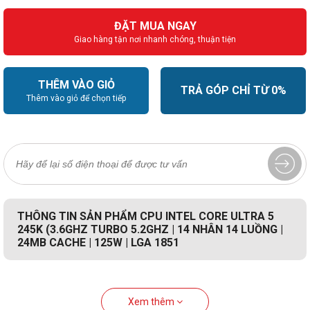
ĐẶT MUA NGAY
Giao hàng tận nơi nhanh chóng, thuận tiện
THÊM VÀO GIỎ
TRẢ GÓP CHỈ TỪ 0%
Thêm vào giỏ để chọn tiếp
THÔNG TIN SẢN PHẨM CPU INTEL CORE ULTRA 5
245K (3.6GHZ TURBO 5.2GHZ | 14 NHÂN 14 LUỒNG |
24MB CACHE | 125W | LGA 1851
Xem thêm