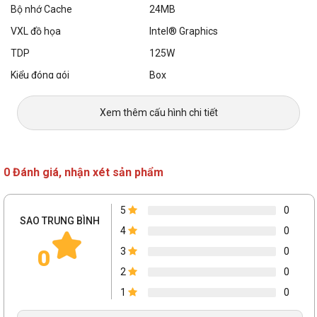
Bộ nhớ Cache
24MB
VXL đồ họa
Intel® Graphics
TDP
125W
Kiểu đóng gói
Box
Xem thêm cấu hình chi tiết
0 Đánh giá, nhận xét sản phẩm
5
0
SAO TRUNG BÌNH
4
0
0
3
0
2
0
1
0