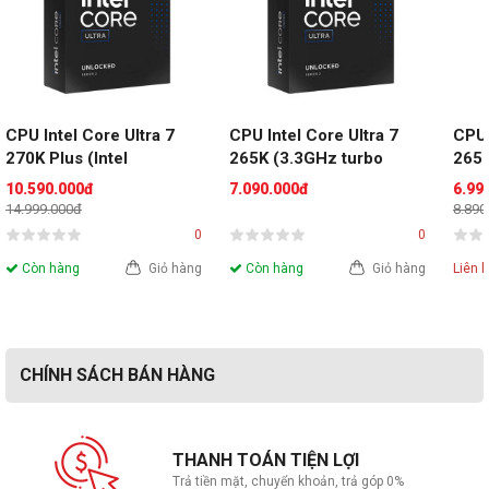
CPU Intel Core Ultra 7 
CPU Intel Core Ultra 7 
CPU 
270K Plus (Intel 
265K (3.3GHz turbo 
265K
LGA1851 - 24 Core - 24 
5.5GHz | 20 nhân 20 
5.5G
10.590.000đ
7.090.000đ
6.99
Thread - Base 3.2Ghz - 
luồng | 30MB Cache | 
luồn
14.999.000đ
8.890
Turbo 5.5Ghz - Cache 
125W | LGA 1851)
125W
0
0
36MB)- Tray new
Còn hàng
Giỏ hàng
Còn hàng
Giỏ hàng
Liên 
CHÍNH SÁCH BÁN HÀNG
THANH TOÁN TIỆN LỢI
Trả tiền mặt, chuyển khoản, trả góp 0%