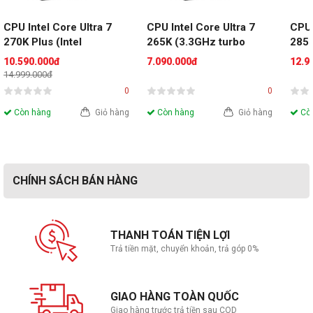
CPU Intel Core Ultra 7 
CPU Intel Core Ultra 7 
CPU 
270K Plus (Intel 
265K (3.3GHz turbo 
285K
LGA1851 - 24 Core - 24 
5.5GHz | 20 nhân 20 
5.7G
10.590.000đ
7.090.000đ
12.9
Thread - Base 3.2Ghz - 
luồng | 30MB Cache | 
luồn
14.999.000đ
Turbo 5.5Ghz - Cache 
125W | LGA 1851)
125W
0
0
36MB)- Tray new
Còn hàng
Giỏ hàng
Còn hàng
Giỏ hàng
Còn
CHÍNH SÁCH BÁN HÀNG
THANH TOÁN TIỆN LỢI
Trả tiền mặt, chuyển khoản, trả góp 0%
GIAO HÀNG TOÀN QUỐC
Giao hàng trước trả tiền sau COD