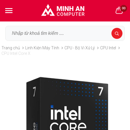
00
Trang chủ
Linh Kiện Máy Tính
CPU - Bộ Vi Xử Lý
CPU Intel
CPU Intel Core X