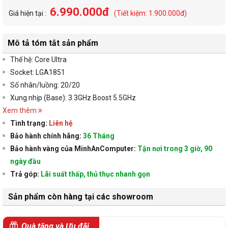
6.990.000đ
Giá hiện tại :
(Tiết kiệm: 1.900.000đ)
Mô tả tóm tắt sản phẩm
Thế hệ: Core Ultra
Socket: LGA1851
Số nhân/luồng: 20/20
Xung nhịp (Base): 3.3GHz Boost 5.5GHz
Xem thêm
Tình trạng:
Liên hệ
Bảo hành chính hãng:
36 Tháng
Bảo hành vàng của MinhAnComputer:
Tận nơi trong 3 giờ, 90
ngày đầu
Trả góp:
Lãi suất thấp, thủ thục nhanh gọn
Sản phẩm còn hàng tại các showroom
Quà tặng và Ưu đãi