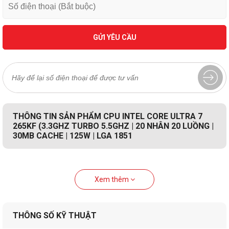
GỬI YÊU CẦU
THÔNG TIN SẢN PHẨM CPU INTEL CORE ULTRA 7
265KF (3.3GHZ TURBO 5.5GHZ | 20 NHÂN 20 LUỒNG |
30MB CACHE | 125W | LGA 1851
Xem thêm
THÔNG SỐ KỸ THUẬT