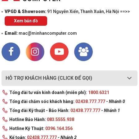
VPGD & Showroom:
91 Nguyễn Xiển, Thanh Xuân, Hà Nội ==>>
Xem bản đồ
Email:
mac@minhancomputer.com
HỖ TRỢ KHÁCH HÀNG (CLICK ĐỂ GỌI)
Tổng đài tư vấn kinh doanh (miễn phí):
1800.6321
Tổng đài chăm sóc khách hàng:
02438.777.777
-
Nhánh 0
Tổng đài Kỹ thuật - Bảo Hành:
02438.777.777
-
Nhánh 1
Hotline Bảo Hành:
083.5555.938
Hotline Kỹ Thuật:
0396.164.356
Kế toán:
02438.777.777
-
Nhánh 2