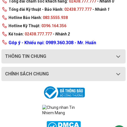
Tổng đài chăm sóc khách hàng:
02438.777.777
-
Nhánh 0
Intel® OS Guard
Yes
Tổng đài Kỹ thuật - Bảo Hành:
02438.777.777
-
Nhánh 1
Bit vô hiệu hoá thực thi ‡
Yes
Hotline Bảo Hành:
083.5555.938
Intel® Boot Guard
Yes
Hotline Kỹ Thuật:
0396.164.356
Điều khiển thực thi dựa trên chế độ
Kế toán:
02438.777.777
-
Nhánh 2
Yes
(MBEC)
Góp ý - Khiếu nại: 0989.360.308 - Mr. Huấn
Công nghệ ảo hóa Intel® (VT-x) ‡
Yes
THÔNG TIN CHUNG
Công nghệ ảo hóa Intel® cho
Yes
nhập/xuất được hướng vào (VT-d) ‡
Intel® VT-x với bảng trang mở rộng ‡
Yes
CHÍNH SÁCH CHUNG