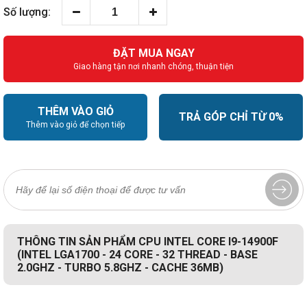
Số lượng:
ĐẶT MUA NGAY
Giao hàng tận nơi nhanh chóng, thuận tiện
THÊM VÀO GIỎ
TRẢ GÓP CHỈ TỪ 0%
Thêm vào giỏ để chọn tiếp
THÔNG TIN SẢN PHẨM CPU INTEL CORE I9-14900F
(INTEL LGA1700 - 24 CORE - 32 THREAD - BASE
2.0GHZ - TURBO 5.8GHZ - CACHE 36MB)