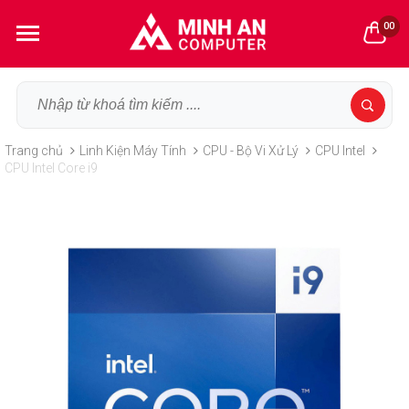
00
Trang chủ
Linh Kiện Máy Tính
CPU - Bộ Vi Xử Lý
CPU Intel
CPU Intel Core i9