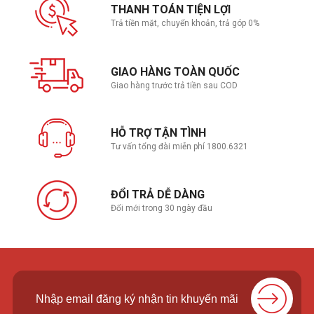
Kích thước gói
45.0 mm x 37.5 mm
THANH TOÁN TIỆN LỢI
Trả tiền mặt, chuyển khoản, trả góp 0%
Nhiệt độ vận hành tối đa
100 °C
Các công nghệ tiên tiến
GIAO HÀNG TOÀN QUỐC
Intel® Gaussian & Neural Accelerator
3.0
Giao hàng trước trả tiền sau COD
Intel® Thread Director
Yes
Tăng cường học sâu Intel® Deep
Yes
HỖ TRỢ TẬN TÌNH
Learning Boost (Intel® DL Boost)
Tư vấn tổng đài miễn phí 1800.6321
Công Nghệ Intel® Speed Shift
Yes
Intel® Adaptive Boost Technology
Yes
ĐỔI TRẢ DỄ DÀNG
Intel® Thermal Velocity Boost
Yes
Đổi mới trong 30 ngày đầu
Công Nghệ Intel® Turbo Boost Max
Yes
3.0 ‡
Công nghệ Intel® Turbo Boost ‡
2.0
Công nghệ siêu Phân luồng Intel® ‡
Yes
Intel® 64 ‡
Yes