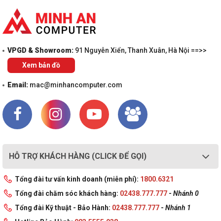
đầu ra hiển thị, bao gồm cổng DisplayPort 2 và HDMI 2.1,
sự thay đổi này sẽ giúp bạn không cần phải mua một
chiếc
card đồ họa rời
chỉ để xuất hình, nó có sức mạnh đồ
họa có thể chơi game nhẹ với thiết lập phù hợp, hoặc sử
dụng làm bộ tăng tốc giải mã video. Ngoài ra AMD cũng sẽ
VPGD & Showroom:
91 Nguyễn Xiển, Thanh Xuân, Hà Nội ==>>
mang công nghệ Smart Shift ECO vào, cho phép chuyển đổi
Xem bản đồ
công việc đồ họa giữa iGPU và card màn hình rời để tiết kiệm
điện năng.
Email:
mac@minhancomputer.com
Hỗ trợ
RAM PC
DDR5 và RAM ECC
HỖ TRỢ KHÁCH HÀNG (CLICK ĐỂ GỌI)
Tổng đài tư vấn kinh doanh (miễn phí):
1800.6321
Tổng đài chăm sóc khách hàng:
02438.777.777
-
Nhánh 0
Tổng đài Kỹ thuật - Bảo Hành:
02438.777.777
-
Nhánh 1