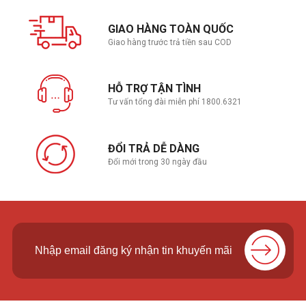
Có nhân đồ họa tích hợp
GIAO HÀNG TOÀN QUỐC
Giao hàng trước trả tiền sau COD
HỖ TRỢ TẬN TÌNH
Tư vấn tổng đài miễn phí 1800.6321
ĐỔI TRẢ DỄ DÀNG
Đổi mới trong 30 ngày đầu
Trước đây các bộ vi xử lý có mã X thường không được trang
bị nhân đồ họa tích hợp mà thường chỉ có dòng APU là các
mã có đuôi G mới có. AMD Ryzen 9 7950X có nhân đồ họa
Radeon RDNA 2 nằm trên IOD (I/O Die) hỗ trợ tối đa bốn