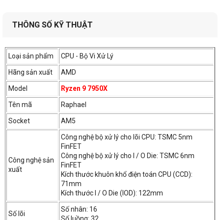
luồng.
THÔNG SỐ KỸ THUẬT
Socket AM5 hoàn toàn mới
Loại sản phẩm
CPU - Bộ Vi Xử Lý
Hãng sản xuất
AMD
Model
Ryzen 9 7950X
Tên mã
Raphael
Trước đây các CPU AMD Ryzen socket AM4 thế hệ trước có
Socket
AM5
thiết kế chân cắm kiểu PGA dễ dẫn đến việc làm hỏng chân
Công nghệ bộ xử lý cho lõi CPU: TSMC 5nm
socket khi người dùng tháo ra vệ sinh, bảo dưỡng cho CPU,
FinFET
nhưng nay CPU AMD Ryzen 9 7950X sử dụng socket AM5
Công nghệ bộ xử lý cho I / O Die: TSMC 6nm
Công nghệ sản
kiểu LGA (1718 chân tiếp xúc) hoàn toàn mới nên tình trạng
FinFET
xuất
này sẽ được khắc phục, và còn tuyệt vời hơn là nó có thể
Kích thước khuôn khổ điện toán CPU (CCD):
71mm
tương thích với
các loại tản nhiệt
socket AM4 cũ.
Kích thước I / O Die (IOD): 122mm
Số nhân: 16
Số lõi
Số luồng: 32