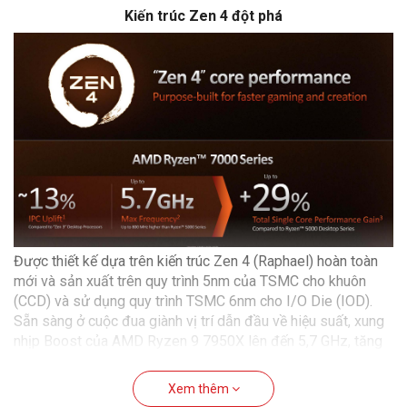
Kiến trúc Zen 4 đột phá
Được thiết kế dựa trên kiến trúc Zen 4 (Raphael) hoàn toàn
mới và sản xuất trên quy trình 5nm của TSMC cho khuôn
(CCD) và sử dụng quy trình TSMC 6nm cho I/O Die (IOD).
Sẵn sàng ở cuộc đua giành vị trí dẫn đầu về hiệu suất, xung
nhịp Boost của AMD Ryzen 9 7950X lên đến 5,7 GHz, tăng
800 MHz so với chip
AMD Ryzen 9 5950X
thế hệ trước, kết
hợp với mức tăng tới 13% IPC từ vi kiến ​​trúc Zen 4 mới giúp
Xem thêm
nó có được sức mạnh tăng vọt lên đến 29% hiệu suất đơn