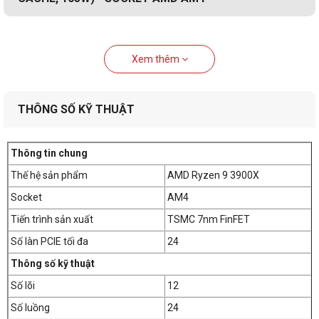
Xem thêm
THÔNG SỐ KỸ THUẬT
Thông tin chung
Thế hệ sản phẩm
AMD Ryzen 9 3900X
Socket
AM4
Tiến trình sản xuất
TSMC 7nm FinFET
Số làn PCIE tối đa
24
Thông số kỹ thuật
Số lõi
12
Số luồng
24