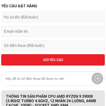
YÊU CẦU ĐẶT HÀNG
GỬI YÊU CẦU
THÔNG TIN SẢN PHẨM CPU AMD RYZEN 9 3900X
(3.8GHZ TURBO 4.6GHZ, 12 NHÂN 24 LUỒNG, 64MB
CACHE, 105W) - SOCKET AMD AM4