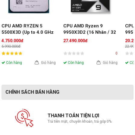
CPU AMD RYZEN 5 
CPU AMD Ryzen 9 
CPU
5500X3D (Up to 4.0 GHz 
9950X3D2 (16 Nhân / 32 
9950
| 6 Nhân | 12 Luồng | 
Luồng | 4.3 GHz Boost 
Luồn
4.750.000đ
27.490.000đ
20.2
Socket AM4, 96MB 
5.6GHz | 208MB Cache | 
5.7G
5.990.000đ
22.99
cache) (Tray)
TDP 200W | Socket AM5)
TDP 
0
Còn hàng
Giỏ hàng
Còn hàng
Giỏ hàng
Còn
CHÍNH SÁCH BÁN HÀNG
THANH TOÁN TIỆN LỢI
Trả tiền mặt, chuyển khoản, trả góp 0%