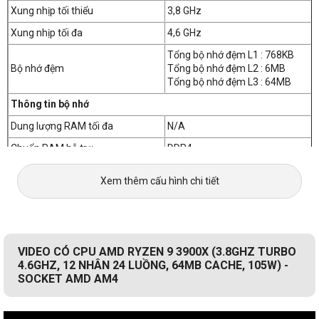
Xung nhịp tối thiểu
3,8 GHz
Xung nhịp tối đa
4,6 GHz
Tổng bộ nhớ đệm L1 : 768KB
Bộ nhớ đệm
Tổng bộ nhớ đệm L2 : 6MB
Tổng bộ nhớ đệm L3 : 64MB
Thông tin bộ nhớ
Dung lượng RAM tối đa
N/A
Chuẩn RAM hỗ trợ
DDR4
Hỗ Trợ RAM ECC
Có
Xem thêm cấu hình chi tiết
Số kênh RAM hỗ trợ
2 kênh
Điện năng
TDP
105W
VIDEO CÓ CPU AMD RYZEN 9 3900X (3.8GHZ TURBO
Đồ họa
4.6GHZ, 12 NHÂN 24 LUỒNG, 64MB CACHE, 105W) -
SOCKET AMD AM4
Đồ họa tích hợp
N/A
Hỗ trợ độ phân giải tối đa
N/A