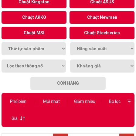
Chuột Kingston
Chuột ASUS
Chuột AKKO
Chuột Newmen
Chuột MSI
Chuột Steelseries
Lọc theo thông số
CÒN HÀNG
Phổ biến
Mới nhất
Giảm nhiều
Bộ lọc
Giá