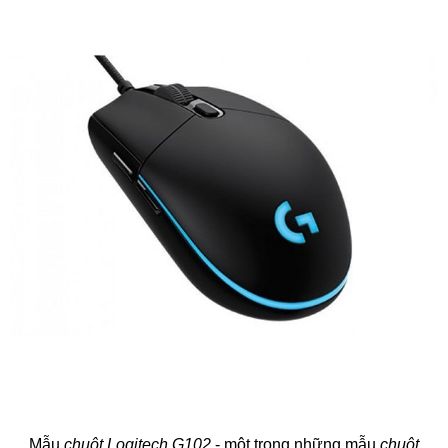
Mẫu
chuột Logitech G102
- một trong những mẫu
chuột