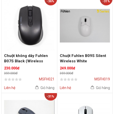
-36%
-31%
Chuột không dây Fuhlen
Chuột Fuhlen B09S Silent
B07S Black (Wireless
Wireless White
2.4Ghz/Bluetooth)
230.000đ
249.000đ
359.000đ
359.000đ
MSFH021
MSFH019
Liên hệ
Giỏ hàng
Liên hệ
Giỏ hàng
-31%