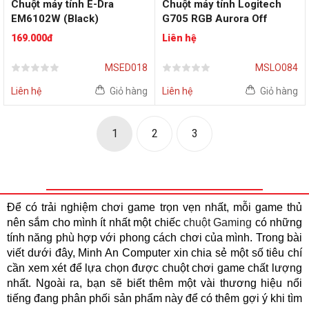
Chuột máy tính E-Dra
Chuột máy tính Logitech
EM6102W (Black)
G705 RGB Aurora Off
White Wireless (910-
169.000đ
Liên hệ
006369)
MSED018
MSLO084
Liên hệ
Giỏ hàng
Liên hệ
Giỏ hàng
1
2
3
Để có trải nghiệm chơi game trọn vẹn nhất, mỗi game thủ
nên sắm cho mình ít nhất một chiếc
chuột Gaming
có những
tính năng phù hợp với phong cách chơi của mình. Trong bài
viết dưới đây, Minh An Computer xin chia sẻ một số tiêu chí
cần xem xét để lựa chọn được chuột chơi game chất lượng
nhất. Ngoài ra, bạn sẽ biết thêm một vài thương hiệu nổi
tiếng đang phân phối sản phẩm này để có thêm gợi ý khi tìm