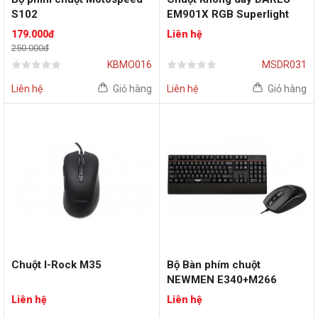
S102
EM901X RGB Superlight
Wireless (Black)
179.000đ
Liên hệ
250.000đ
KBMO016
MSDR031
Liên hệ
Giỏ hàng
Liên hệ
Giỏ hàng
Chuột I-Rock M35
Bộ Bàn phím chuột
NEWMEN E340+M266
Liên hệ
Liên hệ