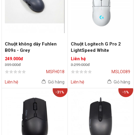
Chuột không dây Fuhlen
Chuột Logitech G Pro 2
B09s - Grey
LightSpeed White
249.000đ
Liên hệ
359.000đ
3.299.000đ
MSFH018
MSLO089
Liên hệ
Giỏ hàng
Liên hệ
Giỏ hàng
-31%
-1%