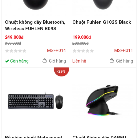
Chuột không dây Bluetooth,
Chuột Fuhlen G102S Black
Wireless FUHLEN B09S
Silent đen
249.000đ
199.000đ
359.000đ
200.000đ
MSFH014
MSFH011
Còn hàng
Giỏ hàng
Liên hệ
Giỏ hàng
-29%
Bộ phím chuột Motospeed
Chuột Không dây DAREU