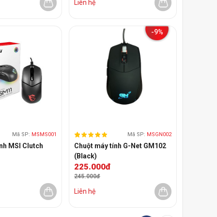
Liên hệ
-9%
Mã SP:
MSMS001
Mã SP:
MSGN002
nh MSI Clutch
Chuột máy tính G-Net GM102
(Black)
225.000đ
245.000đ
Liên hệ