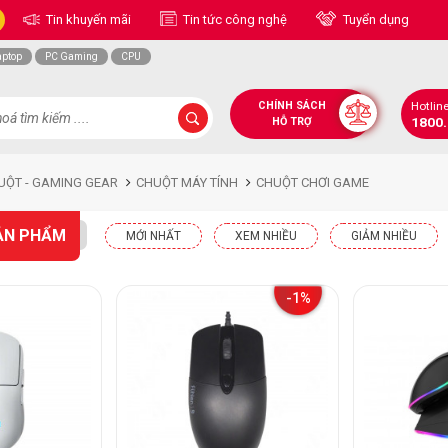
Tin khuyến mãi
Tin tức công nghệ
Tuyển dụng
aptop
PC Gaming
CPU
CHÍNH SÁCH
Hotlin
1800
HỖ TRỢ
UỘT - GAMING GEAR
CHUỘT MÁY TÍNH
CHUỘT CHƠI GAME
ẢN PHẨM
MỚI NHẤT
XEM NHIỀU
GIẢM NHIỀU
-1%