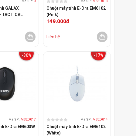
Mã SP:
0
Mã SP:
MSED013
ính GALAX
Chuột máy tính E-Dra EM6102
 TACTICAL
(Pink)
149.000đ
Liên hệ
-30%
-17%
Mã SP:
MSED017
Mã SP:
MSED014
ính E-Dra EM603W
Chuột máy tính E-Dra EM6102
(White)