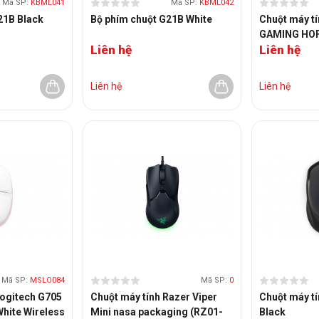
Mã SP:
KBML041
Mã SP:
KBML042
21B Black
Bộ phím chuột G21B White
Chuột máy t
GAMING HOF
Liên hệ
Liên hệ
Liên hệ
Liên hệ
Mã SP:
MSLO084
Mã SP:
0
Logitech G705
Chuột máy tính Razer Viper
Chuột máy t
White Wireless
Mini nasa packaging (RZ01-
Black