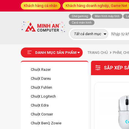
Khách hàng cá nhân
Khách hàng doanh nghiệp, Game Net
Ghế gaming
Màn hình máy tính
L
Card màn hình
Tất cả danh mục
DANH MỤC SẢN PHẨM
TRANG CHỦ
PHÍM, CH
SẮP XẾP S
Chuột Razer
Chuột Dareu
Chuột Fuhlen
Chuột Logitech
Chuột Edra
Chuột Corsair
Chuột BenQ Zowie