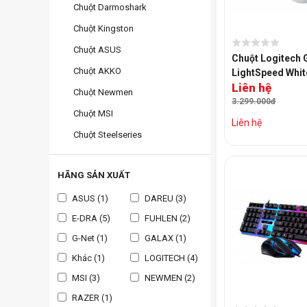
Chuột Darmoshark
Chuột Kingston
Chuột ASUS
Chuột Logitech 
Chuột AKKO
LightSpeed Whit
Liên hệ
Chuột Newmen
3.299.000đ
Chuột MSI
Liên hệ
Chuột Steelseries
HÃNG SẢN XUẤT
ASUS (1)
DAREU (3)
E-DRA (5)
FUHLEN (2)
G-Net (1)
GALAX (1)
Khác (1)
LOGITECH (4)
MSI (3)
NEWMEN (2)
RAZER (1)