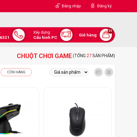
|
Đăng nhập
Đăng ký
00
Xây dựng
e
Giỏ hàng
.6321
Cấu hình PC
CHUỘT CHƠI GAME
(TỔNG
27
SẢN PHẨM)
CÒN HÀNG