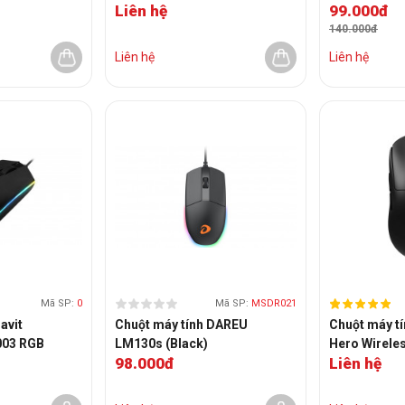
Liên hệ
99.000đ
03250100-R3U1)
140.000đ
Liên hệ
Liên hệ
Mã SP:
0
Mã SP:
MSDR021
avit
Chuột máy tính DAREU
Chuột máy tí
03 RGB
LM130s (Black)
Hero Wirele
98.000đ
Liên hệ