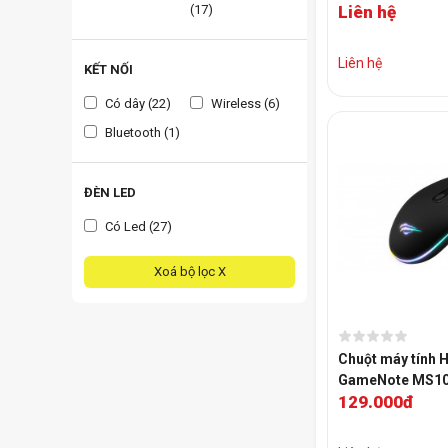
(17)
Liên hệ
(910-006369)
Liên hệ
KẾT NỐI
Có dây (22)
Wireless (6)
Bluetooth (1)
ĐÈN LED
Có Led (27)
Xoá bộ lọc X
Chuột máy tính H
GameNote MS10
129.000đ
(Black)