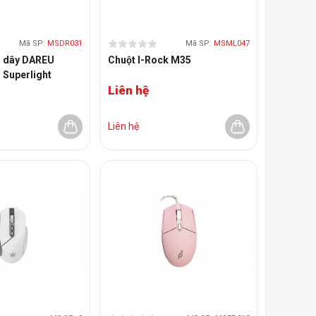
Mã SP:
MSDR031
Mã SP:
MSML047
g dây DAREU
Chuột I-Rock M35
Superlight
Liên hệ
ack)
Liên hệ