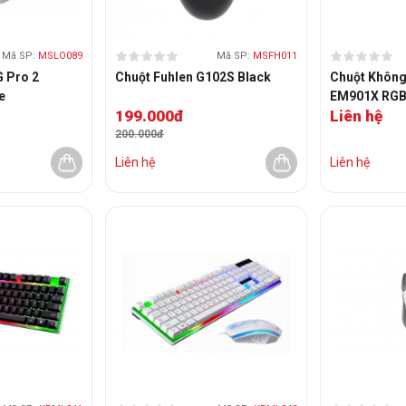
Mã SP:
MSLO089
Mã SP:
MSFH011
G Pro 2
Chuột Fuhlen G102S Black
Chuột Khôn
e
EM901X RGB 
199.000đ
Liên hệ
Wireless (Bl
200.000đ
Liên hệ
Liên hệ