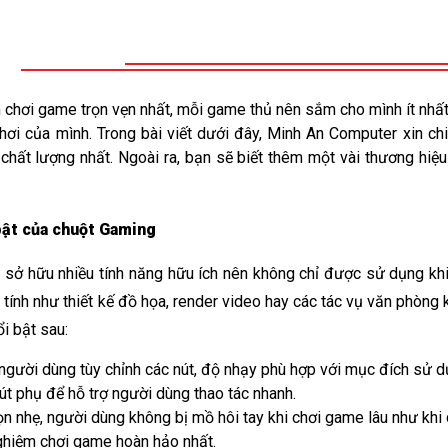
m chơi game trọn vẹn nhất, mỗi game thủ nên sắm cho mình ít nhất
hơi của mình. Trong bài viết dưới đây, Minh An Computer xin ch
chất lượng nhất. Ngoài ra, bạn sẽ biết thêm một vài thương hiệ
 
bật của chuột Gaming
e
 sở hữu nhiều tính năng hữu ích nên không chỉ được sử dụng k
tính như thiết kế đồ họa, render video hay các tác vụ văn phòng 
i bật sau:
gười dùng tùy chỉnh các nút, độ nhạy phù hợp với mục đích sử d
út phụ để hỗ trợ người dùng thao tác nhanh. 
ọn nhẹ, người dùng không bị mồ hôi tay khi chơi game lâu như khi
ghiệm chơi game hoàn hảo nhất.