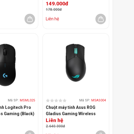
149.000đ
178.000đ
Liên hệ
Mã SP:
MSML025
Mã SP:
MSAS004
nh Logitech Pro
Chuột máy tính Asus ROG
ss Gaming (Black)
Gladius Gaming Wireless
Liên hệ
(Black)
2.640.000đ