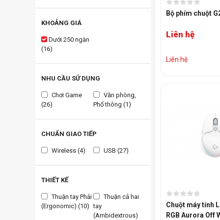
Bộ phím chuột G
KHOẢNG GIÁ
Liên hệ
Dưới 250 ngàn
(16)
Liên hệ
NHU CẦU SỬ DỤNG
Chơi Game
Văn phòng,
(26)
Phổ thông (1)
CHUẨN GIAO TIẾP
Wireless (4)
USB (27)
THIẾT KẾ
Thuận tay Phải
Thuận cả hai
Chuột máy tính 
(Ergonomic) (10)
tay
RGB Aurora Off 
(Ambidextrous)