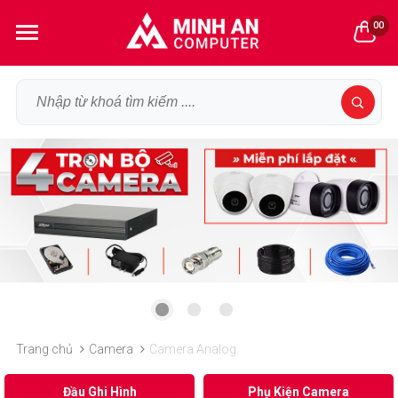
00
Trang chủ
Camera
Camera Analog
Đầu Ghi Hình
Phụ Kiện Camera