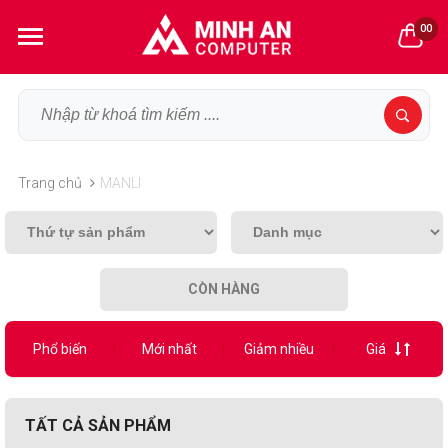
00
Trang chủ
MANLI
CÒN HÀNG
Phổ biến
Mới nhất
Giảm nhiều
Giá
TẤT CẢ SẢN PHẨM