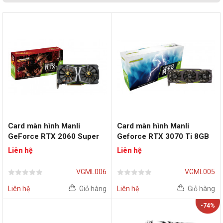
Card màn hình Manli
Card màn hình Manli
GeForce RTX 2060 Super
Geforce RTX 3070 Ti 8GB
Gallardo 8GB GDDR6 256bit
(M-
Liên hệ
Liên hệ
NRTX3070TI/6RGHPPPV2-
M3514)
VGML006
VGML005
Liên hệ
Giỏ hàng
Liên hệ
Giỏ hàng
-74%