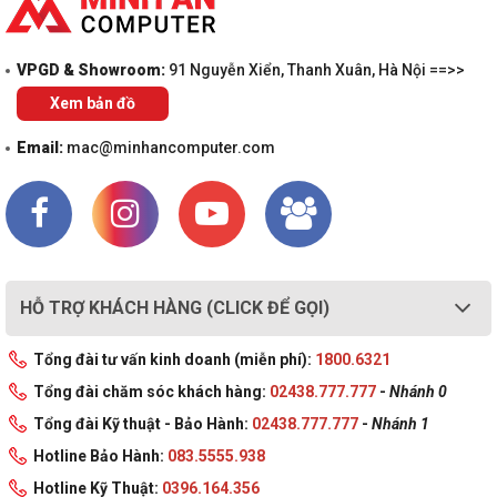
VPGD & Showroom:
91 Nguyễn Xiển, Thanh Xuân, Hà Nội ==>>
Xem bản đồ
Email:
mac@minhancomputer.com
HỖ TRỢ KHÁCH HÀNG (CLICK ĐỂ GỌI)
Tổng đài tư vấn kinh doanh (miễn phí):
1800.6321
Tổng đài chăm sóc khách hàng:
02438.777.777
-
Nhánh 0
Tổng đài Kỹ thuật - Bảo Hành:
02438.777.777
-
Nhánh 1
Hotline Bảo Hành:
083.5555.938
Hotline Kỹ Thuật:
0396.164.356