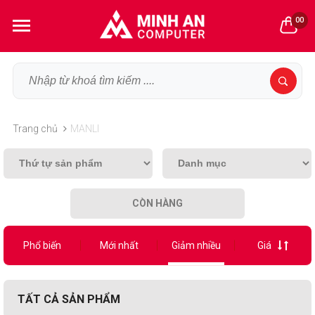
00
Trang chủ
MANLI
CÒN HÀNG
Phổ biến
Mới nhất
Giảm nhiều
Giá
TẤT CẢ SẢN PHẨM