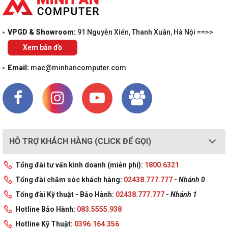
VPGD & Showroom:
91 Nguyễn Xiển, Thanh Xuân, Hà Nội ==>>
Xem bản đồ
Email:
mac@minhancomputer.com
HỖ TRỢ KHÁCH HÀNG (CLICK ĐỂ GỌI)
Tổng đài tư vấn kinh doanh (miễn phí):
1800.6321
Tổng đài chăm sóc khách hàng:
02438.777.777
-
Nhánh 0
Tổng đài Kỹ thuật - Bảo Hành:
02438.777.777
-
Nhánh 1
Hotline Bảo Hành:
083.5555.938
Hotline Kỹ Thuật:
0396.164.356