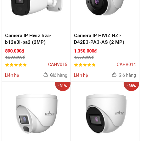
Camera IP Hiviz hza-
Camera IP HIVIZ HZI-
b12e3l-pa2 (2MP)
D42E3-PA3-AS (2 MP)
890.000đ
1.350.000đ
1.280.000đ
1.550.000đ
CAHV015
CAHV014
Liên hệ
Giỏ hàng
Liên hệ
Giỏ hàng
-31%
-38%