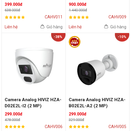
399.000đ
900.000đ
638.000đ
1.440.000đ
CAHV011
CAHV009
Liên hệ
Giỏ hàng
Liên hệ
Giỏ hàng
-38%
-10%
Camera Analog HIVIZ HZA-
Camera Analog HIVIZ HZA-
D02E2L-I2 (2 MP)
B02E2L-A2 (2 MP)
299.000đ
299.000đ
478.000đ
329.000đ
CAHV006
CAHV005