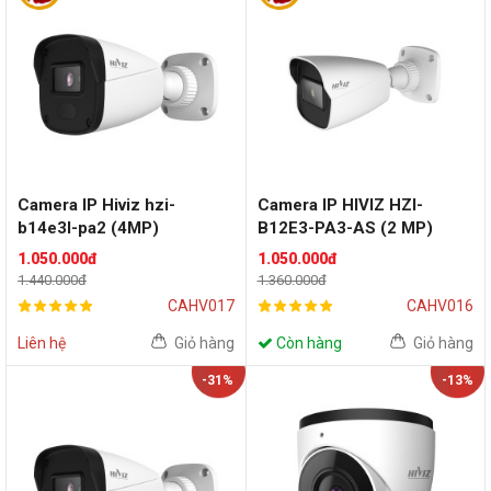
Camera IP Hiviz hzi-
Camera IP HIVIZ HZI-
b14e3l-pa2 (4MP)
B12E3-PA3-AS (2 MP)
1.050.000đ
1.050.000đ
1.440.000đ
1.360.000đ
CAHV017
CAHV016
Liên hệ
Giỏ hàng
Còn hàng
Giỏ hàng
-31%
-13%