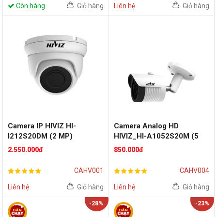
Còn hàng
Giỏ hàng
Liên hệ
Giỏ hàng
Camera IP HIVIZ HI-
Camera Analog HD
I212S20DM (2 MP)
HIVIZ_HI-A1052S20M (5
MP)
2.550.000đ
850.000đ
CAHV001
CAHV004
Liên hệ
Giỏ hàng
Liên hệ
Giỏ hàng
-28%
-23%