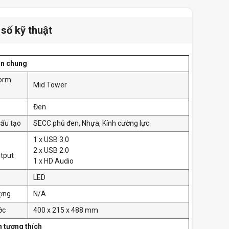
số kỹ thuật
in chung
orm
Mid Tower
Đen
cấu tạo
SECC phủ đen, Nhựa, Kính cường lực
1 x USB 3.0
2 x USB 2.0
tput
1 x HD Audio
LED
ượng
N/A
ớc
400 x 215 x 488 mm
n tương thích