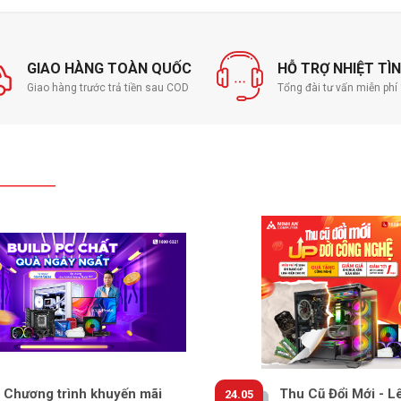
GIAO HÀNG TOÀN QUỐC
HỖ TRỢ NHIỆT TÌ
Giao hàng trước trả tiền sau COD
Tổng đài tư vấn miễn ph
Chương trình khuyến mãi
Thu Cũ Đổi Mới - L
24.05