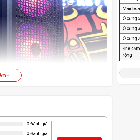
Mainboa
Ổ cứng 5
Ổ cứng 3
Ổ cứng 2
Khe cắ
rộng
Quạt tản
hêm
Tản nhiệ
Thương 
0 Đánh giá
0 Đánh giá
Loại ng