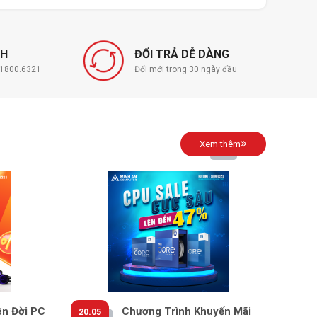
NH
ĐỔI TRẢ DỄ DÀNG
í 1800.6321
Đổi mới trong 30 ngày đầu
Xem thêm
ên Đời PC
Chương Trình Khuyến Mãi
20.05