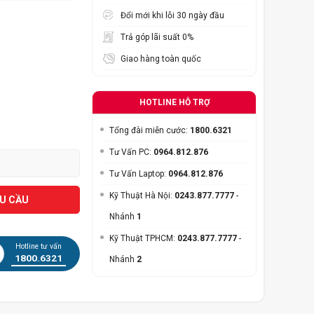
Đổi mới khi lỗi 30 ngày đầu
Trả góp lãi suất 0%
Giao hàng toàn quốc
HOTLINE HỖ TRỢ
Tổng đài miễn cước:
1800.6321
Tư Vấn PC:
0964.812.876
Tư Vấn Laptop:
0964.812.876
Kỹ Thuật Hà Nội:
0243.877.7777
-
ÊU CẦU
Nhánh
1
Kỹ Thuật TPHCM:
0243.877.7777
-
Hotline tư vấn
1800.6321
Nhánh
2