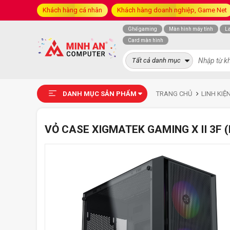
Khách hàng cá nhân
Khách hàng doanh nghiệp, Game Net
Ghế gaming
Màn hình máy tính
L
Card màn hình
Tất cả danh mục
DANH MỤC SẢN PHẨM
TRANG CHỦ
LINH KIỆ
VỎ CASE XIGMATEK GAMING X II 3F (