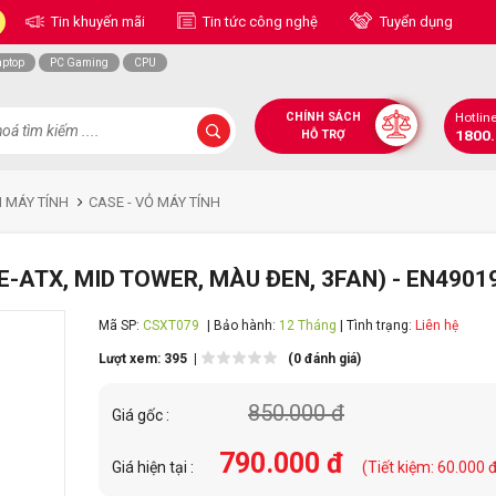
Tin khuyến mãi
Tin tức công nghệ
Tuyển dụng
aptop
PC Gaming
CPU
CHÍNH SÁCH
Hotlin
1800
HỖ TRỢ
N MÁY TÍNH
CASE - VỎ MÁY TÍNH
E-ATX, MID TOWER, MÀU ĐEN, 3FAN) - EN4901
Mã SP:
CSXT079
| Bảo hành:
12 Tháng
| Tình trạng:
Liên hệ
Lượt xem: 395 |
(0 đánh giá)
850.000 đ
Giá gốc :
790.000 đ
Giá hiện tại :
(Tiết kiệm: 60.000 đ