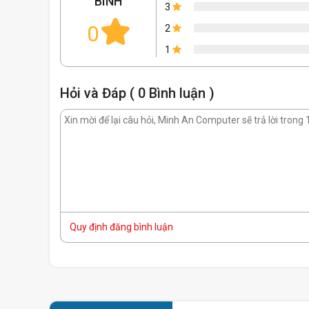
BÌNH
3
0
2
1
Hỏi và Đáp ( 0 Bình luận )
Thiết kế thông gió và thoáng khí
Khung thép dày 0,5mm
Bảng điều khiển phía trước thiết kế bằng kim lo
Vách kính cường lực bên trái
Dễ dàng quản lý cáp với bo
nguồn
Hỗ trợ lắp lên đến quạt 6
quạt làm mát
120m
Quy định đăng bình luận
Khả năng tương thích của
bộ tản nhiệt làm nư
240mm.