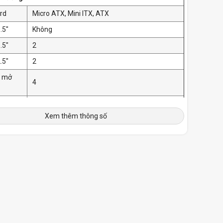
rd
Micro ATX, Mini ITX, ATX
.5"
Không
.5"
2
.5"
2
m mở
4
Phía trước: 3 x 140/120 (mm)
 nhiệt
Phía sau: 1 x 120mm
Xem thêm thông số
Phía trên: 2 x 120mm
Phía trước: 360mm
t nước
Phía sau: 120
Phía trên: 240mm
CPU 160 mm
thích
VGA 350 mm
PSU 180 mm
uồn
Standard PS2 ATX PSU