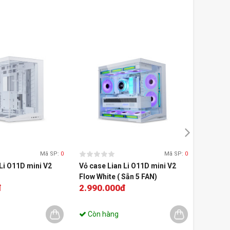
Mã SP:
0
Mã SP:
0
Li O11D mini V2
Vỏ case Lian Li O11D mini V2
Vỏ case
Flow White ( Sẵn 5 FAN)
EVO RG
đ
2.990.000đ
3.990
(EATX/F
Còn hàng
Còn 