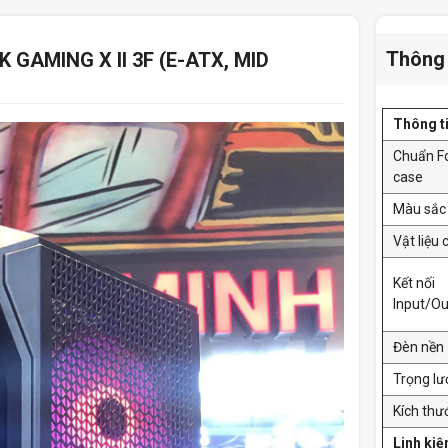
Thông 
 GAMING X II 3F (E-ATX, MID
Thông t
Chuẩn F
case
Màu sắc
Vật liệu 
Kết nối
Input/Ou
Đèn nền
Trọng l
Kích thư
Linh kiệ