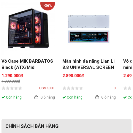
-36%
Vỏ Case MIK BARBATOS 
Màn hình đa năng Lian Li 
Vỏ c
Black (ATX/Mid 
8.8 UNIVERSAL SCREEN 
mini
Tower/Màu Đen)
White
1.290.000đ
2.890.000đ
2.49
1.999.000đ
CSMK001
0
Còn hàng
Giỏ hàng
Còn hàng
Giỏ hàng
Còn
CHÍNH SÁCH BÁN HÀNG