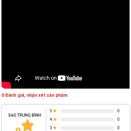
Khe cắm mở
7 khe
rộng
2,5 " : 4 + 2
Hỗ trợ ổ cứng
3,5 " : 2
H9 Flow White có chỗ cho 10 quạt. Với khả năng chứa
quạt 3x120mm ở bên cạnh, 3x120mm hoặc 2x140mm ở
mặt trên và mặt dưới và 1 x120mm ở mặt sau.
0 Đánh giá, nhận xét sản phẩm
Công suất tản nhiệt
5
0
SAO TRUNG BÌNH
4
0
0
3
0