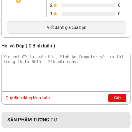
2
0
1
0
Viết đánh giá của bạn
Hỏi và Đáp ( 0 Bình luận )
Case có chỗ cho bộ
tản nhiệt nước
lên tới 360mm ở mặt
trên, mặt dưới hoặc mặt bên và bộ tản nhiệt lên tới 120mm
ở phía sau.
Quy định đăng bình luận
Gửi
SẢN PHẨM TƯƠNG TỰ