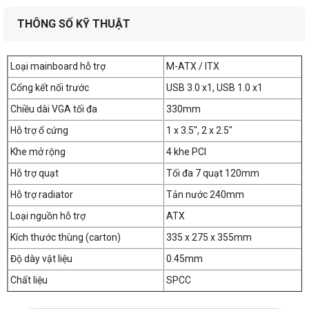
THÔNG SỐ KỸ THUẬT
Loại mainboard hỗ trợ
M-ATX / ITX
Cổng kết nối trước
USB 3.0 x1, USB 1.0 x1
Chiều dài VGA tối đa
330mm
Hỗ trợ ổ cứng
1 x 3.5", 2 x 2.5"
Khe mở rộng
4 khe PCI
Hỗ trợ quạt
Tối đa 7 quạt 120mm
Hỗ trợ radiator
Tản nước 240mm
Loại nguồn hỗ trợ
ATX
Kích thước thùng (carton)
335 x 275 x 355mm
Độ dày vật liệu
0.45mm
Chất liệu
SPCC