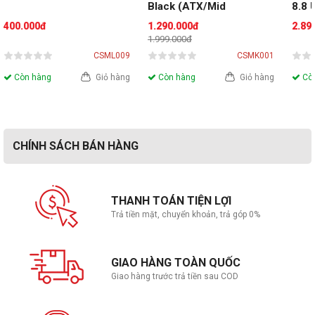
Black (ATX/Mid 
8.8
Tower/Màu Đen)
Whit
400.000đ
1.290.000đ
2.89
1.999.000đ
CSML009
CSMK001
Còn hàng
Giỏ hàng
Còn hàng
Giỏ hàng
Còn
CHÍNH SÁCH BÁN HÀNG
THANH TOÁN TIỆN LỢI
Trả tiền mặt, chuyển khoản, trả góp 0%
GIAO HÀNG TOÀN QUỐC
Giao hàng trước trả tiền sau COD