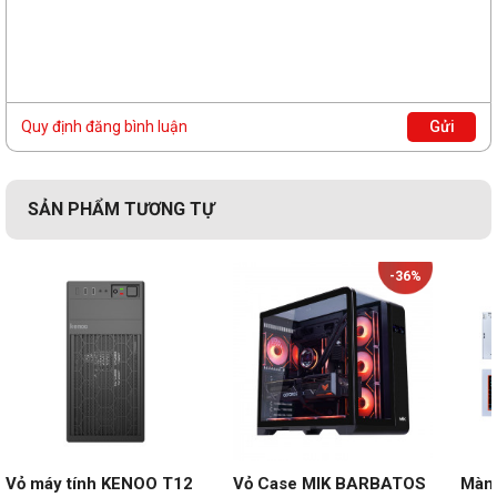
Quy định đăng bình luận
Gửi
SẢN PHẨM TƯƠNG TỰ
-36%
Vỏ máy tính KENOO T12
Vỏ Case MIK BARBATOS 
Màn 