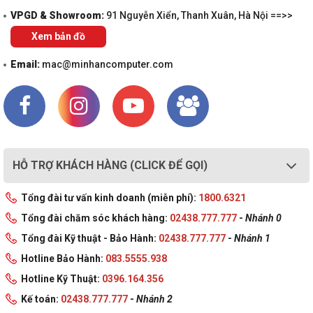
VPGD & Showroom:
91 Nguyễn Xiển, Thanh Xuân, Hà Nội ==>>
Xem bản đồ
Email:
mac@minhancomputer.com
HỖ TRỢ KHÁCH HÀNG (CLICK ĐỂ GỌI)
Tổng đài tư vấn kinh doanh (miễn phí):
1800.6321
Tổng đài chăm sóc khách hàng:
02438.777.777
-
Nhánh 0
Tổng đài Kỹ thuật - Bảo Hành:
02438.777.777
-
Nhánh 1
Hotline Bảo Hành:
083.5555.938
Hotline Kỹ Thuật:
0396.164.356
Kế toán:
02438.777.777
-
Nhánh 2