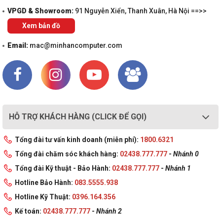
VPGD & Showroom:
91 Nguyễn Xiển, Thanh Xuân, Hà Nội ==>>
Xem bản đồ
Email:
mac@minhancomputer.com
HỖ TRỢ KHÁCH HÀNG (CLICK ĐỂ GỌI)
Tổng đài tư vấn kinh doanh (miễn phí):
1800.6321
Tổng đài chăm sóc khách hàng:
02438.777.777
-
Nhánh 0
Tổng đài Kỹ thuật - Bảo Hành:
02438.777.777
-
Nhánh 1
Hotline Bảo Hành:
083.5555.938
Hotline Kỹ Thuật:
0396.164.356
Kế toán:
02438.777.777
-
Nhánh 2