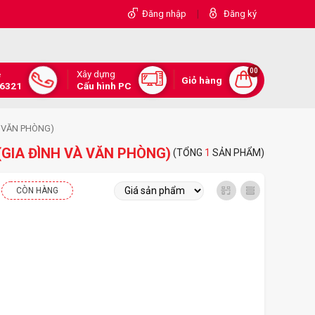
|
Đăng nhập
Đăng ký
00
Xây dựng
e
Giỏ hàng
.6321
Cấu hình PC
À VĂN PHÒNG)
(GIA ĐÌNH VÀ VĂN PHÒNG)
(TỔNG
1
SẢN PHẨM)
CÒN HÀNG