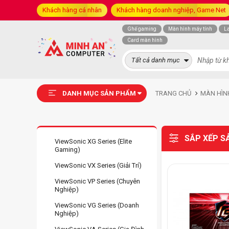
Khách hàng cá nhân
Khách hàng doanh nghiệp, Game Net
Ghế gaming
Màn hình máy tính
L
Card màn hình
Tất cả danh mục
DANH MỤC SẢN PHẨM
TRANG CHỦ
MÀN HÌN
SẮP XẾP S
ViewSonic XG Series (Elite
Gaming)
ViewSonic VX Series (Giải Trí)
ViewSonic VP Series (Chuyên
Nghiệp)
ViewSonic VG Series (Doanh
Nghiệp)