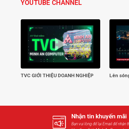
YOUTUBE CHANNEL
TVC GIỚI THIỆU DOANH NGHIỆP
Nhận tin khuyến mãi
Bạn vui lòng để lại Email để nhận t