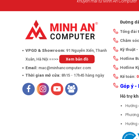
khuyến mãi từ Minh An Computer
Đường dâ
Tổng đài 
Chăm sóc
Kỹ thuật 
VPGD & Showroom:
91 Nguyễn Xiển, Thanh
Hotline 
Xuân, Hà Nội ==>>
Xem bản đồ
Hotline K
Email:
mac@minhancomputer.com
Thời gian mở cửa:
8h15 - 17h45 hàng ngày
Kế toán:
0
Góp ý - 
Hỗ trợ k
Hướng 
Phương 
Hướng 