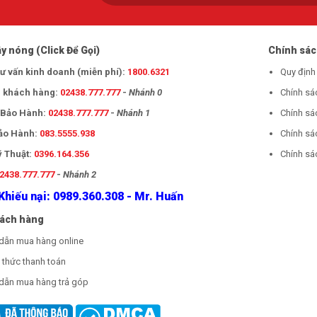
y nóng (Click Để Gọi)
Chính sá
tư vấn kinh doanh (miễn phí):
1800.6321
Quy định
 khách hàng:
02438.777.777
-
Nhánh 0
Chính sá
- Bảo Hành:
02438.777.777
-
Nhánh 1
Chính sá
Bảo Hành:
083.5555.938
Chính sá
ỹ Thuật:
0396.164.356
Chính sác
2438.777.777
-
Nhánh 2
Khiếu nại: 0989.360.308 - Mr. Huấn
hách hàng
dẫn mua hàng online
thức thanh toán
dẫn mua hàng trả góp