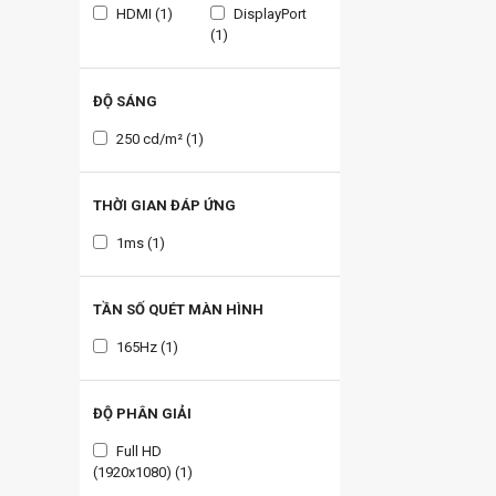
HDMI (1)
DisplayPort
(1)
ĐỘ SÁNG
250 cd/m² (1)
THỜI GIAN ĐÁP ỨNG
1ms (1)
TẦN SỐ QUÉT MÀN HÌNH
165Hz (1)
ĐỘ PHÂN GIẢI
Full HD
(1920x1080) (1)