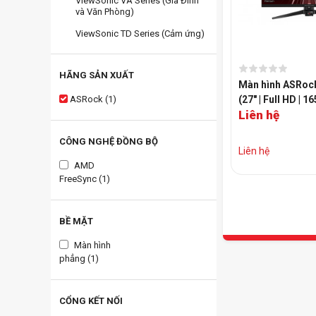
ViewSonic VA Series (Gia Đình
và Văn Phòng)
ViewSonic TD Series (Cảm ứng)
HÃNG SẢN XUẤT
Màn hình ASRoc
ASRock (1)
(27" | Full HD | 16
Liên hệ
FreeSync)
CÔNG NGHỆ ĐỒNG BỘ
Liên hệ
AMD
FreeSync (1)
BỀ MẶT
Màn hình
phẳng (1)
CỔNG KẾT NỐI