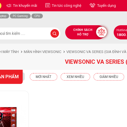
Tin khuyến mãi
Tin tức công nghệ
Tuyển dụng
aptop
PC Gaming
CPU
CHÍNH SÁCH
Hotlin
1800
HỖ TRỢ
H MÁY TÍNH
MÀN HÌNH VIEWSONIC
VIEWSONIC VA SERIES (GIA ĐÌNH V
VIEWSONIC VA SERIES 
ẢN PHẨM
MỚI NHẤT
XEM NHIỀU
GIẢM NHIỀU