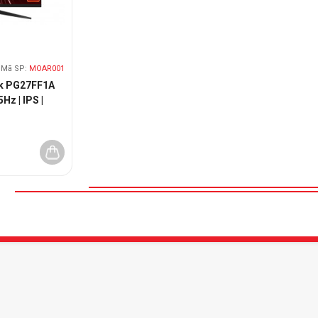
Mã SP:
MOAR001
k PG27FF1A
5Hz | IPS |