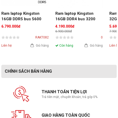
Ram laptop Kingston 
Ram laptop Kingston 
Ram 
16GB DDR5 bus 5600 
16GB DDR4 bus 3200
32G
(KVR56S46BS8-16WP)
(DDR
6.790.000đ
4.190.000đ
5.69
6.900.000đ
7.900
RAKT082
0
Liên hệ
Giỏ hàng
Còn hàng
Giỏ hàng
Liên 
CHÍNH SÁCH BÁN HÀNG
THANH TOÁN TIỆN LỢI
Trả tiền mặt, chuyển khoản, trả góp 0%
GIAO HÀNG TOÀN QUỐC