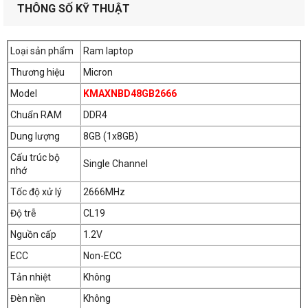
THÔNG SỐ KỸ THUẬT
Loại sản phẩm
Ram laptop
Thương hiệu
Micron
Model
KMAXNBD48GB2666
Chuẩn RAM
DDR4
Dung lượng
8GB (1x8GB)
Cấu trúc bộ
Single Channel
nhớ
Tốc độ xử lý
2666MHz
Độ trễ
CL19
Nguồn cấp
1.2V
ECC
Non-ECC
Tản nhiệt
Không
Đèn nền
Không