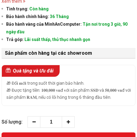
Xem thêm
Tình trạng:
Còn hàng
Bảo hành chính hãng:
36 Tháng
Bảo hành vàng của MinhAnComputer:
Tận nơi trong 3 giờ, 90
ngày đầu
Trả góp:
Lãi suất thấp, thủ thục nhanh gọn
Sản phẩm còn hàng tại các showroom
Quà tặng và Ưu đãi
🎁 Đổ𝐢 𝐦ớ𝐢 trong suốt thời gian bảo hành.
🎁 Được tặng tiền: 𝟏𝟎𝟎,𝟎𝟎𝟎 𝐯𝐧đ 𝐯ới sản phẩm 𝐒𝐒𝐃 và 𝟓𝟎,𝟎𝟎𝟎 𝐯𝐧đ với
sản phẩm 𝐑𝐀𝐌, nếu có lỗi hỏng trong 6 tháng đầu tiên.
Số lượng: