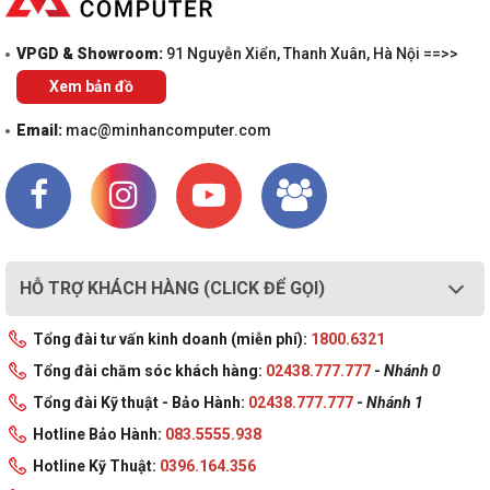
VPGD & Showroom:
91 Nguyễn Xiển, Thanh Xuân, Hà Nội ==>>
Xem bản đồ
Email:
mac@minhancomputer.com
HỖ TRỢ KHÁCH HÀNG (CLICK ĐỂ GỌI)
Tổng đài tư vấn kinh doanh (miễn phí):
1800.6321
Tổng đài chăm sóc khách hàng:
02438.777.777
-
Nhánh 0
Tổng đài Kỹ thuật - Bảo Hành:
02438.777.777
-
Nhánh 1
Hotline Bảo Hành:
083.5555.938
Hotline Kỹ Thuật:
0396.164.356