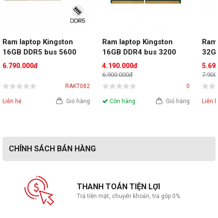
Ram laptop Kingston 
Ram laptop Kingston 
Ram 
16GB DDR5 bus 5600 
16GB DDR4 bus 3200
32G
(KVR56S46BS8-16WP)
(DDR
6.790.000đ
4.190.000đ
5.69
6.900.000đ
7.900
RAKT082
0
Liên hệ
Giỏ hàng
Còn hàng
Giỏ hàng
Liên 
CHÍNH SÁCH BÁN HÀNG
THANH TOÁN TIỆN LỢI
Trả tiền mặt, chuyển khoản, trả góp 0%