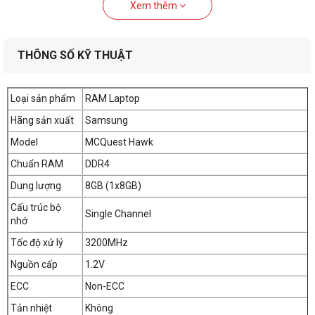
Xem thêm
THÔNG SỐ KỸ THUẬT
Loại sản phẩm
RAM Laptop
Hãng sản xuất
Samsung
Model
MCQuest Hawk
Chuẩn RAM
DDR4
Dung lượng
8GB (1x8GB)
Cấu trúc bộ
Single Channel
nhớ
Tốc độ xử lý
3200MHz
Nguồn cấp
1.2V
ECC
Non-ECC
Tản nhiệt
Không