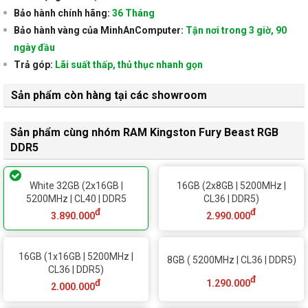
Bảo hành chính hãng:
36 Tháng
Bảo hành vàng của MinhAnComputer:
Tận nơi trong 3 giờ, 90
ngày đầu
Trả góp:
Lãi suất thấp, thủ thục nhanh gọn
Sản phẩm còn hàng tại các showroom
Sản phẩm cùng nhóm RAM Kingston Fury Beast RGB
DDR5
White 32GB (2x16GB |
16GB (2x8GB | 5200MHz |
5200MHz | CL40 | DDR5
CL36 | DDR5)
đ
đ
3.890.000
2.990.000
16GB (1x16GB | 5200MHz |
8GB ( 5200MHz | CL36 | DDR5)
CL36 | DDR5)
đ
đ
1.290.000
2.000.000