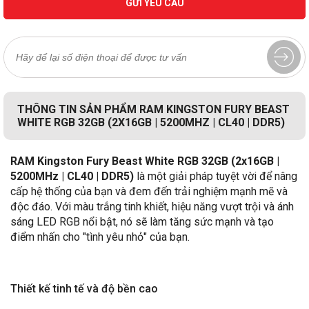
GỬI YÊU CẦU
THÔNG TIN SẢN PHẨM RAM KINGSTON FURY BEAST
WHITE RGB 32GB (2X16GB | 5200MHZ | CL40 | DDR5)
RAM Kingston Fury Beast White RGB 32GB (2x16GB |
5200MHz | CL40 | DDR5)
là một giải pháp tuyệt vời để nâng
cấp hệ thống của bạn và đem đến trải nghiệm mạnh mẽ và
độc đáo. Với màu trắng tinh khiết, hiệu năng vượt trội và ánh
sáng LED RGB nổi bật, nó sẽ làm tăng sức mạnh và tạo
điểm nhấn cho "tình yêu nhỏ" của bạn.
Thiết kế tinh tế và độ bền cao