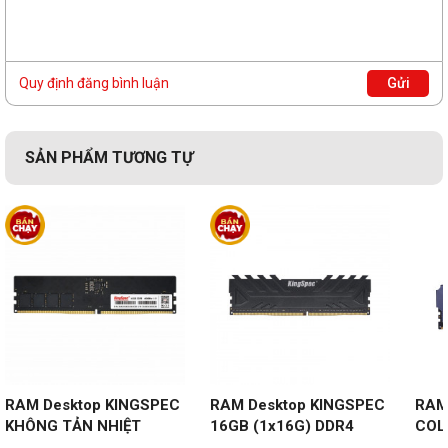
Quy định đăng bình luận
Gửi
SẢN PHẨM TƯƠNG TỰ
RAM Desktop KINGSPEC 
RAM Desktop KINGSPEC 
RAM
KHÔNG TẢN NHIỆT 
16GB (1x16G) DDR4 
COLO
16GB (1x16GB) 
3200MHz Gaming Storm 
16G