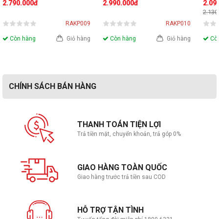
2.790.000đ
2.990.000đ
2.09
3200MHz DDR4
3200
2.130
RAKP009
RAKP010
Còn hàng
Giỏ hàng
Còn hàng
Giỏ hàng
Còn
CHÍNH SÁCH BÁN HÀNG
THANH TOÁN TIỆN LỢI
Trả tiền mặt, chuyển khoản, trả góp 0%
GIAO HÀNG TOÀN QUỐC
Giao hàng trước trả tiền sau COD
HỖ TRỢ TẬN TÌNH