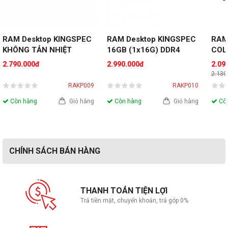
RAM Desktop KINGSPEC 
RAM Desktop KINGSPEC 
RAM
KHÔNG TẢN NHIỆT 
16GB (1x16G) DDR4 
COLO
16GB (1x16GB) 
3200MHz Gaming Storm 
16G
2.790.000đ
2.990.000đ
2.09
3200MHz DDR4
3200
2.130
RAKP009
RAKP010
Còn hàng
Giỏ hàng
Còn hàng
Giỏ hàng
Còn
CHÍNH SÁCH BÁN HÀNG
THANH TOÁN TIỆN LỢI
Trả tiền mặt, chuyển khoản, trả góp 0%