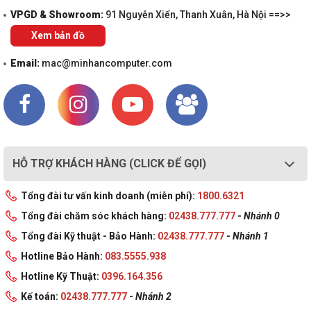
VPGD & Showroom:
91 Nguyễn Xiển, Thanh Xuân, Hà Nội ==>>
Xem bản đồ
Email:
mac@minhancomputer.com
HỖ TRỢ KHÁCH HÀNG (CLICK ĐỂ GỌI)
Tổng đài tư vấn kinh doanh (miễn phí):
1800.6321
Tổng đài chăm sóc khách hàng:
02438.777.777
-
Nhánh 0
Tổng đài Kỹ thuật - Bảo Hành:
02438.777.777
-
Nhánh 1
Hotline Bảo Hành:
083.5555.938
Hotline Kỹ Thuật:
0396.164.356
Kế toán:
02438.777.777
-
Nhánh 2