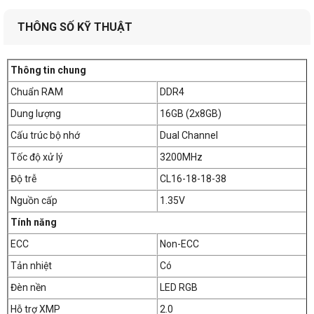
THÔNG SỐ KỸ THUẬT
Thông tin chung
Chuẩn RAM
DDR4
Dung lượng
16GB (2x8GB)
Cấu trúc bộ nhớ
Dual Channel
Tốc độ xử lý
3200MHz
Độ trễ
CL16-18-18-38
Nguồn cấp
1.35V
Tính năng
ECC
Non-ECC
Tản nhiệt
Có
Đèn nền
LED RGB
Hỗ trợ XMP
2.0