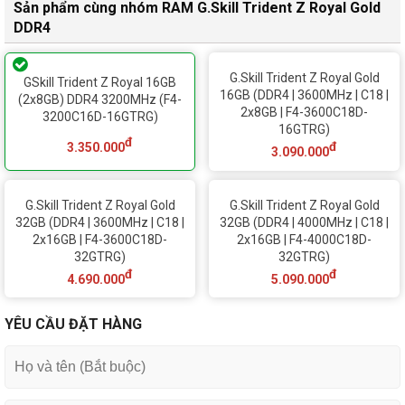
Sản phẩm cùng nhóm RAM G.Skill Trident Z Royal Gold
DDR4
G.Skill Trident Z Royal Gold
GSkill Trident Z Royal 16GB
16GB (DDR4 | 3600MHz | C18 |
(2x8GB) DDR4 3200MHz (F4-
2x8GB | F4-3600C18D-
3200C16D-16GTRG)
16GTRG)
đ
đ
3.350.000
3.090.000
G.Skill Trident Z Royal Gold
G.Skill Trident Z Royal Gold
32GB (DDR4 | 3600MHz | C18 |
32GB (DDR4 | 4000MHz | C18 |
2x16GB | F4-3600C18D-
2x16GB | F4-4000C18D-
32GTRG)
32GTRG)
đ
đ
4.690.000
5.090.000
YÊU CẦU ĐẶT HÀNG