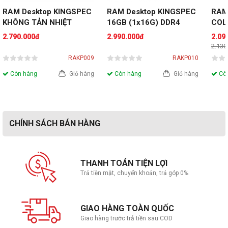
RAM Desktop KINGSPEC 
RAM Desktop KINGSPEC 
RAM
KHÔNG TẢN NHIỆT 
16GB (1x16G) DDR4 
COLO
16GB (1x16GB) 
3200MHz Gaming Storm 
16G
2.790.000đ
2.990.000đ
2.09
3200MHz DDR4
3200
2.130
RAKP009
RAKP010
Còn hàng
Giỏ hàng
Còn hàng
Giỏ hàng
Còn
CHÍNH SÁCH BÁN HÀNG
THANH TOÁN TIỆN LỢI
Trả tiền mặt, chuyển khoản, trả góp 0%
GIAO HÀNG TOÀN QUỐC
Giao hàng trước trả tiền sau COD