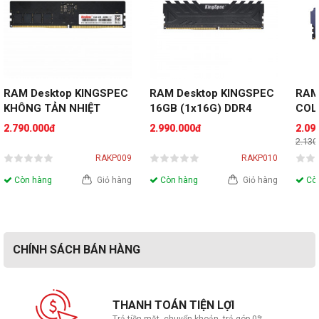
RAM Desktop KINGSPEC 
RAM Desktop KINGSPEC 
RAM
KHÔNG TẢN NHIỆT 
16GB (1x16G) DDR4 
COLO
16GB (1x16GB) 
3200MHz Gaming Storm 
16G
2.790.000đ
2.990.000đ
2.09
3200MHz DDR4
3200
2.130
RAKP009
RAKP010
Còn hàng
Giỏ hàng
Còn hàng
Giỏ hàng
Còn
CHÍNH SÁCH BÁN HÀNG
THANH TOÁN TIỆN LỢI
Trả tiền mặt, chuyển khoản, trả góp 0%