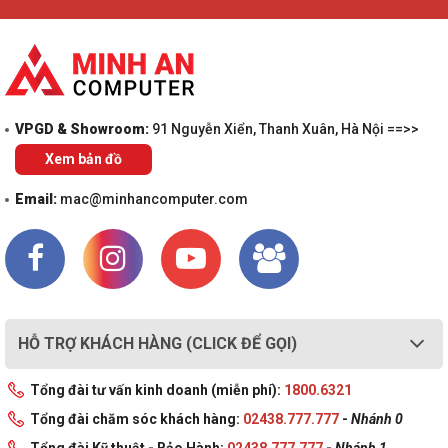
VPGD & Showroom:
91 Nguyễn Xiển, Thanh Xuân, Hà Nội ==>>
Xem bản đồ
Email:
mac@minhancomputer.com
HỖ TRỢ KHÁCH HÀNG (CLICK ĐỂ GỌI)
Tổng đài tư vấn kinh doanh (miễn phí):
1800.6321
Tổng đài chăm sóc khách hàng:
02438.777.777
-
Nhánh 0
Tổng đài Kỹ thuật - Bảo Hành:
02438.777.777
-
Nhánh 1