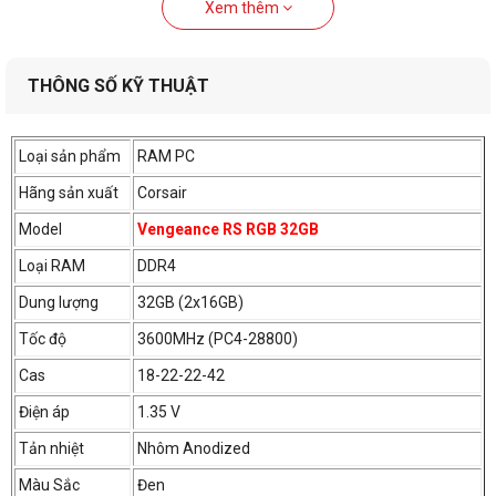
Xem thêm
Linh kiện được tuyển chọn kỹ càng
THÔNG SỐ KỸ THUẬT
Loại sản phẩm
RAM PC
PCB hiệu suất cao và chip
nhớ được sàng lọc cẩn
Hãng sản xuất
Corsair
thận mang lại tốc độ "xé
gió" và độ bền đáng tin cậy
Model
Vengeance RS RGB 32GB
để bạn hoàn toàn yên tâm
Loại RAM
DDR4
cho nhiều năm hoạt động
mà không còn phải "lăn
Dung lượng
32GB (2x16GB)
tăn" về vấn đề máy móc
nữa.
Tốc độ
3600MHz (PC4-28800)
Cas
18-22-22-42
Điện áp
1.35 V
Tản nhiệt
Nhôm Anodized
Tản nhiệt nhôm Andoized
Màu Sắc
Đen