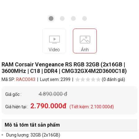
Video
Ảnh
RAM Corsair Vengeance RS RGB 32GB (2x16GB |
3600MHz | C18 | DDR4 | CMG32GX4M2D3600C18)
Mã SP:
RACO043
| Lượt xem: 2399 |
(0 đánh giá)
4.890.000 đ
Giá gốc :
2.790.000đ
Giá hiện tại :
(Tiết kiệm: 2.100.000đ)
Mô tả tóm tắt sản phẩm
Dung lượng: 32GB (2x16GB)