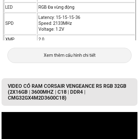
LED
RGB Đa vùng động
Latency: 15-15-15-36
SPD
Speed: 2133MHz
Voltage: 1.2V
XMP
2.0
PIN
288
Xem thêm cấu hình chi tiết
Mã
CMG32GX4M2D3600C18
VIDEO CÓ RAM CORSAIR VENGEANCE RS RGB 32GB
Một bộ tản nhiệt bằng nhôm được thiết kế đẹp mắt dẫn nhiệt ra
(2X16GB | 3600MHZ | C18 | DDR4 |
khỏi bộ nhớ của bạn để làm mát tuyệt vời ngay cả khi bị ép xung, hệ
CMG32GX4M2D3600C18)
thống của bạn sẽ hoạt động ổn định trong môi trường khắc nghiệt
nhất mà vẫn đảm bảo tính thẩm mỹ.
Ánh sáng RGB động