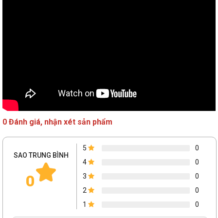
RAM Corsair Vengeance RS RGB chiếu sáng hệ thống của bạn
bằng ánh sáng RGB động từ sáu đèn LED RGB có thể định địa chỉ
riêng biệt, những đèn này được bọc trong một ống khuyếch sáng
cung cấp khả năng "tỏa nắng" từ hầu hết mọi góc độ.
Được hỗ trợ bởi iCUE
0 Đánh giá, nhận xét sản phẩm
5
0
SAO TRUNG BÌNH
4
0
0
3
0
2
0
1
0